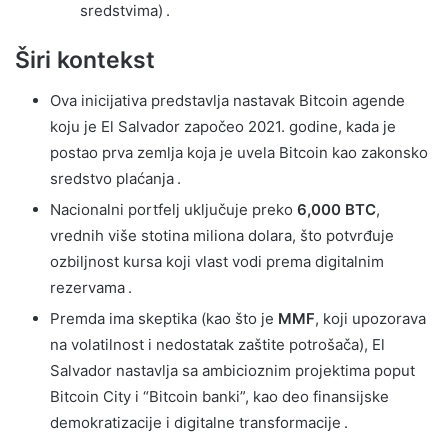
sredstvima) .
Širi kontekst
Ova inicijativa predstavlja nastavak Bitcoin agende
koju je El Salvador započeo 2021. godine, kada je
postao prva zemlja koja je uvela Bitcoin kao zakonsko
sredstvo plaćanja .
Nacionalni portfelj uključuje preko
6,000 BTC
,
vrednih više stotina miliona dolara, što potvrđuje
ozbiljnost kursa koji vlast vodi prema digitalnim
rezervama .
Premda ima skeptika (kao što je
MMF
, koji upozorava
na volatilnost i nedostatak zaštite potrošača), El
Salvador nastavlja sa ambicioznim projektima poput
Bitcoin City i “Bitcoin banki”, kao deo finansijske
demokratizacije i digitalne transformacije .