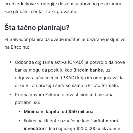
predsednikove strategije da zemlju ubrzano pozicionira
kao globalni centar za kriptovalute .
Šta tačno planiraju?
El Salvador planira da uvede institucije bazirane isključivo
na Bitcoinu:
Odbor za digitalne aktiva (CNAD) je potvrdio da nove
banke mogu da posluju kao
Bitcoin banke
, uz
odgovarajuću licencu (PSAD) koja im omogućava da
drže BTC i pružaju servise samo u kripto formatu.
Prema novom Zakonu o investicionim bankama,
potrebni su:
Minimalni kapital od $50 miliona
,
Fokus na klijente označene kao
“sofisticirani
investitori”
(sa najmanje $250,000 u likvidnim