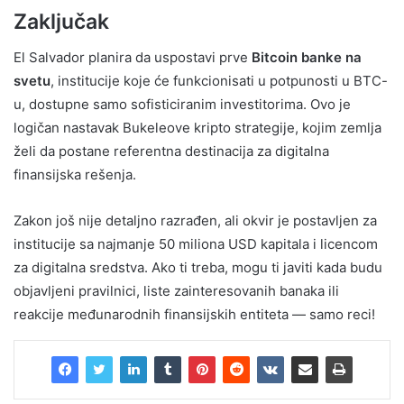
Zaključak
El Salvador planira da uspostavi prve
Bitcoin banke na
svetu
, institucije koje će funkcionisati u potpunosti u BTC-
u, dostupne samo sofisticiranim investitorima. Ovo je
logičan nastavak Bukeleove kripto strategije, kojim zemlja
želi da postane referentna destinacija za digitalna
finansijska rešenja.
Zakon još nije detaljno razrađen, ali okvir je postavljen za
institucije sa najmanje 50 miliona USD kapitala i licencom
za digitalna sredstva. Ako ti treba, mogu ti javiti kada budu
objavljeni pravilnici, liste zainteresovanih banaka ili
reakcije međunarodnih finansijskih entiteta — samo reci!