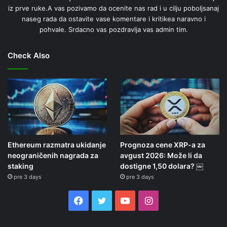
iz prve ruke.A vas pozivamo da ocenite nas rad i u cilju poboljsanaj
naseg rada da ostavite vase komentare i kritikea naravno i
pohvale. Srdacno vas pozdravlja vas admin tim.
Check Also
Ethereum razmatra ukidanje
Prognoza cene XRP-a za
neograničenih nagrada za
avgust 2026: Može li da
staking
dostigne 1,50 dolara? ￼
pre 3 days
pre 3 days
Facebook
Twitter
YouTube
Instagram