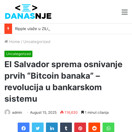
M
Ripple ulaže u ZILO i Licuido kako bi ubrzao tokenizaciju na XRP Ledgeru￼ ￼
Home
/
Uncategorized
Uncategorized
El Salvador sprema osnivanje
prvih “Bitcoin banaka” –
revolucija u bankarskom
sistemu
admin
August 15, 2025
116,630
1 minut citanja
Facebook
Twitter
LinkedIn
Tumblr
Pinterest
Reddit
WhatsAp