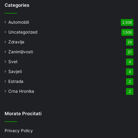
Categories
Automobili
2,508
Uncategorized
1,506
Zdravlje
29
Zanimljivosti
21
Svet
4
Savjeti
4
Estrada
2
Crna Hronika
2
Morate Procitati
Privacy Policy