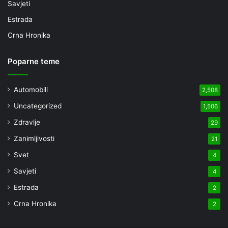
Savjeti
Estrada
Crna Hronika
Poparne teme
Automobili
2,508
Uncategorized
1,506
Zdravlje
29
Zanimljivosti
21
Svet
4
Savjeti
4
Estrada
2
Crna Hronika
2