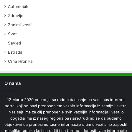
Automobili
Zdravlje
Zanimljivosti
Svet
Savjeti
Estrada
Crna Hronika
O nama
12 Marta 2020 poceo je sa radom danasnje.co vas i nas internet
portal koji se bavi prenosenjem vaznih informacija iz zemlje i sveta.
Nas sajt ima za cilj prenosenje svih vaznijih informacija i vesti o
dogadjajima iz naseg regiona pa i sire.trudimo se da budemo
objektivni da prenosimo tacne informacije s tim u vezi smo zaposlili
nekoliko radnika koji ce raditi i na terenu i donositi vam informacije