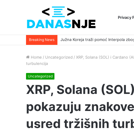
Privacy 
Breaking News
Home
/
Uncategorized
/
XRP, Solana (SOL) i Cardano (
turbulencija
Uncategorized
XRP, Solana (SOL
pokazuju znakove
usred tržišnih tur