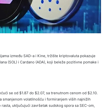
jama između SAD-a i Kine, tržište kriptovaluta pokazuje
lana (SOL) i Cardano (ADA), koji beleže pozitivne pomake i
krećući se od $1.87 do $2.07, sa trenutnom cenom od $2.10.
a smanjenom volatilnošću i formiranjem viših najnižih
ore rasta, uključujući završetak sudskog spora sa SEC-om,