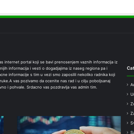
 internet portal koji se bavi prenosenjem vaznih informacija iz
Cat
nijih informacija i vesti o dogadjajima iz naseg regiona pa i
ne informacije s tim u vezi smo zaposlili nekoliko radnika koji
e ruke.A vas pozivamo da ocenite nas rad i u cilju poboljsanaj
A
vno i pohvale. Srdacno vas pozdravlja vas admin tim.
U
Z
Za
S
S