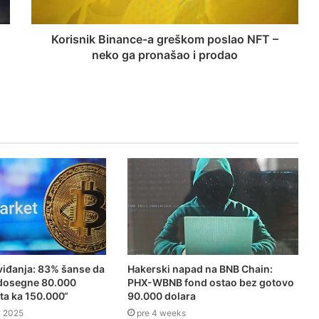
Korisnik Binance-a greškom poslao NFT –
neko ga pronašao i prodao
viđanja: 83% šanse da
Hakerski napad na BNB Chain:
 dosegne 80.000
PHX-WBNB fond ostao bez gotovo
ta ka 150.000“
90.000 dolara
, 2025
pre 4 weeks