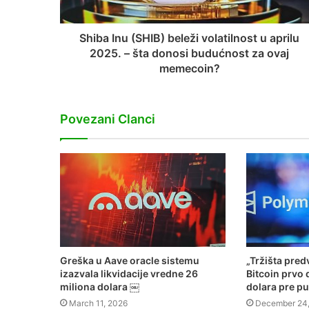
Shiba Inu (SHIB) beleži volatilnost u aprilu
2025. – šta donosi budućnost za ovaj
memecoin?​
Povezani Clanci
Greška u Aave oracle sistemu
„Tržišta pred
izazvala likvidacije vredne 26
Bitcoin prvo
miliona dolara ￼
dolara pre pu
March 11, 2026
December 24