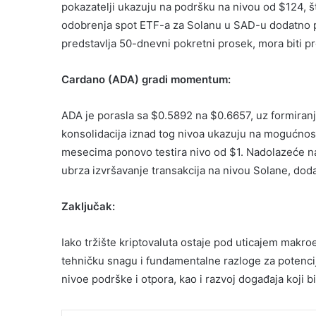
pokazatelji ukazuju na podršku na nivou od $124, 
odobrenja spot ETF-a za Solanu u SAD-u dodatno po
predstavlja 50-dnevni pokretni prosek, mora biti pr
Cardano (ADA) gradi momentum:
ADA je porasla sa $0.5892 na $0.6657, uz formiran
konsolidacija iznad tog nivoa ukazuju na mogućnost
mesecima ponovo testira nivo od $1. Nadolazeće nad
ubrza izvršavanje transakcija na nivou Solane, dod
Zaključak:
Iako tržište kriptovaluta ostaje pod uticajem makr
tehničku snagu i fundamentalne razloge za potencijal
nivoe podrške i otpora, kao i razvoj događaja koji bi