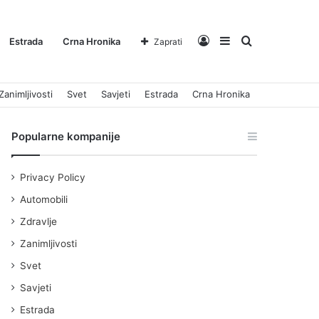
Log
Sidebar
Pretraga
Estrada
Crna Hronika
Zaprati
Zanimljivosti
Svet
Savjeti
Estrada
Crna Hronika
In
za
Popularne kompanije
Privacy Policy
Automobili
Zdravlje
Zanimljivosti
Svet
Savjeti
Estrada