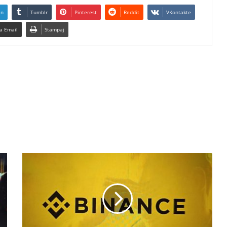
In
Tumblr
Pinterest
Reddit
VKontakte
a Email
Stampaj