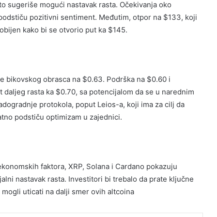
što sugeriše mogući nastavak rasta. Očekivanja oko
dstiču pozitivni sentiment. Međutim, otpor na $133, koji
obijen kako bi se otvorio put ka $145.
je bikovskog obrasca na $0.63. Podrška na $0.60 i
 daljeg rasta ka $0.70, sa potencijalom da se u narednim
ogradnje protokola, poput Leios-a, koji ima za cilj da
atno podstiču optimizam u zajednici.
oekonomskih faktora, XRP, Solana i Cardano pokazuju
ni nastavak rasta. Investitori bi trebalo da prate ključne
 mogli uticati na dalji smer ovih altcoina