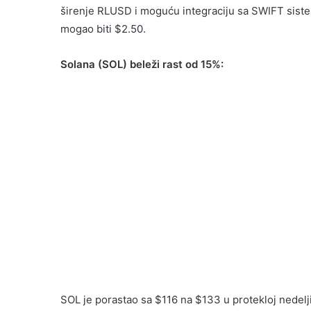
širenje RLUSD i moguću integraciju sa SWIFT sistem
mogao biti $2.50.
Solana (SOL) beleži rast od 15%:
SOL je porastao sa $116 na $133 u protekloj nedelji