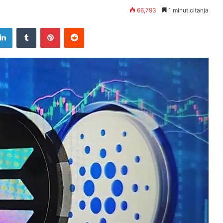
66,793
1 minut citanja
tter
LinkedIn
Tumblr
Pinterest
Reddit