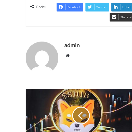
Podeli
Facebook
Twitter
Linked
Share vi
admin
Website