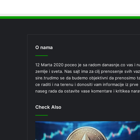
O nama
12 Marta 2020 poceo je sa radom danasnje.co vas i nas
zemlje i sveta. Nas sajt ima za cilj prenosenje svih vaz
sire.trudimo se da budemo objektivni da prenosimo tac
ce raditi i na terenu i donositi vam informacije iz prv
naseg rada da ostavite vase komentare i kritikea nara
Check Also