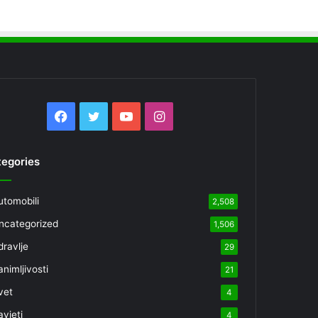
Facebook
Twitter
YouTube
Instagram
egories
utomobili
2,508
ncategorized
1,506
dravlje
29
nimljivosti
21
vet
4
avjeti
4