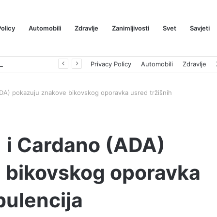
Policy
Automobili
Zdravlje
Zanimljivosti
Svet
Savjeti
Južna Koreja traži pomoć Interpola zbog XRP prevare vredne 8,5 miliona dolara ￼
Privacy Policy
Automobili
Zdravlje
ADA) pokazuju znakove bikovskog oporavka usred tržišnih
) i Cardano (ADA)
 bikovskog oporavka
bulencija