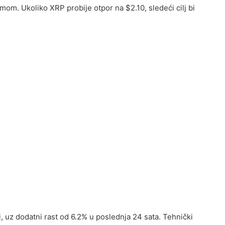
om. Ukoliko XRP probije otpor na $2.10, sledeći cilj bi
, uz dodatni rast od 6.2% u poslednja 24 sata. Tehnički