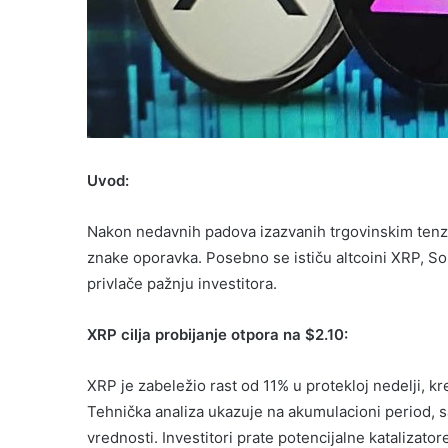
Uvod:
Nakon nedavnih padova izazvanih trgovinskim tenzi
znake oporavka. Posebno se ističu altcoini XRP, So
privlače pažnju investitora.​
XRP cilja probijanje otpora na $2.10:
XRP je zabeležio rast od 11% u protekloj nedelji, 
Tehnička analiza ukazuje na akumulacioni period, s
vrednosti. Investitori prate potencijalne katalizat