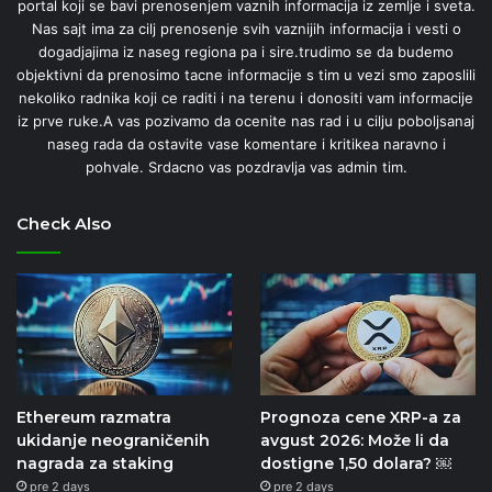
portal koji se bavi prenosenjem vaznih informacija iz zemlje i sveta.
Nas sajt ima za cilj prenosenje svih vaznijih informacija i vesti o
dogadjajima iz naseg regiona pa i sire.trudimo se da budemo
objektivni da prenosimo tacne informacije s tim u vezi smo zaposlili
nekoliko radnika koji ce raditi i na terenu i donositi vam informacije
iz prve ruke.A vas pozivamo da ocenite nas rad i u cilju poboljsanaj
naseg rada da ostavite vase komentare i kritikea naravno i
pohvale. Srdacno vas pozdravlja vas admin tim.
Check Also
Ethereum razmatra
Prognoza cene XRP-a za
ukidanje neograničenih
avgust 2026: Može li da
nagrada za staking
dostigne 1,50 dolara? ￼
pre 2 days
pre 2 days