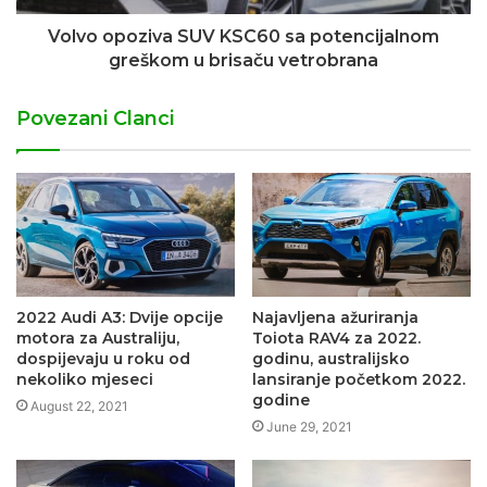
Volvo opoziva SUV KSC60 sa potencijalnom
greškom u brisaču vetrobrana
Povezani Clanci
2022 Audi A3: Dvije opcije
Najavljena ažuriranja
motora za Australiju,
Toiota RAV4 za 2022.
dospijevaju u roku od
godinu, australijsko
nekoliko mjeseci
lansiranje početkom 2022.
godine
August 22, 2021
June 29, 2021