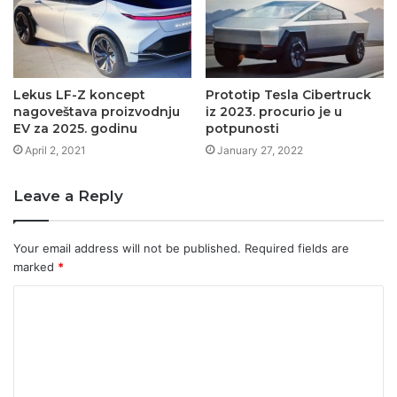
Lekus LF-Z koncept
Prototip Tesla Cibertruck
nagoveštava proizvodnju
iz 2023. procurio je u
EV za 2025. godinu
potpunosti
April 2, 2021
January 27, 2022
Leave a Reply
Your email address will not be published.
Required fields are
marked
*
C
o
m
m