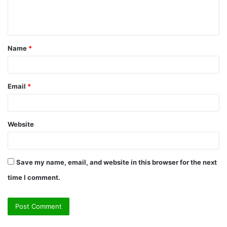
e
n
t
Name
*
*
Email
*
Website
Save my name, email, and website in this browser for the next
time I comment.