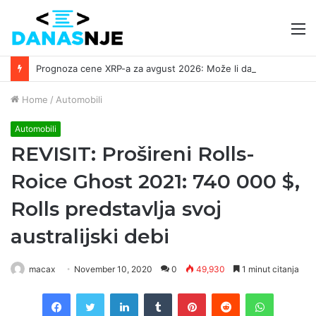
M
Prognoza cene XRP-a za avgust 2026: Može li da dostigne 1,50 dolara? ￼
Home
/
Automobili
Automobili
REVISIT: Prošireni Rolls-
Roice Ghost 2021: 740 000 $,
Rolls predstavlja svoj
australijski debi
macax
November 10, 2020
0
49,930
1 minut citanja
Facebook
Twitter
LinkedIn
Tumblr
Pinterest
Reddit
WhatsAp