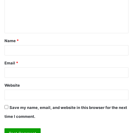
m
e
n
t
Name
*
*
Email
*
Website
Save my name, email, and website in this browser for the next
time I comment.