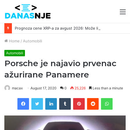
M
Prognoza cene XRP-a za avgust 2026: Može li da dostigne 1,50 dolara? ￼
Home
/
Automobili
Automobili
Porsche je najavio prvenac
ažurirane Panamere
macax
August 17, 2020
0
25,226
Less than a minute
Facebook
Twitter
LinkedIn
Tumblr
Pinterest
Reddit
WhatsAp