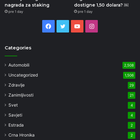
nagrada za staking
dostigne 1,50 dolara? ￼
pre 1 day
pre 1 day
Facebook
Twitter
YouTube
Instagram
Categories
Automobili
2,508
Uncategorized
1,506
Zdravlje
29
Zanimljivosti
21
Svet
4
Savjeti
4
Estrada
2
Crna Hronika
2