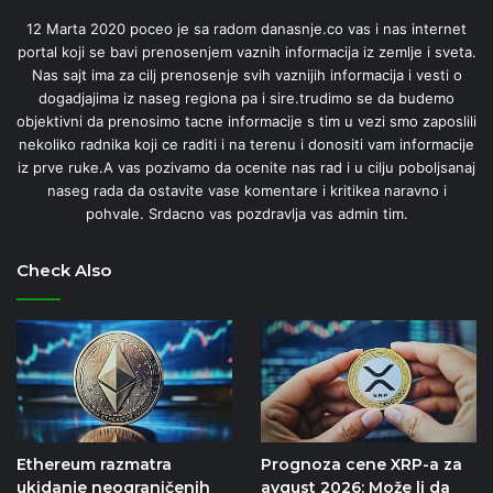
12 Marta 2020 poceo je sa radom danasnje.co vas i nas internet
portal koji se bavi prenosenjem vaznih informacija iz zemlje i sveta.
Nas sajt ima za cilj prenosenje svih vaznijih informacija i vesti o
dogadjajima iz naseg regiona pa i sire.trudimo se da budemo
objektivni da prenosimo tacne informacije s tim u vezi smo zaposlili
nekoliko radnika koji ce raditi i na terenu i donositi vam informacije
iz prve ruke.A vas pozivamo da ocenite nas rad i u cilju poboljsanaj
naseg rada da ostavite vase komentare i kritikea naravno i
pohvale. Srdacno vas pozdravlja vas admin tim.
Check Also
Ethereum razmatra
Prognoza cene XRP-a za
ukidanje neograničenih
avgust 2026: Može li da