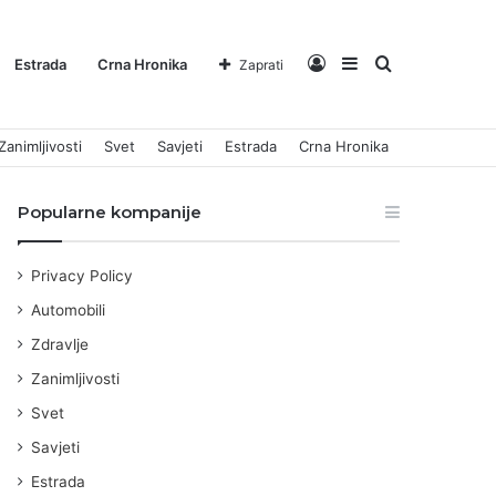
Log
Sidebar
Pretraga
Estrada
Crna Hronika
Zaprati
Zanimljivosti
Svet
Savjeti
Estrada
Crna Hronika
In
za
Popularne kompanije
Privacy Policy
Automobili
Zdravlje
Zanimljivosti
Svet
Savjeti
Estrada