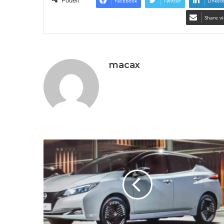
Podeli
Facebook
Twitter
Linked
Share vi
macax