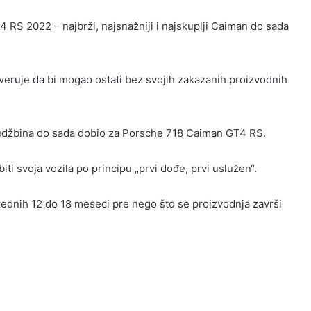
RS 2022 – najbrži, najsnažniji i najskuplji Caiman do sada
 veruje da bi mogao ostati bez svojih zakazanih proizvodnih
rudžbina do sada dobio za Porsche 718 Caiman GT4 RS.
iti svoja vozila po principu „prvi dođe, prvi uslužen“.
rednih 12 do 18 meseci pre nego što se proizvodnja završi