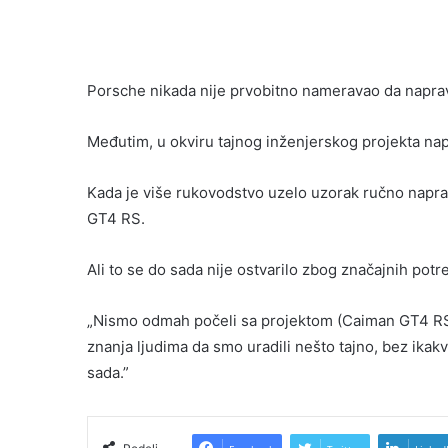
Porsche nikada nije prvobitno nameravao da napra
Međutim, u okviru tajnog inženjerskog projekta nap
Kada je više rukovodstvo uzelo uzorak ručno napra
GT4 RS.
Ali to se do sada nije ostvarilo zbog značajnih potr
„Nismo odmah počeli sa projektom (Caiman GT4 RS)
znanja ljudima da smo uradili nešto tajno, bez ikakv
sada.”