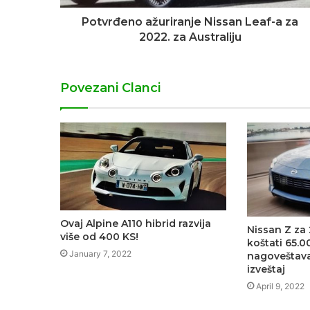
Potvrđeno ažuriranje Nissan Leaf-a za
2022. za Australiju
Povezani Clanci
Ovaj Alpine A110 hibrid razvija
Nissan Z za
više od 400 KS!
koštati 65.0
January 7, 2022
nagoveštava
izveštaj
April 9, 2022