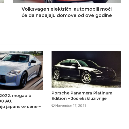
Volksvagen električni automobili moći
će da napajaju domove od ove godine
Porsche Panamera Platinum
 2022. mogao bi
Edition – Još ekskluzivnije
00 AU,
November 17, 2021
ju japanske cene –