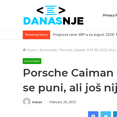
Privacy 
Breaking News
Home
/
Automobili
/
Porsche Caiman GT4 RS 2022 brzo se
Automobili
Porsche Caiman 
se puni, ali još n
macax
February 26, 2022
Facebook
Twi