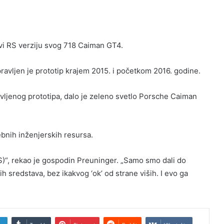
vi RS verziju svog 718 Caiman GT4.
ravljen je prototip krajem 2015. i početkom 2016. godine.
vljenog prototipa, dalo je zeleno svetlo Porsche Caiman
ebnih inženjerskih resursa.
“, rekao je gospodin Preuninger. „Samo smo dali do
ih sredstava, bez ikakvog ‘ok’ od strane viših. I evo ga