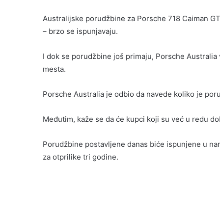
Australijske porudžbine za Porsche 718 Caiman GT4 
– brzo se ispunjavaju.
I dok se porudžbine još primaju, Porsche Australia
mesta.
Porsche Australia je odbio da navede koliko je po
Međutim, kaže se da će kupci koji su već u redu dob
Porudžbine postavljene danas biće ispunjene u na
za otprilike tri godine.