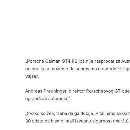
„Porsche Caiman GT4 RS još nije rasprodat za Austra
od one koju možemo da napravimo u naredne tri godi
Vajzer.
Andreas Preuninger, direktor Porscheovog GT odel
ograničeni automobil“.
„Svako ko želi, treba da ga dobije. Pitali smo svak
30 odsto da bismo imali izvesnu sigurnost (maržu).