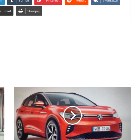
In
Tumblr
Pinterest
Reddit
VKontakte
a Email
Stampaj