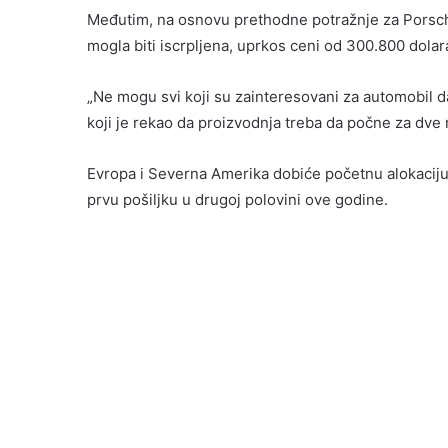
Međutim, na osnovu prethodne potražnje za Porsch
mogla biti iscrpljena, uprkos ceni od 300.800 dolar
„Ne mogu svi koji su zainteresovani za automobil 
koji je rekao da proizvodnja treba da počne za dve n
Evropa i Severna Amerika dobiće početnu alokaciju 
prvu pošiljku u drugoj polovini ove godine.