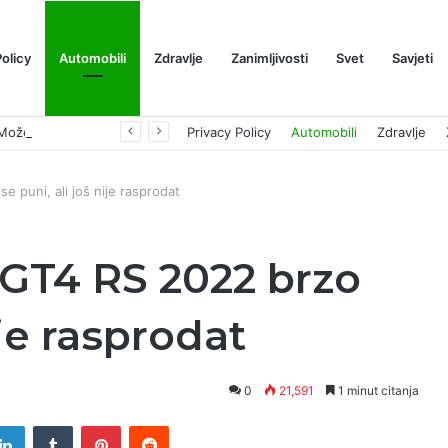
Policy
Automobili
Zdravlje
Zanimljivosti
Svet
Savjeti
Prognoza cene XRP-a za avgust 2026: Može li da dostigne 1,50 dolara? ￼
Privacy Policy
Automobili
Zdravlje
 puni, ali još nije rasprodat
GT4 RS 2022 brzo
ije rasprodat
0
21,591
1 minut citanja
tter
LinkedIn
Tumblr
Pinterest
Reddit