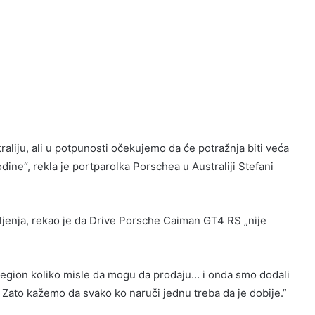
liju, ali u potpunosti očekujemo da će potražnja biti veća
ne“, rekla je portparolka Porschea u Australiji Stefani
jenja, rekao je da Drive Porsche Caiman GT4 RS „nije
i region koliko misle da mogu da prodaju… i onda smo dodali
 Zato kažemo da svako ko naruči jednu treba da je dobije.”