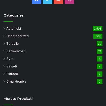
Categories
Automobili
2,508
Uncategorized
1,506
Zdravlje
29
Zanimljivosti
21
Svet
4
Savjeti
4
Estrada
2
Crna Hronika
2
Morate Procitati