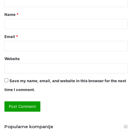
t
Name
*
*
Email
*
Website
Save my name, email, and website in this browser for the next
time I comment.
Popularne kompanije