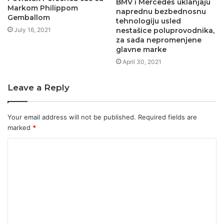
BMV i Mercedes uklanjaju
Markom Philippom
naprednu bezbednosnu
Gemballom
tehnologiju usled
July 16, 2021
nestašice poluprovodnika,
za sada nepromenjene
glavne marke
April 30, 2021
Leave a Reply
Your email address will not be published.
Required fields are
marked
*
C
o
m
m
e
n