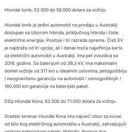
Hiundai Ionik, 53.000 do 58.000 dolara za vožnju
Hiundai Ionik je jedini automobil na prodaju u Australiji
dostupan sa izborom hibrida, priključnog hibrida i čiste
električne energije. Postoje i tri razreda opreme. Čisti EV
je najdraža od tri opcije, ali i danas treća najjeftinija karta
za električni automobil u Australiji. Ima pet zvezdica sa
2016. godine. Sa baterijom od 38,3 kV, ima maksimalni
domet vožnje od 311 km u idealnim uslovima, petogodišnju
/ neograničenu garanciju na automobil i osmogodišnjih /
160.000 km garancije na baterijski paket.
Džip Hiundai Kona, 63.500 do 71.000 dolara za vožnju
Gradski terenac Hiundai Kona ima najveći izbor za novac
od bilo kog električnog automobila u Australiji, zahvaljujući
velikom baterijskom paketu (64kVh). Postoje dve