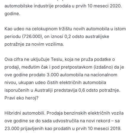
automobilske industrije prodala u prvih 10 meseci 2020.
godine.
Kao udeo na celokupnom tržištu novih automobila u istom
periodu (726.000), on iznosi 0,2 odsto australijske
potražnje za novim vozilima.
Ova cifra ne uključuje Teslu, koja ne pruža podatke o
prodaji, međutim čak i pod pretpostavkom (izdašno) da je
ove godine prodato 3.000 automobila na nacionalnom
nivou, ukupan udeo čistih električnih automobila
isporučenih u Australiji predstavlja 0,6 odsto potražnje.
Pravi eko heroj?
Hibridni automobili. Prodaja benzinskih električnih vozila
ove godine se do sada udvostručila na novi rekord – sa
23.000 prijavljenih kao prodatih u prvih 10 meseci 2019.