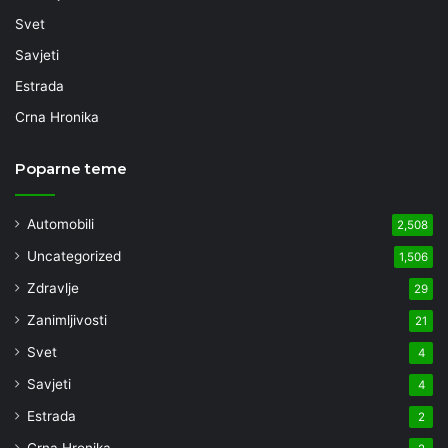
Svet
Savjeti
Estrada
Crna Hronika
Poparne teme
Automobili
2,508
Uncategorized
1,506
Zdravlje
29
Zanimljivosti
21
Svet
4
Savjeti
4
Estrada
2
Crna Hronika