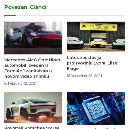
Povezani Clanci
Lotus zaustavlja
Mercedes-AMG One: Hiper
proizvodnju Evora, Elise i
automobil izveden iz
Ekige
Formule 1 zadirkivan u
December 23, 2021
novom video snimku
February 12, 2021
Povratak Porschea 959 sa