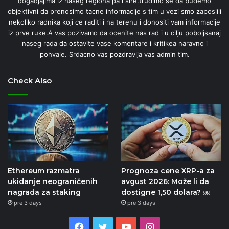
dogadjajima iz naseg regiona pa i sire.trudimo se da budemo
objektivni da prenosimo tacne informacije s tim u vezi smo zaposlili
nekoliko radnika koji ce raditi i na terenu i donositi vam informacije
iz prve ruke.A vas pozivamo da ocenite nas rad i u cilju poboljsanaj
naseg rada da ostavite vase komentare i kritikea naravno i
pohvale. Srdacno vas pozdravlja vas admin tim.
Check Also
Ethereum razmatra
Prognoza cene XRP-a za
ukidanje neograničenih
avgust 2026: Može li da
nagrada za staking
dostigne 1,50 dolara? ￼
pre 3 days
pre 3 days
Facebook
Twitter
YouTube
Instagram