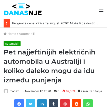
M
Prognoza cene XRP-a za avgust 2026: Može li da dostigne 1,50 dolara? ￼
Home
/
Automobili
Automobili
Pet najjeftinijih električnih
automobila u Australiji i
koliko daleko mogu da idu
između punjenja
macax
November 17, 2020
0
87,653
2 minuta citanja
Facebook
Twitter
LinkedIn
Tumblr
Pinterest
Reddit
WhatsAp