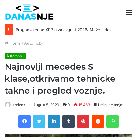
M
Prognoza cene XRP-a za avgust 2026: Može li da dostigne 1,50 dolara? ￼
Home
/
Automobili
Automobili
Najnoviji mecedes S
klase,otkrivamo tehnicke
takne i pregled voznje.
zoricax
August 5, 2020
0
15,483
1 minut citanja
Facebook
Twitter
LinkedIn
Tumblr
Pinterest
Reddit
WhatsAp