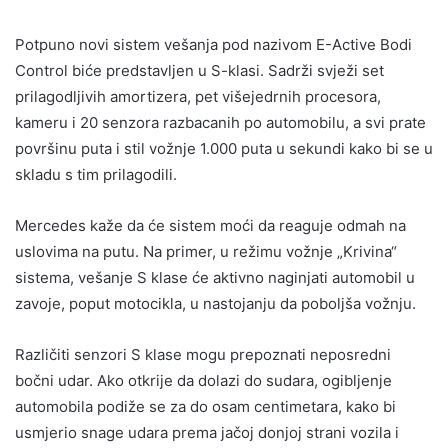
Potpuno novi sistem vešanja pod nazivom E-Active Bodi
Control biće predstavljen u S-klasi. Sadrži svježi set
prilagodljivih amortizera, pet višejedrnih procesora,
kameru i 20 senzora razbacanih po automobilu, a svi prate
površinu puta i stil vožnje 1.000 puta u sekundi kako bi se u
skladu s tim prilagodili.
Mercedes kaže da će sistem moći da reaguje odmah na
uslovima na putu. Na primer, u režimu vožnje „Krivina“
sistema, vešanje S klase će aktivno naginjati automobil u
zavoje, poput motocikla, u nastojanju da poboljša vožnju.
Različiti senzori S klase mogu prepoznati neposredni
bočni udar. Ako otkrije da dolazi do sudara, ogibljenje
automobila podiže se za do osam centimetara, kako bi
usmjerio snage udara prema jačoj donjoj strani vozila i