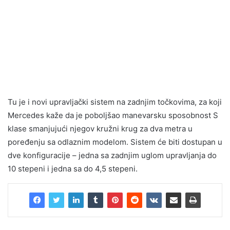
Tu je i novi upravljački sistem na zadnjim točkovima, za koji
Mercedes kaže da je poboljšao manevarsku sposobnost S
klase smanjujući njegov kružni krug za dva metra u
poređenju sa odlaznim modelom. Sistem će biti dostupan u
dve konfiguracije – jedna sa zadnjim uglom upravljanja do
10 stepeni i jedna sa do 4,5 stepeni.