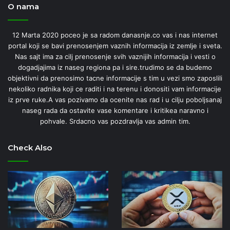
O nama
12 Marta 2020 poceo je sa radom danasnje.co vas i nas internet
portal koji se bavi prenosenjem vaznih informacija iz zemlje i sveta.
Nas sajt ima za cilj prenosenje svih vaznijih informacija i vesti o
dogadjajima iz naseg regiona pa i sire.trudimo se da budemo
objektivni da prenosimo tacne informacije s tim u vezi smo zaposlili
nekoliko radnika koji ce raditi i na terenu i donositi vam informacije
iz prve ruke.A vas pozivamo da ocenite nas rad i u cilju poboljsanaj
naseg rada da ostavite vase komentare i kritikea naravno i
pohvale. Srdacno vas pozdravlja vas admin tim.
Check Also