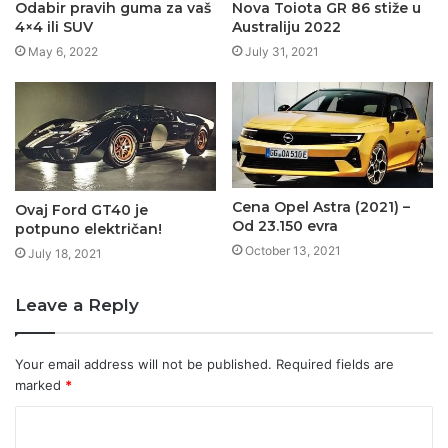
Odabir pravih guma za vaš
Nova Toiota GR 86 stiže u
4×4 ili SUV
Australiju 2022
May 6, 2022
July 31, 2021
Cena Opel Astra (2021) –
Ovaj Ford GT40 je
Od 23.150 evra
potpuno električan!
October 13, 2021
July 18, 2021
Leave a Reply
Your email address will not be published.
Required fields are
marked
*
C