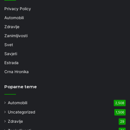
Privacy Policy
Automobili
Zdravlje
Zanimljivosti
Svet
Savjeti
Estrada
Crna Hronika
Poparne teme
Automobili
2,508
Uncategorized
1,506
Zdravlje
29