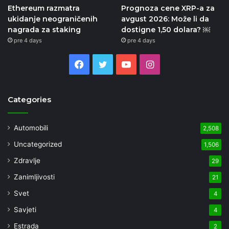
Ethereum razmatra
Prognoza cene XRP-a za
ukidanje neograničenih
avgust 2026: Može li da
nagrada za staking
dostigne 1,50 dolara? ￼
pre 4 days
pre 4 days
Facebook
Twitter
YouTube
Instagram
Categories
Automobili
2,508
Uncategorized
1,506
Zdravlje
29
Zanimljivosti
21
Svet
4
Savjeti
4
Estrada
2