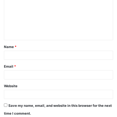
o
m
m
e
n
t
Name
*
*
Email
*
Website
Save my name, email, and website in this browser for the next
time I comment.