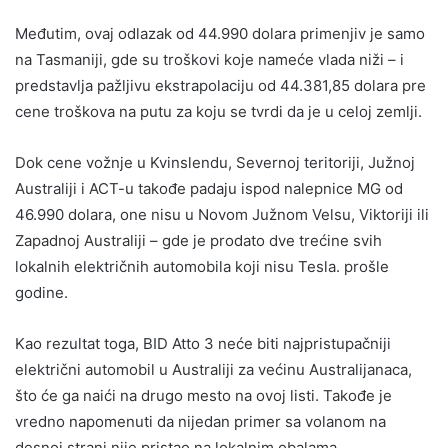
Međutim, ovaj odlazak od 44.990 dolara primenjiv je samo
na Tasmaniji, gde su troškovi koje nameće vlada niži – i
predstavlja pažljivu ekstrapolaciju od 44.381,85 dolara pre
cene troškova na putu za koju se tvrdi da je u celoj zemlji.
Dok cene vožnje u Kvinslendu, Severnoj teritoriji, Južnoj
Australiji i ACT-u takođe padaju ispod nalepnice MG od
46.990 dolara, one nisu u Novom Južnom Velsu, Viktoriji ili
Zapadnoj Australiji – gde je prodato dve trećine svih
lokalnih električnih automobila koji nisu Tesla. prošle
godine.
Kao rezultat toga, BID Atto 3 neće biti najpristupačniji
električni automobil u Australiji za većinu Australijanaca,
što će ga naići na drugo mesto na ovoj listi. Takođe je
vredno napomenuti da nijedan primer sa volanom na
desnoj strani nije pristao na lokalnim obalama.