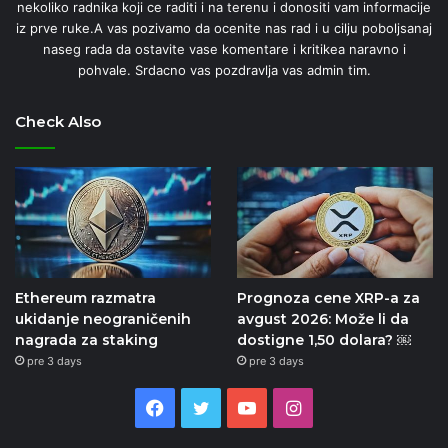
nekoliko radnika koji ce raditi i na terenu i donositi vam informacije
iz prve ruke.A vas pozivamo da ocenite nas rad i u cilju poboljsanaj
naseg rada da ostavite vase komentare i kritikea naravno i
pohvale. Srdacno vas pozdravlja vas admin tim.
Check Also
Ethereum razmatra
Prognoza cene XRP-a za
ukidanje neograničenih
avgust 2026: Može li da
nagrada za staking
dostigne 1,50 dolara? ￼
pre 3 days
pre 3 days
Facebook
Twitter
YouTube
Instagram