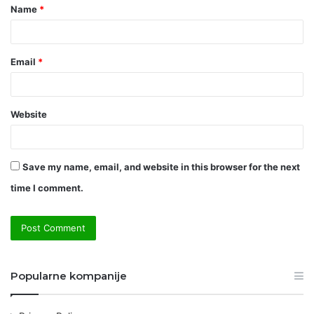
Name
*
*
Email
*
Website
Save my name, email, and website in this browser for the next
time I comment.
Popularne kompanije