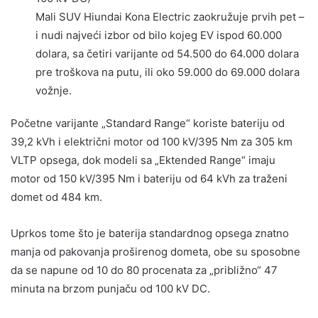
Mali SUV Hiundai Kona Electric zaokružuje prvih pet –
i nudi najveći izbor od bilo kojeg EV ispod 60.000
dolara, sa četiri varijante od 54.500 do 64.000 dolara
pre troškova na putu, ili oko 59.000 do 69.000 dolara
vožnje.
Početne varijante „Standard Range“ koriste bateriju od
39,2 kVh i električni motor od 100 kV/395 Nm za 305 km
VLTP opsega, dok modeli sa „Ektended Range“ imaju
motor od 150 kV/395 Nm i bateriju od 64 kVh za traženi
domet od 484 km.
Uprkos tome što je baterija standardnog opsega znatno
manja od pakovanja proširenog dometa, obe su sposobne
da se napune od 10 do 80 procenata za „približno“ 47
minuta na brzom punjaču od 100 kV DC.