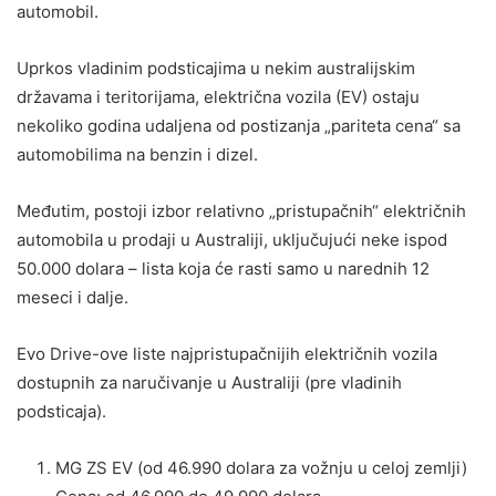
automobil.
Uprkos vladinim podsticajima u nekim australijskim
državama i teritorijama, električna vozila (EV) ostaju
nekoliko godina udaljena od postizanja „pariteta cena“ sa
automobilima na benzin i dizel.
Međutim, postoji izbor relativno „pristupačnih“ električnih
automobila u prodaji u Australiji, uključujući neke ispod
50.000 dolara – lista koja će rasti samo u narednih 12
meseci i dalje.
Evo Drive-ove liste najpristupačnijih električnih vozila
dostupnih za naručivanje u Australiji (pre vladinih
podsticaja).
MG ZS EV (od 46.990 dolara za vožnju u celoj zemlji)