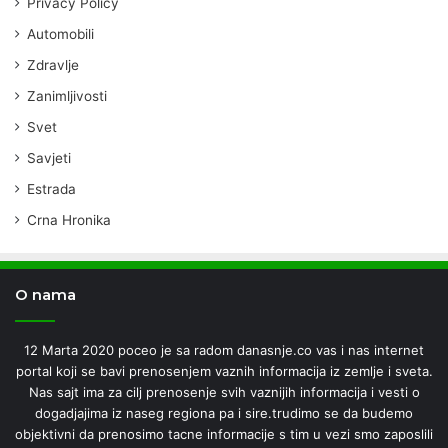
Privacy Policy
Automobili
Zdravlje
Zanimljivosti
Svet
Savjeti
Estrada
Crna Hronika
O nama
12 Marta 2020 poceo je sa radom danasnje.co vas i nas internet
portal koji se bavi prenosenjem vaznih informacija iz zemlje i sveta.
Nas sajt ima za cilj prenosenje svih vaznijih informacija i vesti o
dogadjajima iz naseg regiona pa i sire.trudimo se da budemo
objektivni da prenosimo tacne informacije s tim u vezi smo zaposlili