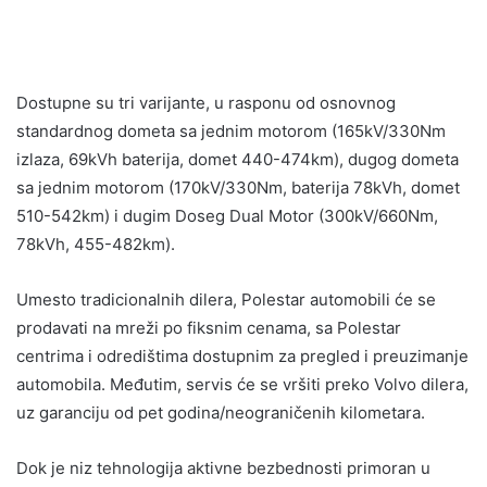
Dostupne su tri varijante, u rasponu od osnovnog
standardnog dometa sa jednim motorom (165kV/330Nm
izlaza, 69kVh baterija, domet 440-474km), dugog dometa
sa jednim motorom (170kV/330Nm, baterija 78kVh, domet
510-542km) i dugim Doseg Dual Motor (300kV/660Nm,
78kVh, 455-482km).
Umesto tradicionalnih dilera, Polestar automobili će se
prodavati na mreži po fiksnim cenama, sa Polestar
centrima i odredištima dostupnim za pregled i preuzimanje
automobila. Međutim, servis će se vršiti preko Volvo dilera,
uz garanciju od pet godina/neograničenih kilometara.
Dok je niz tehnologija aktivne bezbednosti primoran u