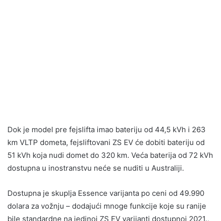
Dok je model pre fejslifta imao bateriju od 44,5 kVh i 263
km VLTP dometa, fejsliftovani ZS EV će dobiti bateriju od
51 kVh koja nudi domet do 320 km. Veća baterija od 72 kVh
dostupna u inostranstvu neće se nuditi u Australiji.
Dostupna je skuplja Essence varijanta po ceni od 49.990
dolara za vožnju – dodajući mnoge funkcije koje su ranije
bile standardne na jedinoj ZS EV varijanti dostupnoj 2021.,