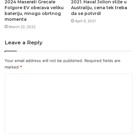
2024 Maserati Grecale
2021. Haval Jolion stiže u
Folgore EV obećava veliku
Australiju, cena tek treba
bateriju, mnogo obrtnog
da se potvrdi
momenta
April 9, 2021
March 22, 2022
Leave a Reply
Your email address will not be published.
Required fields are
marked
*
C
o
m
m
e
n
t