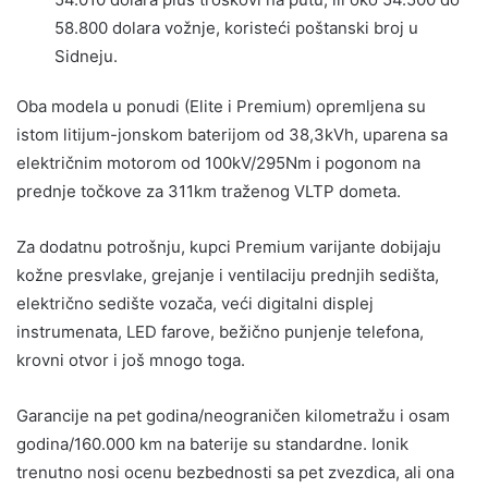
58.800 dolara vožnje, koristeći poštanski broj u
Sidneju.
Oba modela u ponudi (Elite i Premium) opremljena su
istom litijum-jonskom baterijom od 38,3kVh, uparena sa
električnim motorom od 100kV/295Nm i pogonom na
prednje točkove za 311km traženog VLTP dometa.
Za dodatnu potrošnju, kupci Premium varijante dobijaju
kožne presvlake, grejanje i ventilaciju prednjih sedišta,
električno sedište vozača, veći digitalni displej
instrumenata, LED farove, bežično punjenje telefona,
krovni otvor i još mnogo toga.
Garancije na pet godina/neograničen kilometražu i osam
godina/160.000 km na baterije su standardne. Ionik
trenutno nosi ocenu bezbednosti sa pet zvezdica, ali ona