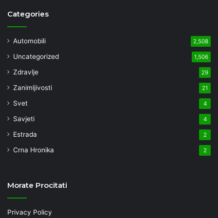
Categories
Automobili
2,508
Uncategorized
1,506
Zdravlje
29
Zanimljivosti
21
Svet
4
Savjeti
4
Estrada
2
Crna Hronika
2
Morate Procitati
Privacy Policy