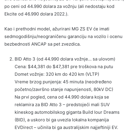
po ceni od 44.990 dolara za vožnju (ali nedostaju kod
Ekcite od 46.990 dolara 2022.).
Kao i prethodni model, ažurirani MG ZS EV će imati
sedmogodišnju/neograničenu garanciju na vozilo i ocenu
bezbednosti ANCAP sa pet zvezdica.
BID Atto 3 (od 44.990 dolara vožnje… sa ulovom)
Cena: $44,381 do $47,381 pre troškova na putu
Domet vožnje: 320 km do 420 km (VLTP)
Vreme brzog punjenja: 45 minuta (neodređeno
početno/završno stanje napunjenosti, 80kV DC)
Na prvi pogled, cena od 44.990 dolara koja se
reklamira za BID Atto 3 – predstojeći mali SUV
kineskog automobilskog giganta Build Iour Dreams
(BID), a uskoro bi ga uvezla lokalna kompanija
EVDirect – učinila bi ga australijskim najjeftiniji EV.