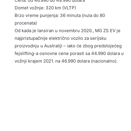
Cena: od 46.990 do 49.990 dolara
Domet vožnje: 320 km (VLTP)
Brzo vreme punjenja: 36 minuta (nula do 80
procenata)
Od kada je lansiran u novembru 2020., MG ZS EV je
najpristupačnije električno vozilo za serijsku
proizvodnju u Australiji – iako će zbog predstojećeg
fejslifting-a osnovne cene porasti sa 44.990 dolara u
vožnji krajem 2021. na 46.990 dolara (nacionalno).