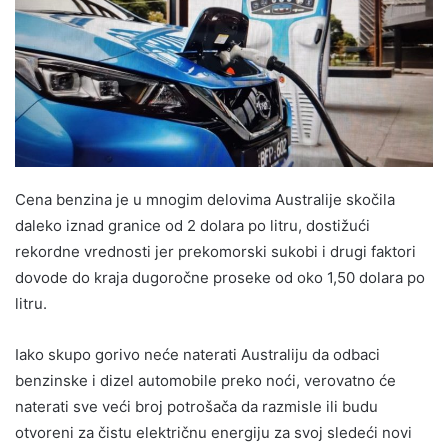
Cena benzina je u mnogim delovima Australije skočila
daleko iznad granice od 2 dolara po litru, dostižući
rekordne vrednosti jer prekomorski sukobi i drugi faktori
dovode do kraja dugoročne proseke od oko 1,50 dolara po
litru.
Iako skupo gorivo neće naterati Australiju da odbaci
benzinske i dizel automobile preko noći, verovatno će
naterati sve veći broj potrošača da razmisle ili budu
otvoreni za čistu električnu energiju za svoj sledeći novi