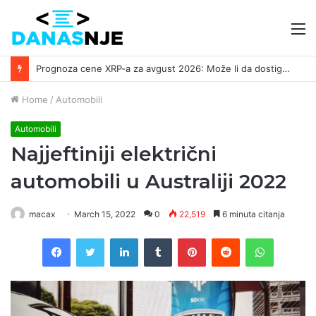
M
Prognoza cene XRP-a za avgust 2026: Može li da dostigne 1,50 dolara? ￼
Home
/
Automobili
Automobili
Najjeftiniji električni
automobili u Australiji 2022
macax
March 15, 2022
0
22,519
6 minuta citanja
Facebook
Twitter
LinkedIn
Tumblr
Pinterest
Reddit
WhatsAp