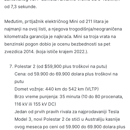
od 7,3 sekunde.
Međutim, prtljažnik električnog Mini od 211 litara je
najmanji na ovoj listi, a njegova trogodišnja/neograničena
kilometraža garancija je najkraća. Mini sa troja vrata na
benzinski pogon dobio je ocenu bezbednosti sa pet
zvezdica 2014. (koja ističe krajem 2022.).
Polestar 2 (od $59,900 plus troškovi na putu)
Cena: od 59.900 do 69.900 dolara plus troškovi na
putu
Domet vožnje: 440 km do 542 km (VLTP)
Brzo vreme punjenja: 35 minuta (10 do 80 procenata,
116 kV ili 155 kV DC)
Jedan od prvih pravih rivala za najprodavaniji Tesla
Model 3, novi Polestar 2 će stići u Australiju kasnije
ovog meseca po ceni od 59.900 do 69.900 dolara plus