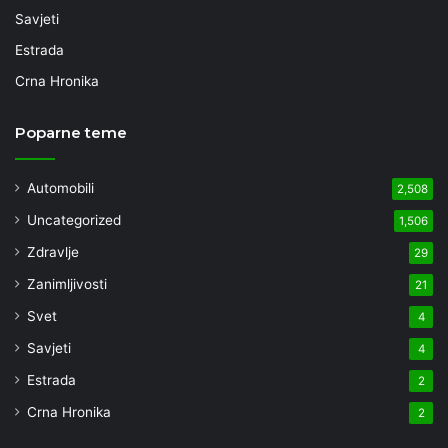
Savjeti
Estrada
Crna Hronika
Poparne teme
Automobili
2,508
Uncategorized
1,506
Zdravlje
29
Zanimljivosti
21
Svet
4
Savjeti
4
Estrada
2
Crna Hronika
2