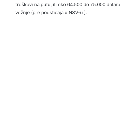
troškovi na putu, ili oko 64.500 do 75.000 dolara
vožnje (pre podsticaja u NSV-u ).