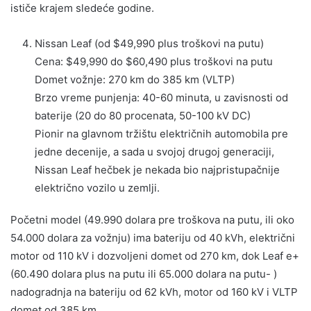
ističe krajem sledeće godine.
Nissan Leaf (od $49,990 plus troškovi na putu)
Cena: $49,990 do $60,490 plus troškovi na putu
Domet vožnje: 270 km do 385 km (VLTP)
Brzo vreme punjenja: 40-60 minuta, u zavisnosti od
baterije (20 do 80 procenata, 50-100 kV DC)
Pionir na glavnom tržištu električnih automobila pre
jedne decenije, a sada u svojoj drugoj generaciji,
Nissan Leaf hečbek je nekada bio najpristupačnije
električno vozilo u zemlji.
Početni model (49.990 dolara pre troškova na putu, ili oko
54.000 dolara za vožnju) ima bateriju od 40 kVh, električni
motor od 110 kV i dozvoljeni domet od 270 km, dok Leaf e+
(60.490 dolara plus na putu ili 65.000 dolara na putu- )
nadogradnja na bateriju od 62 kVh, motor od 160 kV i VLTP
domet od 385 km.