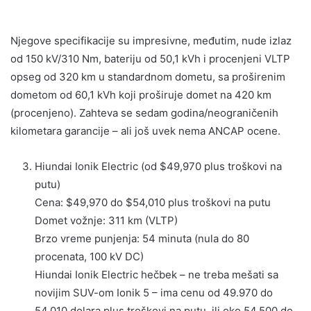
Njegove specifikacije su impresivne, međutim, nude izlaz
od 150 kV/310 Nm, bateriju od 50,1 kVh i procenjeni VLTP
opseg od 320 km u standardnom dometu, sa proširenim
dometom od 60,1 kVh koji proširuje domet na 420 km
(procenjeno). Zahteva se sedam godina/neograničenih
kilometara garancije – ali još uvek nema ANCAP ocene.
Hiundai Ionik Electric (od $49,970 plus troškovi na
putu)
Cena: $49,970 do $54,010 plus troškovi na putu
Domet vožnje: 311 km (VLTP)
Brzo vreme punjenja: 54 minuta (nula do 80
procenata, 100 kV DC)
Hiundai Ionik Electric hečbek – ne treba mešati sa
novijim SUV-om Ionik 5 – ima cenu od 49.970 do
54.010 dolara plus troškovi na putu, ili oko 54.500 do