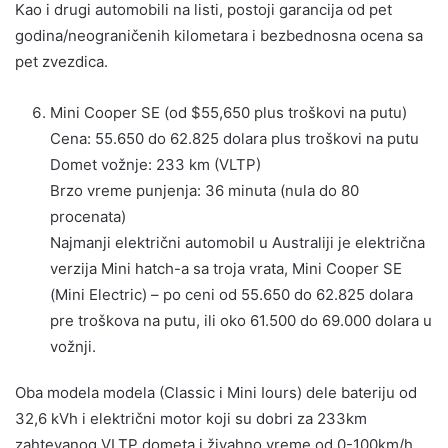
Kao i drugi automobili na listi, postoji garancija od pet
godina/neograničenih kilometara i bezbednosna ocena sa
pet zvezdica.
Mini Cooper SE (od $55,650 plus troškovi na putu)
Cena: 55.650 do 62.825 dolara plus troškovi na putu
Domet vožnje: 233 km (VLTP)
Brzo vreme punjenja: 36 minuta (nula do 80
procenata)
Najmanji električni automobil u Australiji je električna
verzija Mini hatch-a sa troja vrata, Mini Cooper SE
(Mini Electric) – po ceni od 55.650 do 62.825 dolara
pre troškova na putu, ili oko 61.500 do 69.000 dolara u
vožnji.
Oba modela modela (Classic i Mini Iours) dele bateriju od
32,6 kVh i električni motor koji su dobri za 233km
zahtevanog VLTP dometa i živahno vreme od 0-100km/h