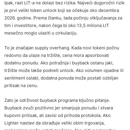
Ipak, rast LIT-a ne dolazi bez rizika. Najveći dugoročni rizik
je prvi veliki token unlock koji se očekuje oko decembra
2026. godine. Prema članku, tada počinju otključavanja za
tim i investitore, nakon čega bi oko 13,5 miliona LIT
mesečno moglo ulaziti u cirkulaciju.
To je značajan supply overhang. Kada novi tokeni počnu
redovno da ulaze na tržište, cena mora apsorbovati
dodatnu ponudu. Ako potražnja i buyback ostanu jaki,
tržište može lakše podneti unlock. Ako volumen opadne ili
sentiment oslabi, dodatna ponuda može postati ozbiljan
pritisak na cenu.
Zato je održivost buyback programa ključno pitanje.
Buyback zvuči pozitivno jer smanjuje ponudu i stvara
kupovni pritisak, ali zavisi od prihoda protokola. Ako
Lighter nastavi da obrađuje veliki obim trgovanja,