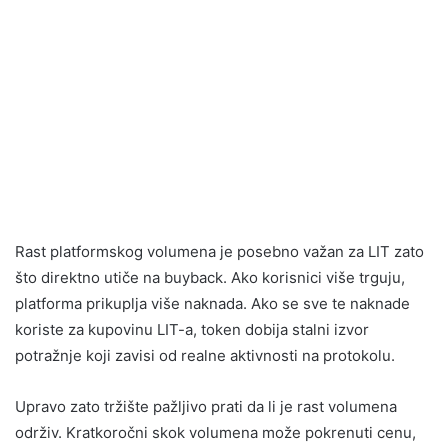
Rast platformskog volumena je posebno važan za LIT zato
što direktno utiče na buyback. Ako korisnici više trguju,
platforma prikuplja više naknada. Ako se sve te naknade
koriste za kupovinu LIT-a, token dobija stalni izvor
potražnje koji zavisi od realne aktivnosti na protokolu.
Upravo zato tržište pažljivo prati da li je rast volumena
održiv. Kratkoročni skok volumena može pokrenuti cenu,