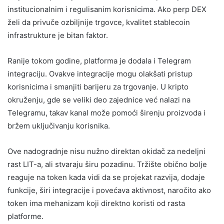
institucionalnim i regulisanim korisnicima. Ako perp DEX
želi da privuče ozbiljnije trgovce, kvalitet stablecoin
infrastrukture je bitan faktor.
Ranije tokom godine, platforma je dodala i Telegram
integraciju. Ovakve integracije mogu olakšati pristup
korisnicima i smanjiti barijeru za trgovanje. U kripto
okruženju, gde se veliki deo zajednice već nalazi na
Telegramu, takav kanal može pomoći širenju proizvoda i
bržem uključivanju korisnika.
Ove nadogradnje nisu nužno direktan okidač za nedeljni
rast LIT-a, ali stvaraju širu pozadinu. Tržište obično bolje
reaguje na token kada vidi da se projekat razvija, dodaje
funkcije, širi integracije i povećava aktivnost, naročito ako
token ima mehanizam koji direktno koristi od rasta
platforme.