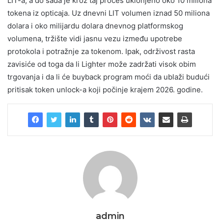
LIT-a, a do sada je kroz taj proces uklonjeno oko 10 miliona
tokena iz opticaja. Uz dnevni LIT volumen iznad 50 miliona
dolara i oko milijardu dolara dnevnog platformskog
volumena, tržište vidi jasnu vezu između upotrebe
protokola i potražnje za tokenom. Ipak, održivost rasta
zavisiće od toga da li Lighter može zadržati visok obim
trgovanja i da li će buyback program moći da ublaži budući
pritisak token unlock-a koji počinje krajem 2026. godine.
admin