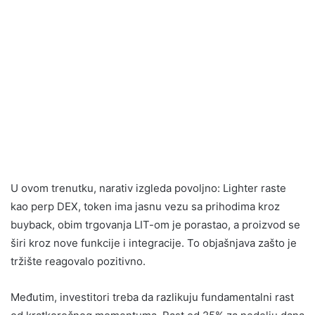
U ovom trenutku, narativ izgleda povoljno: Lighter raste
kao perp DEX, token ima jasnu vezu sa prihodima kroz
buyback, obim trgovanja LIT-om je porastao, a proizvod se
širi kroz nove funkcije i integracije. To objašnjava zašto je
tržište reagovalo pozitivno.
Međutim, investitori treba da razlikuju fundamentalni rast