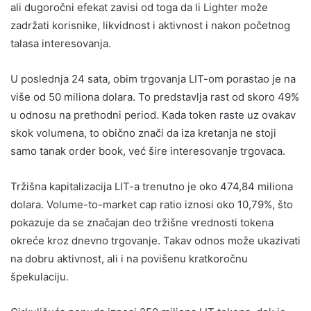
ali dugoročni efekat zavisi od toga da li Lighter može
zadržati korisnike, likvidnost i aktivnost i nakon početnog
talasa interesovanja.
U poslednja 24 sata, obim trgovanja LIT-om porastao je na
više od 50 miliona dolara. To predstavlja rast od skoro 49%
u odnosu na prethodni period. Kada token raste uz ovakav
skok volumena, to obično znači da iza kretanja ne stoji
samo tanak order book, već šire interesovanje trgovaca.
Tržišna kapitalizacija LIT-a trenutno je oko 474,84 miliona
dolara. Volume-to-market cap ratio iznosi oko 10,79%, što
pokazuje da se značajan deo tržišne vrednosti tokena
okreće kroz dnevno trgovanje. Takav odnos može ukazivati
na dobru aktivnost, ali i na povišenu kratkoročnu
špekulaciju.