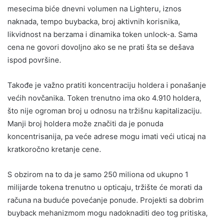
mesecima biće dnevni volumen na Lighteru, iznos
naknada, tempo buybacka, broj aktivnih korisnika,
likvidnost na berzama i dinamika token unlock-a. Sama
cena ne govori dovoljno ako se ne prati šta se dešava
ispod površine.
Takođe je važno pratiti koncentraciju holdera i ponašanje
većih novčanika. Token trenutno ima oko 4.910 holdera,
što nije ogroman broj u odnosu na tržišnu kapitalizaciju.
Manji broj holdera može značiti da je ponuda
koncentrisanija, pa veće adrese mogu imati veći uticaj na
kratkoročno kretanje cene.
S obzirom na to da je samo 250 miliona od ukupno 1
milijarde tokena trenutno u opticaju, tržište će morati da
računa na buduće povećanje ponude. Projekti sa dobrim
buyback mehanizmom mogu nadoknaditi deo tog pritiska,