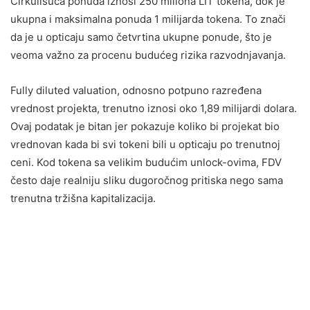
Cirkulišuća ponuda iznosi 250 miliona LIT tokena, dok je
ukupna i maksimalna ponuda 1 milijarda tokena. To znači
da je u opticaju samo četvrtina ukupne ponude, što je
veoma važno za procenu budućeg rizika razvodnjavanja.
Fully diluted valuation, odnosno potpuno razređena
vrednost projekta, trenutno iznosi oko 1,89 milijardi dolara.
Ovaj podatak je bitan jer pokazuje koliko bi projekat bio
vrednovan kada bi svi tokeni bili u opticaju po trenutnoj
ceni. Kod tokena sa velikim budućim unlock-ovima, FDV
često daje realniju sliku dugoročnog pritiska nego sama
trenutna tržišna kapitalizacija.