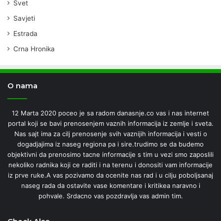
Svet
Savjeti
Estrada
Crna Hronika
O nama
12 Marta 2020 poceo je sa radom danasnje.co vas i nas internet
portal koji se bavi prenosenjem vaznih informacija iz zemlje i sveta.
Nas sajt ima za cilj prenosenje svih vaznijih informacija i vesti o
dogadjajima iz naseg regiona pa i sire.trudimo se da budemo
objektivni da prenosimo tacne informacije s tim u vezi smo zaposlili
nekoliko radnika koji ce raditi i na terenu i donositi vam informacije
iz prve ruke.A vas pozivamo da ocenite nas rad i u cilju poboljsanaj
naseg rada da ostavite vase komentare i kritikea naravno i
pohvale. Srdacno vas pozdravlja vas admin tim.