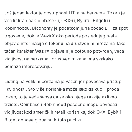
Još jedan faktor je dostupnost LIT-a na berzama. Token je
već listiran na Coinbase-u, OKX-u, Bybitu, Bitgetu i
Robinhoodu. Biconomy je početkom juna dodao LIT za spot
trgovanje, dok je WazirX oko perioda poslednjeg rasta
objavio informacije o tokenu na društvenim mrežama. Iako
tačan karakter WazirX objave nije potpuno potvrđen, veća
vidljivost na berzama i društvenim kanalima svakako
pomaže interesovanju.
Listing na velikim berzama je važan jer povećava pristup
likvidnosti. Što više korisnika može lako da kupi i proda
token, to je veća šansa da se oko njega razvije aktivno
tržište. Coinbase i Robinhood posebno mogu povećati
vidljivost kod američkih retail korisnika, dok OKX, Bybit i
Bitget donose globalnu kripto publiku.