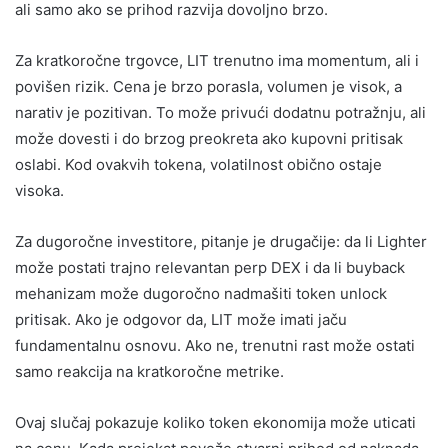
ali samo ako se prihod razvija dovoljno brzo.
Za kratkoročne trgovce, LIT trenutno ima momentum, ali i
povišen rizik. Cena je brzo porasla, volumen je visok, a
narativ je pozitivan. To može privući dodatnu potražnju, ali
može dovesti i do brzog preokreta ako kupovni pritisak
oslabi. Kod ovakvih tokena, volatilnost obično ostaje
visoka.
Za dugoročne investitore, pitanje je drugačije: da li Lighter
može postati trajno relevantan perp DEX i da li buyback
mehanizam može dugoročno nadmašiti token unlock
pritisak. Ako je odgovor da, LIT može imati jaču
fundamentalnu osnovu. Ako ne, trenutni rast može ostati
samo reakcija na kratkoročne metrike.
Ovaj slučaj pokazuje koliko token ekonomija može uticati