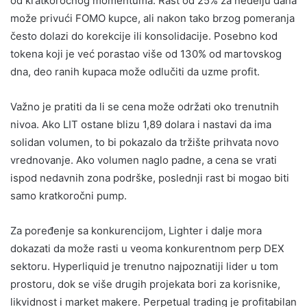
od kratkoročnog momentuma. Rast od 25% za nedelju dana
može privući FOMO kupce, ali nakon tako brzog pomeranja
često dolazi do korekcije ili konsolidacije. Posebno kod
tokena koji je već porastao više od 130% od martovskog
dna, deo ranih kupaca može odlučiti da uzme profit.
Važno je pratiti da li se cena može održati oko trenutnih
nivoa. Ako LIT ostane blizu 1,89 dolara i nastavi da ima
solidan volumen, to bi pokazalo da tržište prihvata novo
vrednovanje. Ako volumen naglo padne, a cena se vrati
ispod nedavnih zona podrške, poslednji rast bi mogao biti
samo kratkoročni pump.
Za poređenje sa konkurencijom, Lighter i dalje mora
dokazati da može rasti u veoma konkurentnom perp DEX
sektoru. Hyperliquid je trenutno najpoznatiji lider u tom
prostoru, dok se više drugih projekata bori za korisnike,
likvidnost i market makere. Perpetual trading je profitabilan