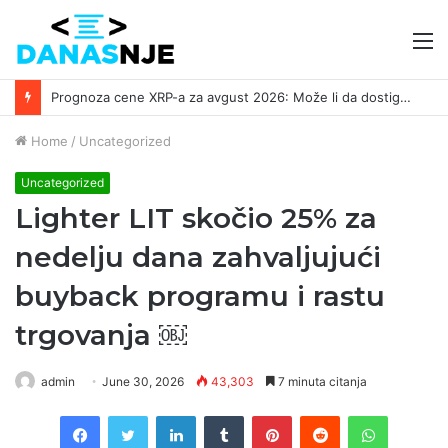
M
Južna Koreja traži pomoć Interpola zbog XRP prevare vredne 8,5 miliona dolara ￼
Home
/
Uncategorized
Uncategorized
Lighter LIT skočio 25% za
nedelju dana zahvaljujući
buyback programu i rastu
trgovanja ￼
admin
June 30, 2026
43,303
7 minuta citanja
Facebook
Twitter
LinkedIn
Tumblr
Pinterest
Reddit
WhatsAp