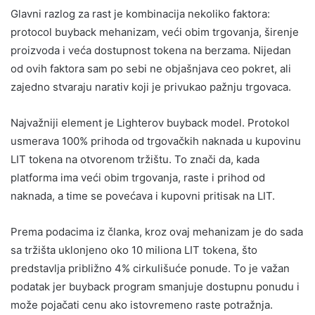
Glavni razlog za rast je kombinacija nekoliko faktora:
protocol buyback mehanizam, veći obim trgovanja, širenje
proizvoda i veća dostupnost tokena na berzama. Nijedan
od ovih faktora sam po sebi ne objašnjava ceo pokret, ali
zajedno stvaraju narativ koji je privukao pažnju trgovaca.
Najvažniji element je Lighterov buyback model. Protokol
usmerava 100% prihoda od trgovačkih naknada u kupovinu
LIT tokena na otvorenom tržištu. To znači da, kada
platforma ima veći obim trgovanja, raste i prihod od
naknada, a time se povećava i kupovni pritisak na LIT.
Prema podacima iz članka, kroz ovaj mehanizam je do sada
sa tržišta uklonjeno oko 10 miliona LIT tokena, što
predstavlja približno 4% cirkulišuće ponude. To je važan
podatak jer buyback program smanjuje dostupnu ponudu i
može pojačati cenu ako istovremeno raste potražnja.