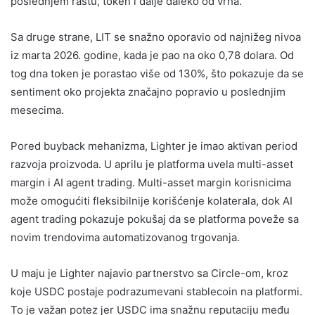
poslednjem rastu, token i dalje daleko od vrha.
Sa druge strane, LIT se snažno oporavio od najnižeg nivoa
iz marta 2026. godine, kada je pao na oko 0,78 dolara. Od
tog dna token je porastao više od 130%, što pokazuje da se
sentiment oko projekta značajno popravio u poslednjim
mesecima.
Pored buyback mehanizma, Lighter je imao aktivan period
razvoja proizvoda. U aprilu je platforma uvela multi-asset
margin i AI agent trading. Multi-asset margin korisnicima
može omogućiti fleksibilnije korišćenje kolaterala, dok AI
agent trading pokazuje pokušaj da se platforma poveže sa
novim trendovima automatizovanog trgovanja.
U maju je Lighter najavio partnerstvo sa Circle-om, kroz
koje USDC postaje podrazumevani stablecoin na platformi.
To je važan potez jer USDC ima snažnu reputaciju među