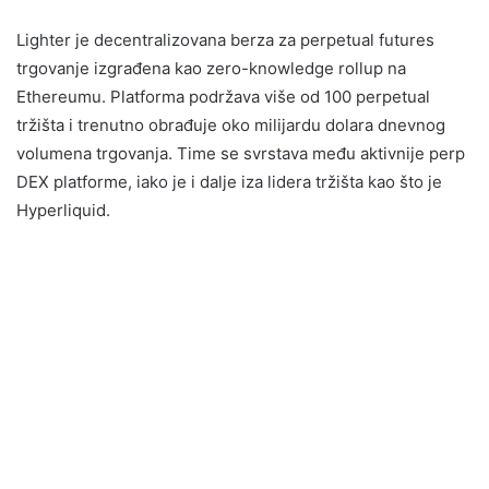
Lighter je decentralizovana berza za perpetual futures
trgovanje izgrađena kao zero-knowledge rollup na
Ethereumu. Platforma podržava više od 100 perpetual
tržišta i trenutno obrađuje oko milijardu dolara dnevnog
volumena trgovanja. Time se svrstava među aktivnije perp
DEX platforme, iako je i dalje iza lidera tržišta kao što je
Hyperliquid.