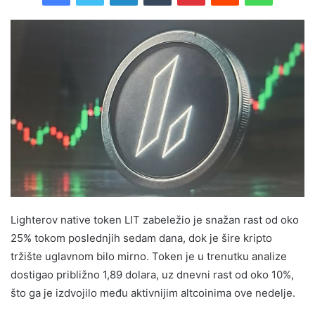
Lighterov native token LIT zabeležio je snažan rast od oko
25% tokom poslednjih sedam dana, dok je šire kripto
tržište uglavnom bilo mirno. Token je u trenutku analize
dostigao približno 1,89 dolara, uz dnevni rast od oko 10%,
što ga je izdvojilo među aktivnijim altcoinima ove nedelje.