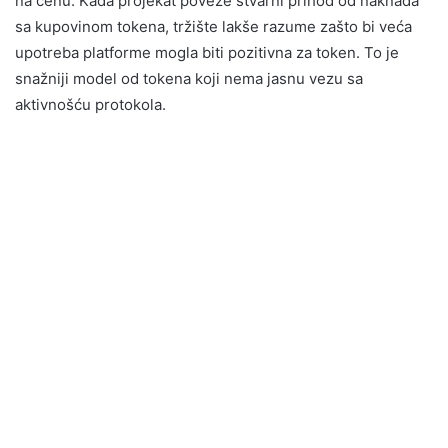
na cenu. Kada projekat poveže stvarni prihod od naknada
sa kupovinom tokena, tržište lakše razume zašto bi veća
upotreba platforme mogla biti pozitivna za token. To je
snažniji model od tokena koji nema jasnu vezu sa
aktivnošću protokola.