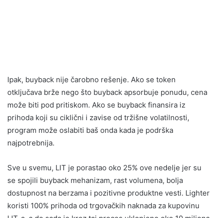
Ipak, buyback nije čarobno rešenje. Ako se token
otključava brže nego što buyback apsorbuje ponudu, cena
može biti pod pritiskom. Ako se buyback finansira iz
prihoda koji su ciklični i zavise od tržišne volatilnosti,
program može oslabiti baš onda kada je podrška
najpotrebnija.
Sve u svemu, LIT je porastao oko 25% ove nedelje jer su
se spojili buyback mehanizam, rast volumena, bolja
dostupnost na berzama i pozitivne produktne vesti. Lighter
koristi 100% prihoda od trgovačkih naknada za kupovinu