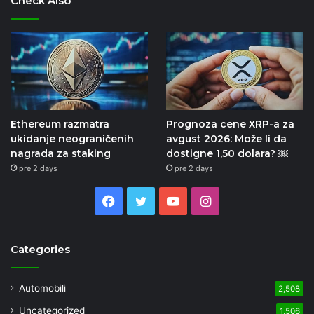
Check Also
Ethereum razmatra
Prognoza cene XRP-a za
ukidanje neograničenih
avgust 2026: Može li da
nagrada za staking
dostigne 1,50 dolara? ￼
pre 2 days
pre 2 days
Facebook
Twitter
YouTube
Instagram
Categories
Automobili
2,508
Uncategorized
1,506