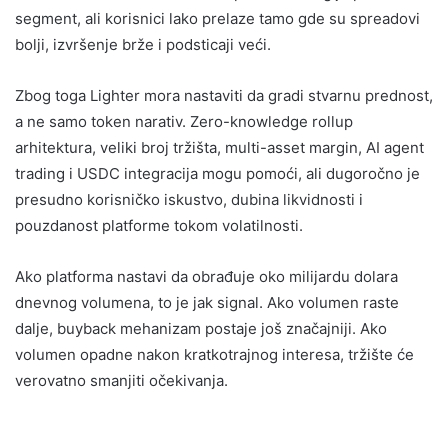
segment, ali korisnici lako prelaze tamo gde su spreadovi
bolji, izvršenje brže i podsticaji veći.
Zbog toga Lighter mora nastaviti da gradi stvarnu prednost,
a ne samo token narativ. Zero-knowledge rollup
arhitektura, veliki broj tržišta, multi-asset margin, AI agent
trading i USDC integracija mogu pomoći, ali dugoročno je
presudno korisničko iskustvo, dubina likvidnosti i
pouzdanost platforme tokom volatilnosti.
Ako platforma nastavi da obrađuje oko milijardu dolara
dnevnog volumena, to je jak signal. Ako volumen raste
dalje, buyback mehanizam postaje još značajniji. Ako
volumen opadne nakon kratkotrajnog interesa, tržište će
verovatno smanjiti očekivanja.