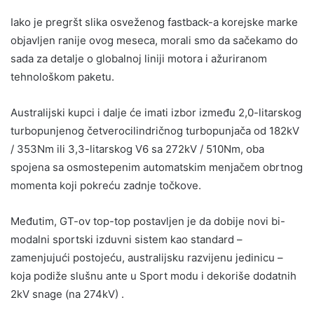
Iako je pregršt slika osveženog fastback-a korejske marke
objavljen ranije ovog meseca, morali smo da sačekamo do
sada za detalje o globalnoj liniji motora i ažuriranom
tehnološkom paketu.
Australijski kupci i dalje će imati izbor između 2,0-litarskog
turbopunjenog četverocilindričnog turbopunjača od 182kV
/ 353Nm ili 3,3-litarskog V6 sa 272kV / 510Nm, oba
spojena sa osmostepenim automatskim menjačem obrtnog
momenta koji pokreću zadnje točkove.
Međutim, GT-ov top-top postavljen je da dobije novi bi-
modalni sportski izduvni sistem kao standard –
zamenjujući postojeću, australijsku razvijenu jedinicu –
koja podiže slušnu ante u Sport modu i dekoriše dodatnih
2kV snage (na 274kV) .