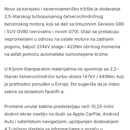
Novo za korejsko i severnoameričko tržište je dodavanje
2,5-litarskog turbopunjenog četverocilindričnog
benzinskog motora, koji se deli sa limuzinom Genesis G80
i SUV GV80 (verovatno i novim G70). Izlazi se prebacuju
nepromenjeni u odnosu na ostale motore na zadnjem
pogonu, šaljući 224kV snage i 422Nm obrtnog momenta
na asfalt pomoću automatske osmostepene brzine.
U Kijinim štamparskim materijalima ne spominje se 2,2-
litarski četverocilindrični turbo-dizela 147kV / 440Nm, koji
je prethodno ponuđen u Evropi, što sugeriše da je video
sekire sa dolaskom facelift-a.
Promene unutar kabine predstavljaju veći 10,25-inčni
dodirni ekran osetljiv na dodir sa Apple CarPlai, Android
Auto i satelitskom navigacijom, upotpunjen dodavanjem
4,2-inčnog displeja sa informacijama o vozaču u