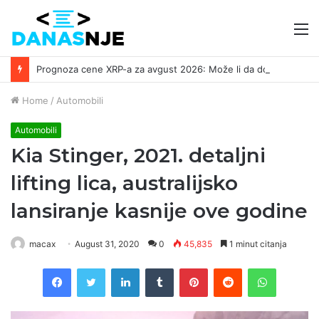
M
Prognoza cene XRP-a za avgust 2026: Može li da dostigne 1,50 dolara? ￼
Home
/
Automobili
Automobili
Kia Stinger, 2021. detaljni
lifting lica, australijsko
lansiranje kasnije ove godine
macax
August 31, 2020
0
45,835
1 minut citanja
Facebook
Twitter
LinkedIn
Tumblr
Pinterest
Reddit
WhatsAp