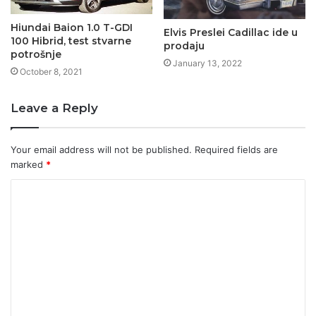
Hiundai Baion 1.0 T-GDI
Elvis Preslei Cadillac ide u
100 Hibrid, test stvarne
prodaju
potrošnje
January 13, 2022
October 8, 2021
Leave a Reply
Your email address will not be published.
Required fields are
marked
*
C
o
m
m
e
n