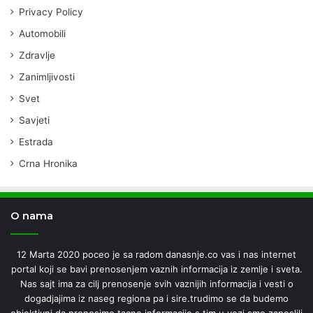
Privacy Policy
Automobili
Zdravlje
Zanimljivosti
Svet
Savjeti
Estrada
Crna Hronika
O nama
12 Marta 2020 poceo je sa radom danasnje.co vas i nas internet
portal koji se bavi prenosenjem vaznih informacija iz zemlje i sveta.
Nas sajt ima za cilj prenosenje svih vaznijih informacija i vesti o
dogadjajima iz naseg regiona pa i sire.trudimo se da budemo
objektivni da prenosimo tacne informacije s tim u vezi smo zaposlili