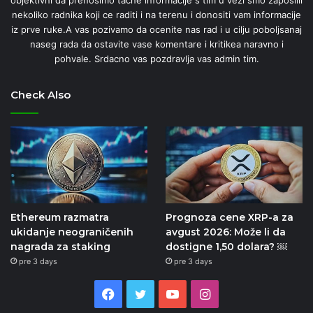
nekoliko radnika koji ce raditi i na terenu i donositi vam informacije
iz prve ruke.A vas pozivamo da ocenite nas rad i u cilju poboljsanaj
naseg rada da ostavite vase komentare i kritikea naravno i
pohvale. Srdacno vas pozdravlja vas admin tim.
Check Also
Ethereum razmatra
Prognoza cene XRP-a za
ukidanje neograničenih
avgust 2026: Može li da
nagrada za staking
dostigne 1,50 dolara? ￼
pre 3 days
pre 3 days
Facebook
Twitter
YouTube
Instagram