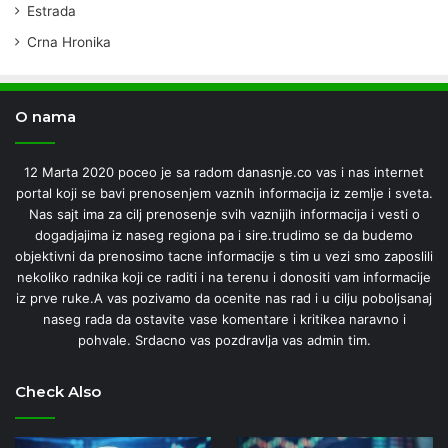
Estrada
Crna Hronika
O nama
12 Marta 2020 poceo je sa radom danasnje.co vas i nas internet
portal koji se bavi prenosenjem vaznih informacija iz zemlje i sveta.
Nas sajt ima za cilj prenosenje svih vaznijih informacija i vesti o
dogadjajima iz naseg regiona pa i sire.trudimo se da budemo
objektivni da prenosimo tacne informacije s tim u vezi smo zaposlili
nekoliko radnika koji ce raditi i na terenu i donositi vam informacije
iz prve ruke.A vas pozivamo da ocenite nas rad i u cilju poboljsanaj
naseg rada da ostavite vase komentare i kritikea naravno i
pohvale. Srdacno vas pozdravlja vas admin tim.
Check Also