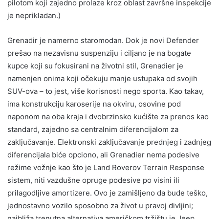
pilotom koji zajedno prolaze kroz oblast završne inspekcije
je neprikladan.)
Grenadir je namerno staromodan. Dok je novi Defender
prešao na nezavisnu suspenziju i ciljano je na bogate
kupce koji su fokusirani na životni stil, Grenadier je
namenjen onima koji očekuju manje ustupaka od svojih
SUV-ova – to jest, više korisnosti nego sporta. Kao takav,
ima konstrukciju karoserije na okviru, osovine pod
naponom na oba kraja i dvobrzinsko kućište za prenos kao
standard, zajedno sa centralnim diferencijalom za
zaključavanje. Elektronski zaključavanje prednjeg i zadnjeg
diferencijala biće opciono, ali Grenadier nema podesive
režime vožnje kao što je Land Roverov Terrain Response
sistem, niti vazdušne opruge podesive po visini ili
prilagodljive amortizere. Ovo je zamišljeno da bude teško,
jednostavno vozilo sposobno za život u pravoj divljini;
najbliža trenutna alternativa američkom tržištu je Jeep