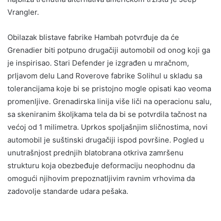
Vrangler.
Obilazak blistave fabrike Hambah potvrđuje da će
Grenadier biti potpuno drugačiji automobil od onog koji ga
je inspirisao. Stari Defender je izgrađen u mračnom,
prljavom delu Land Roverove fabrike Solihul u skladu sa
tolerancijama koje bi se pristojno mogle opisati kao veoma
promenljive. Grenadirska linija više liči na operacionu salu,
sa skeniranim školjkama tela da bi se potvrdila tačnost na
većoj od 1 milimetra. Uprkos spoljašnjim sličnostima, novi
automobil je suštinski drugačiji ispod površine. Pogled u
unutrašnjost prednjih blatobrana otkriva zamršenu
strukturu koja obezbeđuje deformaciju neophodnu da
omogući njihovim prepoznatljivim ravnim vrhovima da
zadovolje standarde udara pešaka.