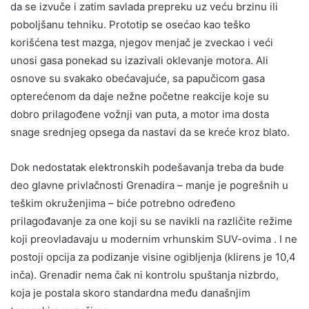
da se izvuče i zatim savlada prepreku uz veću brzinu ili
poboljšanu tehniku. Prototip se osećao kao teško
korišćena test mazga, njegov menjač je zveckao i veći
unosi gasa ponekad su izazivali oklevanje motora. Ali
osnove su svakako obećavajuće, sa papučicom gasa
opterećenom da daje nežne početne reakcije koje su
dobro prilagođene vožnji van puta, a motor ima dosta
snage srednjeg opsega da nastavi da se kreće kroz blato.
Dok nedostatak elektronskih podešavanja treba da bude
deo glavne privlačnosti Grenadira – manje je pogrešnih u
teškim okruženjima – biće potrebno određeno
prilagođavanje za one koji su se navikli na različite režime
koji preovladavaju u modernim vrhunskim SUV-ovima . I ne
postoji opcija za podizanje visine ogibljenja (klirens je 10,4
inča). Grenadir nema čak ni kontrolu spuštanja nizbrdo,
koja je postala skoro standardna među današnjim