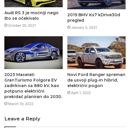
Audi RS 3 je moćniji nego
2019 BMV Ks7 kDrive30d
što se očekivalo
pregled
October 29, 2021
January 5, 2021
2023 Maserati
Novi Ford Ranger spreman
GranTurismo Folgore EV
da usvoji plug-in hibrid,
zadirkivan sa 880 kV, kao
električni pogon
potpuno električni
April 1, 2022
prekidač planiran do 2030.
March 19, 2022
Leave a Reply