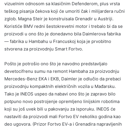
vizuelnim odnosom sa klasičnim Defenderom, plus vrsta
teškog pisanja čekova koji će umoriti čak i milijardera ručni
zglob. Magna Steir je konstruisala Grenadir u Austriji.
Koristiće BMV redni šestokrevetni motor i trebalo bi da se
proizvodi u ono što je donedavno bila Daimlerova fabrika
— fabrika u Hambahu u Francuskoj koja je prvobitno
stvorena za proizvodnju Smart Fortvo.
Pošto je potrošio ono što je navodno predstavljalo
devetocifrenu sumu na remont Hambaha za proizvodnju
Mercedes-Benz EKA i EKB, Daimler je odlučio da prebaci
proizvodnju kompaktnih električnih vozila u Mađarsku.
Tako je INEOS uspeo da nabavi ono što je zapravo bilo
potpuno novo postrojenje opremljeno linijskim robotima
koji su još uvek bili u pakovanju za isporuku. INEOS će
nastaviti da proizvodi mali Fortvo EV nekoliko godina kao
deo ugovora. (Prizor Fortvo EV-a i Grenadira napravljenih