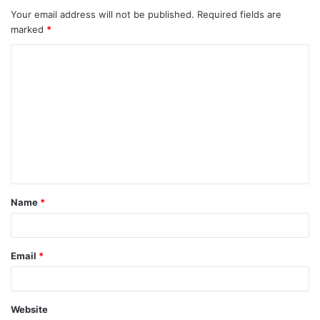
Your email address will not be published.
Required fields are
marked
*
C
o
m
m
e
n
t
Name
*
*
Email
*
Website