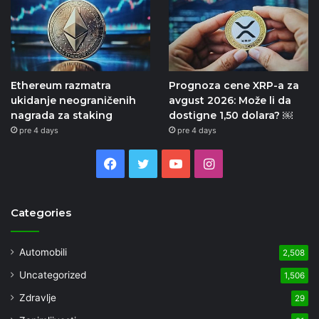
Ethereum razmatra
Prognoza cene XRP-a za
ukidanje neograničenih
avgust 2026: Može li da
nagrada za staking
dostigne 1,50 dolara? ￼
pre 4 days
pre 4 days
Facebook
Twitter
YouTube
Instagram
Categories
Automobili
2,508
Uncategorized
1,506
Zdravlje
29