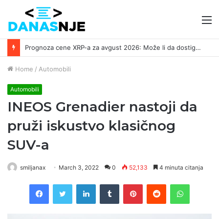
M
Prognoza cene XRP-a za avgust 2026: Može li da dostigne 1,50 dolara? ￼
Home
/
Automobili
Automobili
INEOS Grenadier nastoji da
pruži iskustvo klasičnog
SUV-a
smiljanax
March 3, 2022
0
52,133
4 minuta citanja
Facebook
Twitter
LinkedIn
Tumblr
Pinterest
Reddit
WhatsAp