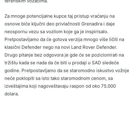
terenskim vozačima.
Za mnoge potencijalne kupce taj pristup vraćanju na
osnove biće ključni deo privlačnosti Grenadira i daje
neospornu vezu sa vozilom koje ga je inspirisalo.
Pretpostavljamo da će gotova verzija mnogo više ličiti na
klasični Defender nego na novi Land Rover Defender.
Drugo pitanje bez odgovora je gde će se pozicionirati na
tržištu kada se nada da će biti u prodaji u SAD sledeće
godine. Pretpostavljamo da se staromodno iskustvo vožnje
neće poklopiti sa isto tako staromodnom cenom, sa
izveštajima koji nagoveštavaju raspon od oko 75.000
dolara.