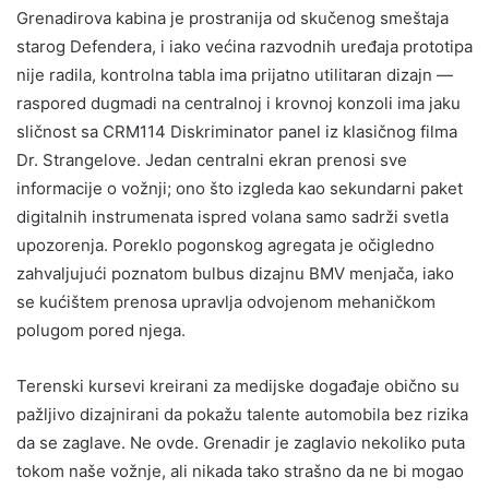
Grenadirova kabina je prostranija od skučenog smeštaja
starog Defendera, i iako većina razvodnih uređaja prototipa
nije radila, kontrolna tabla ima prijatno utilitaran dizajn —
raspored dugmadi na centralnoj i krovnoj konzoli ima jaku
sličnost sa CRM114 Diskriminator panel iz klasičnog filma
Dr. Strangelove. Jedan centralni ekran prenosi sve
informacije o vožnji; ono što izgleda kao sekundarni paket
digitalnih instrumenata ispred volana samo sadrži svetla
upozorenja. Poreklo pogonskog agregata je očigledno
zahvaljujući poznatom bulbus dizajnu BMV menjača, iako
se kućištem prenosa upravlja odvojenom mehaničkom
polugom pored njega.
Terenski kursevi kreirani za medijske događaje obično su
pažljivo dizajnirani da pokažu talente automobila bez rizika
da se zaglave. Ne ovde. Grenadir je zaglavio nekoliko puta
tokom naše vožnje, ali nikada tako strašno da ne bi mogao