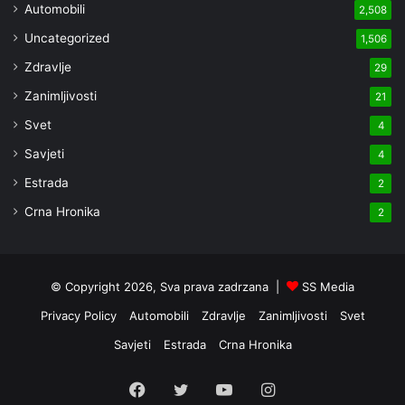
Automobili
2,508
Uncategorized
1,506
Zdravlje
29
Zanimljivosti
21
Svet
4
Savjeti
4
Estrada
2
Crna Hronika
2
© Copyright 2026, Sva prava zadrzana |
SS Media
Privacy Policy
Automobili
Zdravlje
Zanimljivosti
Svet
Savjeti
Estrada
Crna Hronika
Facebook
Twitter
YouTube
Instagram