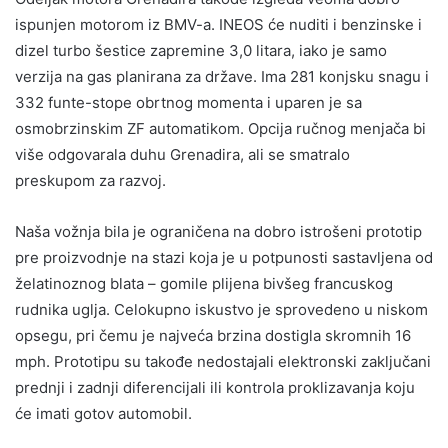
ispunjen motorom iz BMV-a. INEOS će nuditi i benzinske i
dizel turbo šestice zapremine 3,0 litara, iako je samo
verzija na gas planirana za države. Ima 281 konjsku snagu i
332 funte-stope obrtnog momenta i uparen je sa
osmobrzinskim ZF automatikom. Opcija ručnog menjača bi
više odgovarala duhu Grenadira, ali se smatralo
preskupom za razvoj.
Naša vožnja bila je ograničena na dobro istrošeni prototip
pre proizvodnje na stazi koja je u potpunosti sastavljena od
želatinoznog blata – gomile plijena bivšeg francuskog
rudnika uglja. Celokupno iskustvo je sprovedeno u niskom
opsegu, pri čemu je najveća brzina dostigla skromnih 16
mph. Prototipu su takođe nedostajali elektronski zaključani
prednji i zadnji diferencijali ili kontrola proklizavanja koju
će imati gotov automobil.