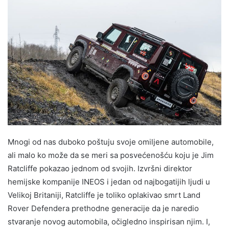
Mnogi od nas duboko poštuju svoje omiljene automobile,
ali malo ko može da se meri sa posvećenošću koju je Jim
Ratcliffe pokazao jednom od svojih. Izvršni direktor
hemijske kompanije INEOS i jedan od najbogatijih ljudi u
Velikoj Britaniji, Ratcliffe je toliko oplakivao smrt Land
Rover Defendera prethodne generacije da je naredio
stvaranje novog automobila, očigledno inspirisan njim. I,