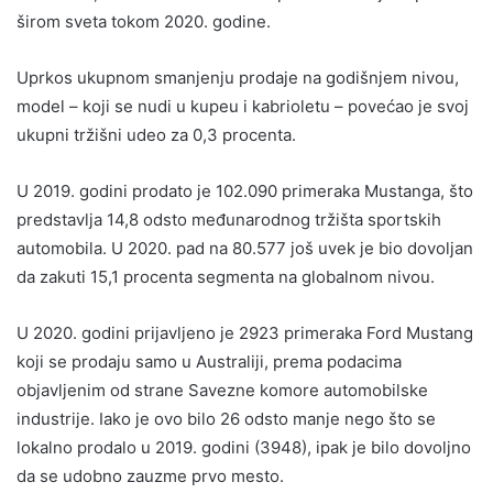
širom sveta tokom 2020. godine.
Uprkos ukupnom smanjenju prodaje na godišnjem nivou,
model – koji se nudi u kupeu i kabrioletu – povećao je svoj
ukupni tržišni udeo za 0,3 procenta.
U 2019. godini prodato je 102.090 primeraka Mustanga, što
predstavlja 14,8 odsto međunarodnog tržišta sportskih
automobila. U 2020. pad na 80.577 još uvek je bio dovoljan
da zakuti 15,1 procenta segmenta na globalnom nivou.
U 2020. godini prijavljeno je 2923 primeraka Ford Mustang
koji se prodaju samo u Australiji, prema podacima
objavljenim od strane Savezne komore automobilske
industrije. Iako je ovo bilo 26 odsto manje nego što se
lokalno prodalo u 2019. godini (3948), ipak je bilo dovoljno
da se udobno zauzme prvo mesto.