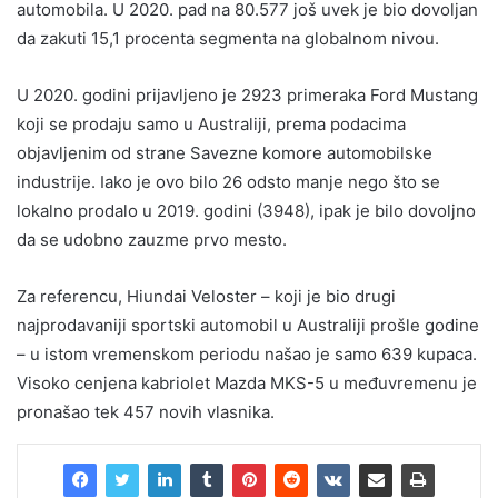
automobila. U 2020. pad na 80.577 još uvek je bio dovoljan
da zakuti 15,1 procenta segmenta na globalnom nivou.
U 2020. godini prijavljeno je 2923 primeraka Ford Mustang
koji se prodaju samo u Australiji, prema podacima
objavljenim od strane Savezne komore automobilske
industrije. Iako je ovo bilo 26 odsto manje nego što se
lokalno prodalo u 2019. godini (3948), ipak je bilo dovoljno
da se udobno zauzme prvo mesto.
Za referencu, Hiundai Veloster – koji je bio drugi
najprodavaniji sportski automobil u Australiji prošle godine
– u istom vremenskom periodu našao je samo 639 kupaca.
Visoko cenjena kabriolet Mazda MKS-5 u međuvremenu je
pronašao tek 457 novih vlasnika.