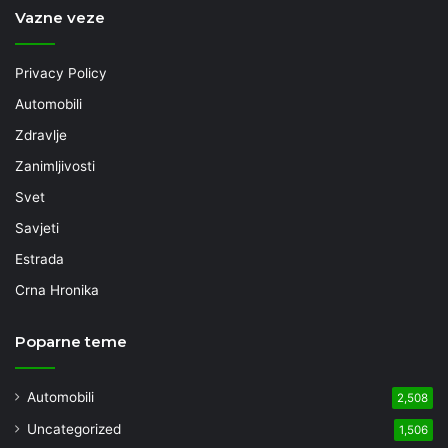
Vazne veze
Privacy Policy
Automobili
Zdravlje
Zanimljivosti
Svet
Savjeti
Estrada
Crna Hronika
Poparne teme
Automobili
2,508
Uncategorized
1,506