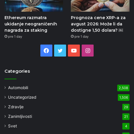
Ethereum razmatra
Prognoza cene XRP-a za
ukidanje neograničenih
avgust 2026: Može li da
nagrada za staking
dostigne 1,50 dolara? ￼
pre 1 day
pre 1 day
Facebook
Twitter
YouTube
Instagram
Categories
Automobili
2,508
Uncategorized
1,506
Zdravlje
29
Zanimljivosti
21
Svet
4