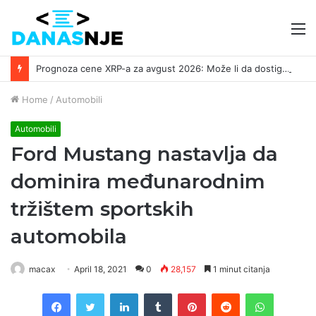
M
Prognoza cene XRP-a za avgust 2026: Može li da dostigne 1,50 dolara? ￼
Home
/
Automobili
Automobili
Ford Mustang nastavlja da
dominira međunarodnim
tržištem sportskih
automobila
macax
April 18, 2021
0
28,157
1 minut citanja
Facebook
Twitter
LinkedIn
Tumblr
Pinterest
Reddit
WhatsAp