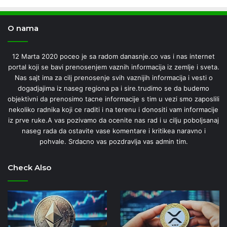
O nama
12 Marta 2020 poceo je sa radom danasnje.co vas i nas internet
portal koji se bavi prenosenjem vaznih informacija iz zemlje i sveta.
Nas sajt ima za cilj prenosenje svih vaznijih informacija i vesti o
dogadjajima iz naseg regiona pa i sire.trudimo se da budemo
objektivni da prenosimo tacne informacije s tim u vezi smo zaposlili
nekoliko radnika koji ce raditi i na terenu i donositi vam informacije
iz prve ruke.A vas pozivamo da ocenite nas rad i u cilju poboljsanaj
naseg rada da ostavite vase komentare i kritikea naravno i
pohvale. Srdacno vas pozdravlja vas admin tim.
Check Also