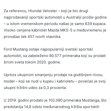
Za referencu, Hiundai Veloster – koji je bio drugi
najprodavaniji sportski automobil u Australiji prošle godine
– u istom vremenskom periodu našao je samo 639 kupaca.
Visoko cenjena kabriolet Mazda MKS-5 u međuvremenu je
pronašao tek 457 novih vlasnika.
Ford Mustang ostaje najpopularniji svetski sportski
automobil, sa zabeleženo 80.577 primeraka koji su prodati
širom sveta tokom 2020. godine.
Uprkos ukupnom smanjenju prodaje na godišnjem nivou,
model – koji se nudi u kupeu i kabrioletu – povećao je svoj
ukupni tržišni udeo za 0,3 procenta.
U 2019. godini prodato je 102.090 primeraka Mustanga, što
predstavlja 14,8 odsto međunarodnog tržišta sportskih