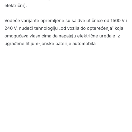
električni).
Vodeće varijante opremljene su sa dve utičnice od 1500 V i
240 V, nudeći tehnologiju „od vozila do opterećenja“ koja
omogućava vlasnicima da napajaju električne uređaje iz
ugrađene litijum-jonske baterije automobila.