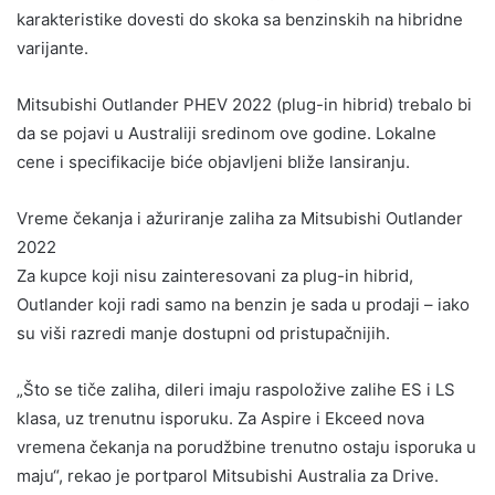
karakteristike dovesti do skoka sa benzinskih na hibridne
varijante.
Mitsubishi Outlander PHEV 2022 (plug-in hibrid) trebalo bi
da se pojavi u Australiji sredinom ove godine. Lokalne
cene i specifikacije biće objavljeni bliže lansiranju.
Vreme čekanja i ažuriranje zaliha za Mitsubishi Outlander
2022
Za kupce koji nisu zainteresovani za plug-in hibrid,
Outlander koji radi samo na benzin je sada u prodaji – iako
su viši razredi manje dostupni od pristupačnijih.
„Što se tiče zaliha, dileri imaju raspoložive zalihe ES i LS
klasa, uz trenutnu isporuku. Za Aspire i Ekceed nova
vremena čekanja na porudžbine trenutno ostaju isporuka u
maju“, rekao je portparol Mitsubishi Australia za Drive.