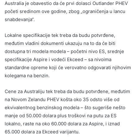
Australia je obavestio da će prvi dolasci Outlander PHEV
početi sredinom ove godine, zbog „ograničenja u lancu
snabdevanja“.
Lokalne specifikacije tek treba da budu potvrđene,
međutim vladini dokumenti ukazuju na to da će biti
dostupna tri modela modela – početni nivo ES, srednje
specifikacije Aspire i vodeći Ekceed – sa nivoima
standardne opreme koji će verovatno odgovarati njihovim
kolegama na benzin.
Cene za Australiju tek treba da budu potvrđene, međutim
na Novom Zelandu PHEV košta oko 35 odsto više od
ekvivalentnog benzinskog modela – što sugeriše nešto
manje od 50.000 dolara plus troškovi na putu za ES
lokalno, raste na oko 60.000 dolara za Aspire, i iznad
65.000 dolara za Ekceed varijantu.