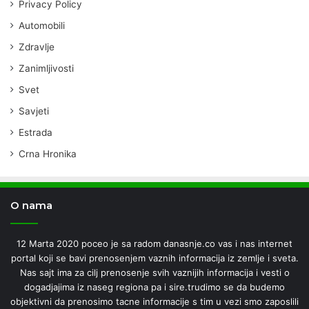
Privacy Policy
Automobili
Zdravlje
Zanimljivosti
Svet
Savjeti
Estrada
Crna Hronika
O nama
12 Marta 2020 poceo je sa radom danasnje.co vas i nas internet
portal koji se bavi prenosenjem vaznih informacija iz zemlje i sveta.
Nas sajt ima za cilj prenosenje svih vaznijih informacija i vesti o
dogadjajima iz naseg regiona pa i sire.trudimo se da budemo
objektivni da prenosimo tacne informacije s tim u vezi smo zaposlili