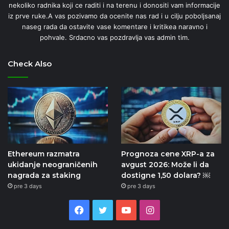
nekoliko radnika koji ce raditi i na terenu i donositi vam informacije
iz prve ruke.A vas pozivamo da ocenite nas rad i u cilju poboljsanaj
naseg rada da ostavite vase komentare i kritikea naravno i
pohvale. Srdacno vas pozdravlja vas admin tim.
Check Also
Ethereum razmatra
Prognoza cene XRP-a za
ukidanje neograničenih
avgust 2026: Može li da
nagrada za staking
dostigne 1,50 dolara? ￼
pre 3 days
pre 3 days
Facebook
Twitter
YouTube
Instagram