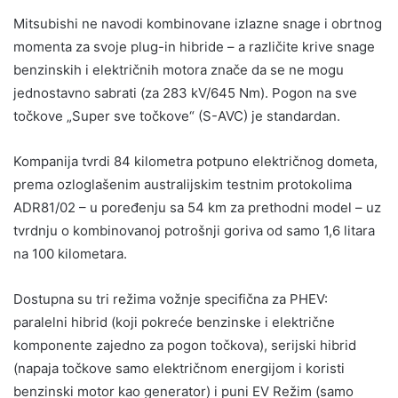
Mitsubishi ne navodi kombinovane izlazne snage i obrtnog
momenta za svoje plug-in hibride – a različite krive snage
benzinskih i električnih motora znače da se ne mogu
jednostavno sabrati (za 283 kV/645 Nm). Pogon na sve
točkove „Super sve točkove“ (S-AVC) je standardan.
Kompanija tvrdi 84 kilometra potpuno električnog dometa,
prema ozloglašenim australijskim testnim protokolima
ADR81/02 – u poređenju sa 54 km za prethodni model – uz
tvrdnju o kombinovanoj potrošnji goriva od samo 1,6 litara
na 100 kilometara.
Dostupna su tri režima vožnje specifična za PHEV:
paralelni hibrid (koji pokreće benzinske i električne
komponente zajedno za pogon točkova), serijski hibrid
(napaja točkove samo električnom energijom i koristi
benzinski motor kao generator) i puni EV Režim (samo