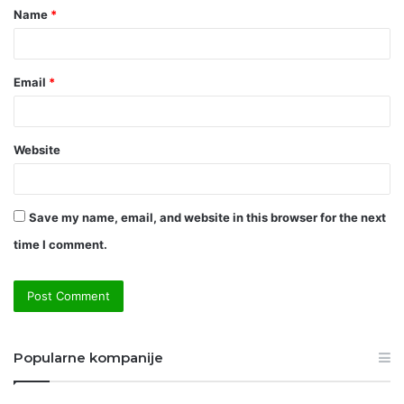
Name
*
*
Email
*
Website
Save my name, email, and website in this browser for the next
time I comment.
Popularne kompanije