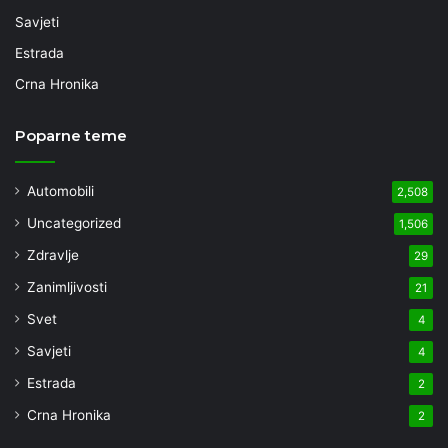
Savjeti
Estrada
Crna Hronika
Poparne teme
Automobili
2,508
Uncategorized
1,506
Zdravlje
29
Zanimljivosti
21
Svet
4
Savjeti
4
Estrada
2
Crna Hronika
2