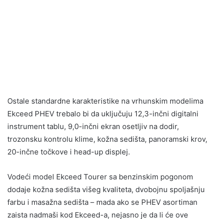
Ostale standardne karakteristike na vrhunskim modelima
Ekceed PHEV trebalo bi da uključuju 12,3-inčni digitalni
instrument tablu, 9,0-inčni ekran osetljiv na dodir,
trozonsku kontrolu klime, kožna sedišta, panoramski krov,
20-inčne točkove i head-up displej.
Vodeći model Ekceed Tourer sa benzinskim pogonom
dodaje kožna sedišta višeg kvaliteta, dvobojnu spoljašnju
farbu i masažna sedišta – mada ako se PHEV asortiman
zaista nadmaši kod Ekceed-a, nejasno je da li će ove