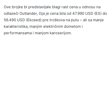
Ove brojke bi predstavljale blagi rast cena u odnosu na
odlazeći Outlander, čija je cena bila od 47.990 USD (ES) do
56.490 USD (Ekceed) pre troškova na putu – ali sa manje
karakteristika, manjim električnim dometom i
performansama i manjom karoserijom.