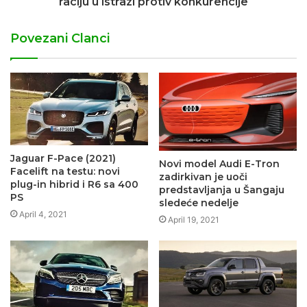
raciju u istrazi protiv konkurencije
Povezani Clanci
Jaguar F-Pace (2021)
Novi model Audi E-Tron
Facelift na testu: novi
zadirkivan je uoči
plug-in hibrid i R6 sa 400
predstavljanja u Šangaju
PS
sledeće nedelje
April 4, 2021
April 19, 2021