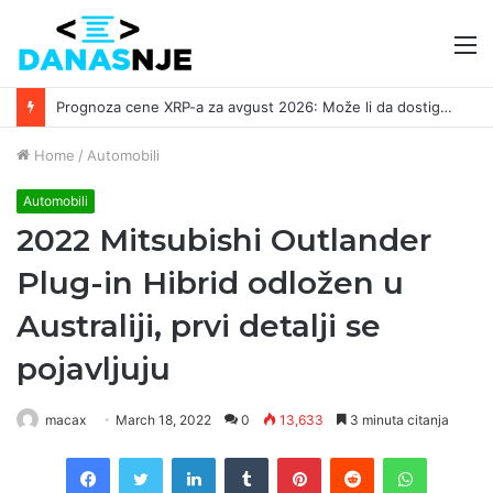
M
Prognoza cene XRP-a za avgust 2026: Može li da dostigne 1,50 dolara? ￼
Home
/
Automobili
Automobili
2022 Mitsubishi Outlander
Plug-in Hibrid odložen u
Australiji, prvi detalji se
pojavljuju
macax
March 18, 2022
0
13,633
3 minuta citanja
Facebook
Twitter
LinkedIn
Tumblr
Pinterest
Reddit
WhatsAp