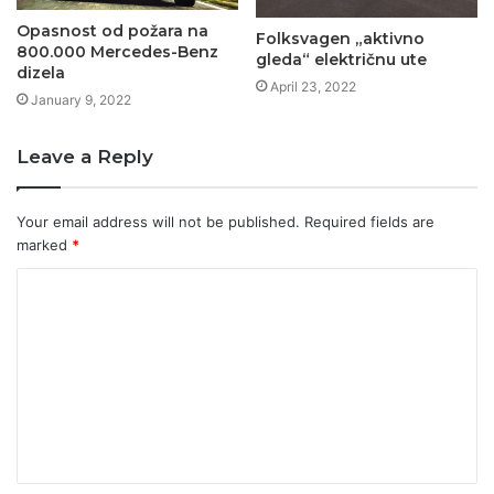
Opasnost od požara na
Folksvagen „aktivno
800.000 Mercedes-Benz
gleda“ električnu ute
dizela
April 23, 2022
January 9, 2022
Leave a Reply
Your email address will not be published.
Required fields are
marked
*
C
o
m
m
e
n
t