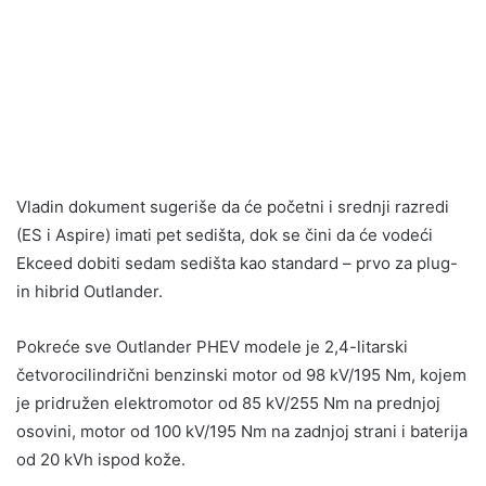
Vladin dokument sugeriše da će početni i srednji razredi
(ES i Aspire) imati pet sedišta, dok se čini da će vodeći
Ekceed dobiti sedam sedišta kao standard – prvo za plug-
in hibrid Outlander.
Pokreće sve Outlander PHEV modele je 2,4-litarski
četvorocilindrični benzinski motor od 98 kV/195 Nm, kojem
je pridružen elektromotor od 85 kV/255 Nm na prednjoj
osovini, motor od 100 kV/195 Nm na zadnjoj strani i baterija
od 20 kVh ispod kože.