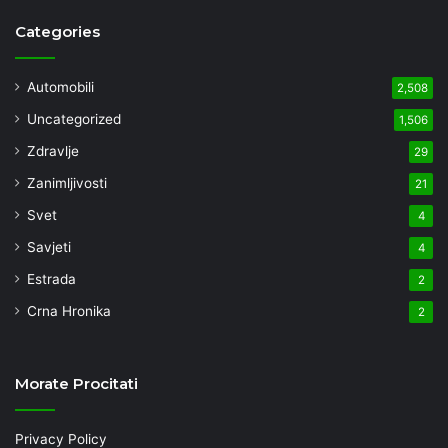
Categories
Automobili
2,508
Uncategorized
1,506
Zdravlje
29
Zanimljivosti
21
Svet
4
Savjeti
4
Estrada
2
Crna Hronika
2
Morate Procitati
Privacy Policy