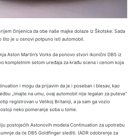
ijem činjenica da obe naše majke dolaze iz Škotske. Sada
o što je u osnovi potpuno isti automobil.
ja Aston Martin’s Vorks da ponovo stvori ikonični DB5 iz
vo kompletnim setom uređaja za krađu scena i cenom koja
nuation i mogu da prijavim da je i poseban i blesav, kao
dredbu „imajte na umu, ovaj automobil nije legalan za puteve“
tip registrovan u Velikoj Britaniji, a ja sam ga vozio
postoji neko pomeranje soba u tome.
aciju postojećih Astonovih modela Continuation za upotrebu
umnje da će DB5 Goldfinger slediti. (ADR odobrenje za