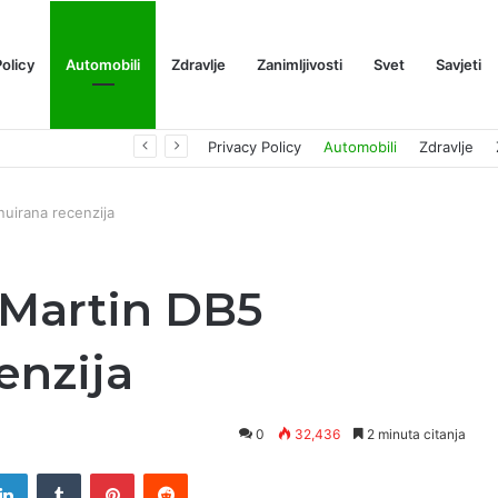
Policy
Automobili
Zdravlje
Zanimljivosti
Svet
Savjeti
Južna Koreja traži pomoć Interpola zbog XRP prevare vredne 8,5 miliona dolara ￼
Privacy Policy
Automobili
Zdravlje
uirana recenzija
 Martin DB5
enzija
0
32,436
2 minuta citanja
tter
LinkedIn
Tumblr
Pinterest
Reddit