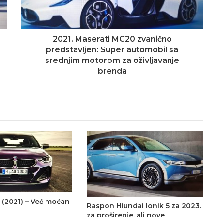
2021. Maserati MC20 zvanično
predstavljen: Super automobil sa
srednjim motorom za oživljavanje
brenda
 (2021) – Već moćan
Raspon Hiundai Ionik 5 za 2023.
za proširenje, ali nove