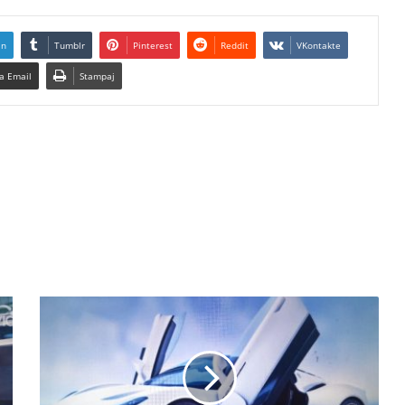
In
Tumblr
Pinterest
Reddit
VKontakte
a Email
Stampaj