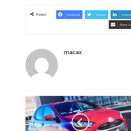
Podeli
Facebook
Twitter
Linked
Share vi
macax