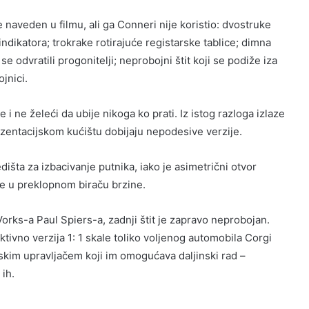
je naveden u filmu, ali ga Conneri nije koristio: dvostruke
indikatora; trokrake rotirajuće registarske tablice; dimna
e odvratili progonitelji; neprobojni štit koji se podiže iza
jnici.
 i ne želeći da ubije nikoga ko prati. Iz istog razloga izlaze
ezentacijskom kućištu dobijaju nepodesive verzije.
dišta za izbacivanje putnika, iako je asimetrični otvor
me u preklopnom biraču brzine.
orks-a Paul Spiers-a, zadnji štit je zapravo neprobojan.
tivno verzija 1: 1 skale toliko voljenog automobila Corgi
skim upravljačem koji im omogućava daljinski rad –
 ih.