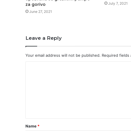
July 7, 2021
za gorivo
June 27, 2021
Leave a Reply
Your email address will not be published.
Required fields
C
o
m
m
e
n
t
Name
*
*