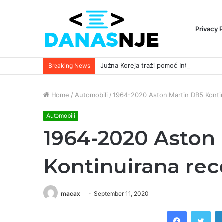
Privacy 
Breaking News
Home
/
Automobili
/
1964-2020 Aston Martin DB5 Kontin
Automobili
1964-2020 Aston
Kontinuirana rec
macax
September 11, 2020
Facebook
Twi