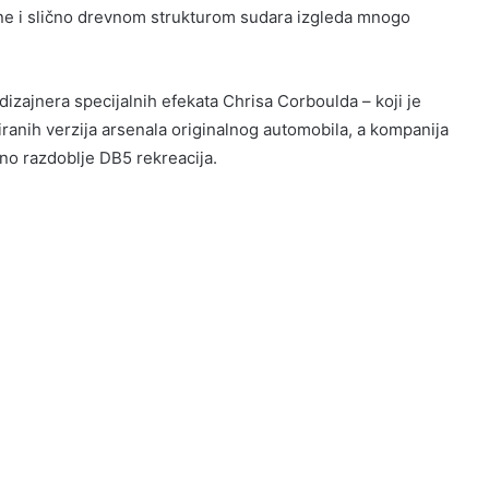
ine i slično drevnom strukturom sudara izgleda mnogo
zajnera specijalnih efekata Chrisa Corboulda – koji je
iranih verzija arsenala originalnog automobila, a kompanija
ačno razdoblje DB5 rekreacija.