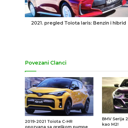
2021. pregled Toiota Iaris: Benzin i hibrid
Povezani Clanci
BMV Serija 2
2019-2021 Toiota C-HR
kao M2!
opozvana sa greškom pumpe