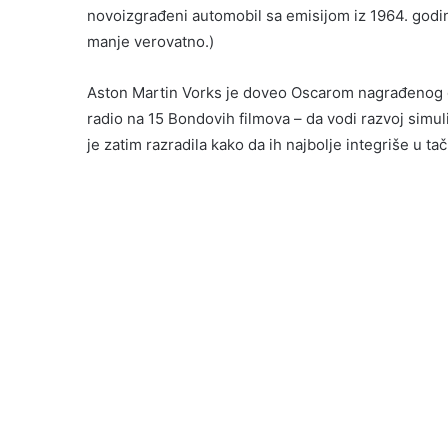
novoizgrađeni automobil sa emisijom iz 1964. god
manje verovatno.)
Aston Martin Vorks je doveo Oscarom nagrađenog di
radio na 15 Bondovih filmova – da vodi razvoj simul
je zatim razradila kako da ih najbolje integriše u t