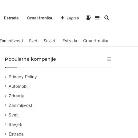
Log
Sidebar
Pretraga
Estrada
Crna Hronika
Zaprati
Zanimljivosti
Svet
Savjeti
Estrada
Crna Hronika
In
za
Popularne kompanije
Privacy Policy
Automobili
Zdravlje
Zanimljivosti
Svet
Savjeti
Estrada