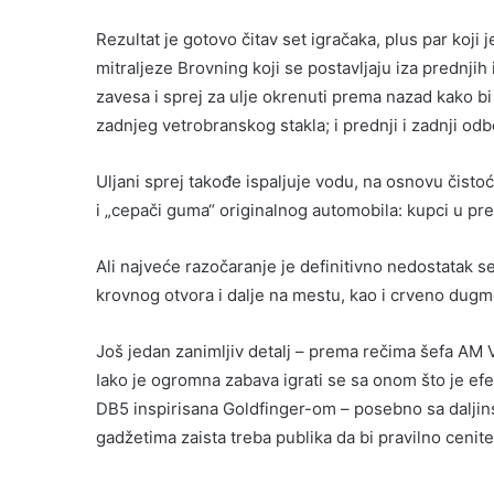
Rezultat je gotovo čitav set igračaka, plus par koji 
mitraljeze Brovning koji se postavljaju iza prednjih 
zavesa i sprej za ulje okrenuti prema nazad kako bi s
zadnjeg vetrobranskog stakla; i prednji i zadnji odbo
Uljani sprej takođe ispaljuje vodu, na osnovu čistoće
i „cepači guma“ originalnog automobila: kupci u pr
Ali najveće razočaranje je definitivno nedostatak se
krovnog otvora i dalje na mestu, kao i crveno dug
Još jedan zanimljiv detalj – prema rečima šefa AM V
Iako je ogromna zabava igrati se sa onom što je efek
DB5 inspirisana Goldfinger-om – posebno sa daljin
gadžetima zaista treba publika da bi pravilno cenite