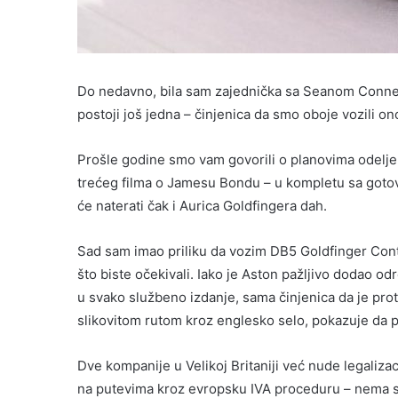
Do nedavno, bila sam zajednička sa Seanom Conner
postoji još jedna – činjenica da smo oboje vozili on
Prošle godine smo vam govorili o planovima odeljen
trećeg filma o Jamesu Bondu – u kompletu sa goto
će naterati čak i Aurica Goldfingera dah.
Sad sam imao priliku da vozim DB5 Goldfinger Conti
što biste očekivali. Iako je Aston pažljivo dodao o
u svako službeno izdanje, sama činjenica da je proto
slikovitom rutom kroz englesko selo, pokazuje da 
Dve kompanije u Velikoj Britaniji već nude legaliz
na putevima kroz evropsku IVA proceduru – nema s