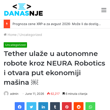
M
Prognoza cene XRP-a za avgust 2026: Može li da dostigne 1,50 dolara? ￼
Home
/
Uncategorized
Uncategorized
Tether ulaže u autonomne
robote kroz NEURA Robotics
i otvara put ekonomiji
mašina ￼
admin
June 11, 2026
62,217
6 minuta citanja
Facebook
Twitter
LinkedIn
Tumblr
Pinterest
Reddit
WhatsAp