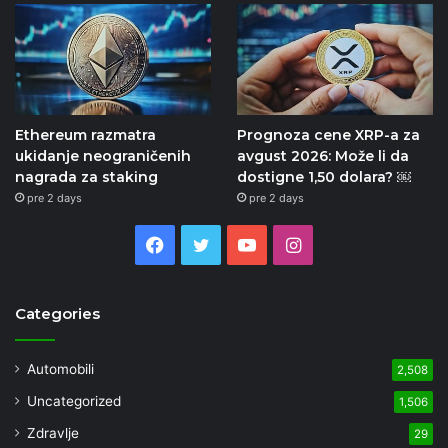
Ethereum razmatra
Prognoza cene XRP-a za
ukidanje neograničenih
avgust 2026: Može li da
nagrada za staking
dostigne 1,50 dolara? ￼
pre 2 days
pre 2 days
Facebook
Twitter
YouTube
Instagram
Categories
Automobili
2,508
Uncategorized
1,506
Zdravlje
29