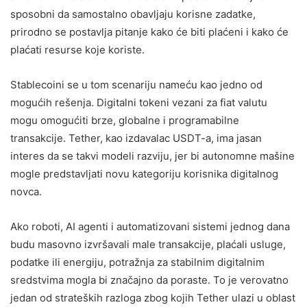
sposobni da samostalno obavljaju korisne zadatke,
prirodno se postavlja pitanje kako će biti plaćeni i kako će
plaćati resurse koje koriste.
Stablecoini se u tom scenariju nameću kao jedno od
mogućih rešenja. Digitalni tokeni vezani za fiat valutu
mogu omogućiti brze, globalne i programabilne
transakcije. Tether, kao izdavalac USDT-a, ima jasan
interes da se takvi modeli razviju, jer bi autonomne mašine
mogle predstavljati novu kategoriju korisnika digitalnog
novca.
Ako roboti, AI agenti i automatizovani sistemi jednog dana
budu masovno izvršavali male transakcije, plaćali usluge,
podatke ili energiju, potražnja za stabilnim digitalnim
sredstvima mogla bi značajno da poraste. To je verovatno
jedan od strateških razloga zbog kojih Tether ulazi u oblast