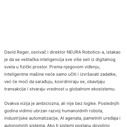
David Reger, osnivač i direktor NEURA Robotics-a, istakao
je da se veštačka inteligencija sve više seli iz digitalnog
sveta u fizički prostor. Prema njegovom viđenju,
inteligentne mašine neće samo učiti i izvršavati zadatke,
već će moći da sarađuju, koordiniraju se, obavljaju
transakcije i stvaraju vrednost u globalnom ekosistemu.
Ovakva vizija je ambiciozna, ali nije bez logike. Poslednjih
godina vidimo ubrzan razvoj humanoidnih robota,
industrijske automatizacije, AI agenata, pametnih uređaja i
autonomnih sistema. Ako ti sistemi postanu dovoljno