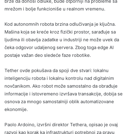
brže da donosi odluke, bude otporniji na probleme sa
mrežom i bolje funkcioniše u realnom vremenu.
Kod autonomnih robota brzina odlučivanja je ključna.
Mašina koja se kreće kroz fizički prostor, sarađuje sa
ljudima ili obavlja zadatke u industriji ne može uvek da
čeka odgovor udaljenog servera. Zbog toga edge AI
postaje važan deo sledeće faze robotike.
Tether ovde pokušava da spoji dve stvari: lokalnu
inteligenciju robota i lokalnu kontrolu nad digitalnim
novčanikom. Ako robot može samostalno da obrađuje
informacije i istovremeno izvršava transakcije, dobija se
osnova za mnogo samostalniji oblik automatizovane
ekonomije.
Paolo Ardoino, izvršni direktor Tethera, opisao je ovaj
razvoj kao korak ka infrastrukturi potrebnoj za pravu