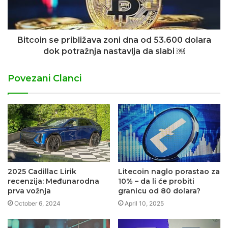
Bitcoin se približava zoni dna od 53.600 dolara
dok potražnja nastavlja da slabi ￼
Povezani Clanci
2025 Cadillac Lirik
Litecoin naglo porastao za
recenzija: Međunarodna
10% – da li će probiti
prva vožnja
granicu od 80 dolara?
October 6, 2024
April 10, 2025