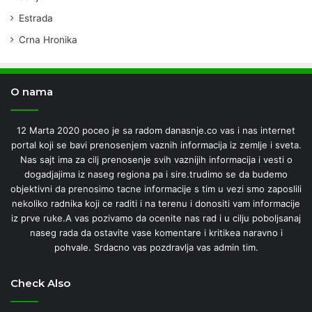
Estrada
Crna Hronika
O nama
12 Marta 2020 poceo je sa radom danasnje.co vas i nas internet
portal koji se bavi prenosenjem vaznih informacija iz zemlje i sveta.
Nas sajt ima za cilj prenosenje svih vaznijih informacija i vesti o
dogadjajima iz naseg regiona pa i sire.trudimo se da budemo
objektivni da prenosimo tacne informacije s tim u vezi smo zaposlili
nekoliko radnika koji ce raditi i na terenu i donositi vam informacije
iz prve ruke.A vas pozivamo da ocenite nas rad i u cilju poboljsanaj
naseg rada da ostavite vase komentare i kritikea naravno i
pohvale. Srdacno vas pozdravlja vas admin tim.
Check Also