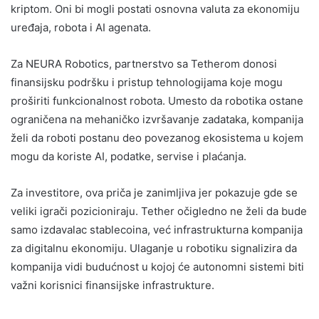
kriptom. Oni bi mogli postati osnovna valuta za ekonomiju
uređaja, robota i AI agenata.
Za NEURA Robotics, partnerstvo sa Tetherom donosi
finansijsku podršku i pristup tehnologijama koje mogu
proširiti funkcionalnost robota. Umesto da robotika ostane
ograničena na mehaničko izvršavanje zadataka, kompanija
želi da roboti postanu deo povezanog ekosistema u kojem
mogu da koriste AI, podatke, servise i plaćanja.
Za investitore, ova priča je zanimljiva jer pokazuje gde se
veliki igrači pozicioniraju. Tether očigledno ne želi da bude
samo izdavalac stablecoina, već infrastrukturna kompanija
za digitalnu ekonomiju. Ulaganje u robotiku signalizira da
kompanija vidi budućnost u kojoj će autonomni sistemi biti
važni korisnici finansijske infrastrukture.