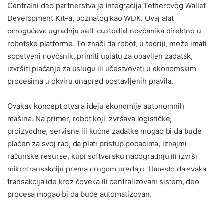
Centralni deo partnerstva je integracija Tetherovog Wallet
Development Kit-a, poznatog kao WDK. Ovaj alat
omogućava ugradnju self-custodial novčanika direktno u
robotske platforme. To znači da robot, u teoriji, može imati
sopstveni novčanik, primiti uplatu za obavljen zadatak,
izvršiti plaćanje za uslugu ili učestvovati u ekonomskim
procesima u okviru unapred postavljenih pravila.
Ovakav koncept otvara ideju ekonomije autonomnih
mašina. Na primer, robot koji izvršava logističke,
proizvodne, servisne ili kućne zadatke mogao bi da bude
plaćen za svoj rad, da plati pristup podacima, iznajmi
računske resurse, kupi softversku nadogradnju ili izvrši
mikrotransakciju prema drugom uređaju. Umesto da svaka
transakcija ide kroz čoveka ili centralizovani sistem, deo
procesa mogao bi da bude automatizovan.