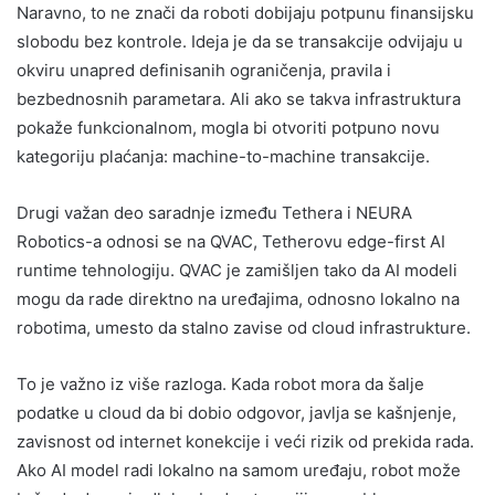
Naravno, to ne znači da roboti dobijaju potpunu finansijsku
slobodu bez kontrole. Ideja je da se transakcije odvijaju u
okviru unapred definisanih ograničenja, pravila i
bezbednosnih parametara. Ali ako se takva infrastruktura
pokaže funkcionalnom, mogla bi otvoriti potpuno novu
kategoriju plaćanja: machine-to-machine transakcije.
Drugi važan deo saradnje između Tethera i NEURA
Robotics-a odnosi se na QVAC, Tetherovu edge-first AI
runtime tehnologiju. QVAC je zamišljen tako da AI modeli
mogu da rade direktno na uređajima, odnosno lokalno na
robotima, umesto da stalno zavise od cloud infrastrukture.
To je važno iz više razloga. Kada robot mora da šalje
podatke u cloud da bi dobio odgovor, javlja se kašnjenje,
zavisnost od internet konekcije i veći rizik od prekida rada.
Ako AI model radi lokalno na samom uređaju, robot može