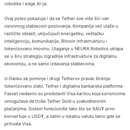
robotike i edge AI-ja.
Ovaj potez pokazuje i da se Tether sve više širi van
osnovnog stablecoin poslovanja. Kompanija već ulaže u
različite oblasti, uključujući energetiku, veštačku
inteligenciju, komunikacije, Bitcoin infrastrukturu i
tokenizovanu imovinu. Ulaganje u NEURA Robotics uklapa
se u širu strategiju izgradnje infrastrukture za digitalnu
ekonomiju, a ne samo izdavanja stablecoina.
U članku se pominje i drugi Tetherov pravac širenja:
tokenizovano zlato. Tether i digitalna bankarska platforma
Fasset nedavno su predstavili Visa karticu koja korisnicima
omogućava da troše Tether Gold u svakodnevnim
plaćanjima. Sistem funkcioniše tako što se XAU₮ prvo
konvertuje u USD₮, a zatim u lokalnu valutu tamo gde se
prihvata Visa.