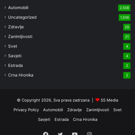
Automobili
2,508
Uncategorized
1,506
Zdravlje
29
Zanimljivosti
21
Svet
4
Savjeti
4
Estrada
2
Crna Hronika
2
© Copyright 2026, Sva prava zadrzana |
SS Media
Privacy Policy
Automobili
Zdravlje
Zanimljivosti
Svet
Savjeti
Estrada
Crna Hronika
Facebook
Twitter
YouTube
Instagram