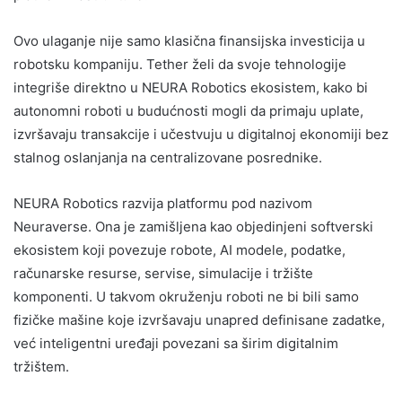
Ovo ulaganje nije samo klasična finansijska investicija u
robotsku kompaniju. Tether želi da svoje tehnologije
integriše direktno u NEURA Robotics ekosistem, kako bi
autonomni roboti u budućnosti mogli da primaju uplate,
izvršavaju transakcije i učestvuju u digitalnoj ekonomiji bez
stalnog oslanjanja na centralizovane posrednike.
NEURA Robotics razvija platformu pod nazivom
Neuraverse. Ona je zamišljena kao objedinjeni softverski
ekosistem koji povezuje robote, AI modele, podatke,
računarske resurse, servise, simulacije i tržište
komponenti. U takvom okruženju roboti ne bi bili samo
fizičke mašine koje izvršavaju unapred definisane zadatke,
već inteligentni uređaji povezani sa širim digitalnim
tržištem.