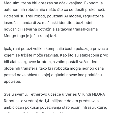
Međutim, treba biti oprezan sa očekivanjima. Ekonomija
autonomnih robota nije nešto što će se desiti preko noći.
Potrebni su zreli roboti, pouzdani AI modeli, regulatorna
jasnoća, standardi za mašinski identitet, bezbedni
novčanici i stvarna potražnja za takvim transakcijama.
Mnogo toga je još u ranoj fazi.
Ipak, rani potezi velikih kompanija često pokazuju pravac u
kojem se tržište može razvijati. Kao što su stablecoini prvo
bili alat za trgovce kriptom, a zatim postali važan deo
globalnih transfera, tako bi i robotika mogla jednog dana
postati nova oblast u kojoj digitalni novac ima praktičnu
upotrebu.
Sve u svemu, Tetherovo učešće u Series C rundi NEURA
Robotics-a vrednoj do 1,4 milijarde dolara predstavlja
ambiciozan pokušaj povezivanja stablecoin infrastrukture,