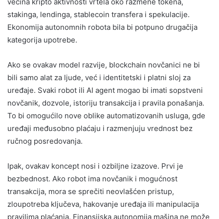
većina kripto aktivnosti vrtela oko razmene tokena,
stakinga, lendinga, stablecoin transfera i spekulacije.
Ekonomija autonomnih robota bila bi potpuno drugačija
kategorija upotrebe.
Ako se ovakav model razvije, blockchain novčanici ne bi
bili samo alat za ljude, već i identitetski i platni sloj za
uređaje. Svaki robot ili AI agent mogao bi imati sopstveni
novčanik, dozvole, istoriju transakcija i pravila ponašanja.
To bi omogućilo nove oblike automatizovanih usluga, gde
uređaji međusobno plaćaju i razmenjuju vrednost bez
ručnog posredovanja.
Ipak, ovakav koncept nosi i ozbiljne izazove. Prvi je
bezbednost. Ako robot ima novčanik i mogućnost
transakcija, mora se sprečiti neovlašćen pristup,
zloupotreba ključeva, hakovanje uređaja ili manipulacija
pravilima plaćanja. Finansijska autonomija mašina ne može