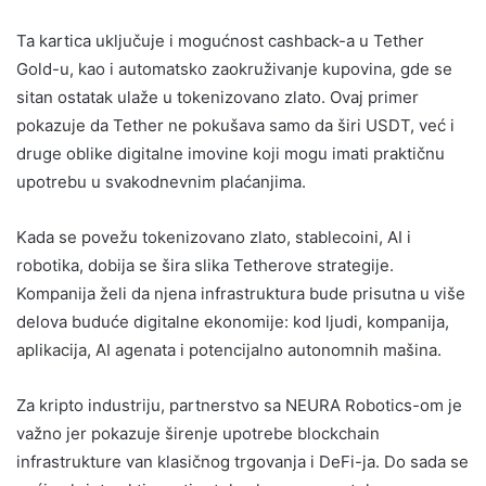
Ta kartica uključuje i mogućnost cashback-a u Tether
Gold-u, kao i automatsko zaokruživanje kupovina, gde se
sitan ostatak ulaže u tokenizovano zlato. Ovaj primer
pokazuje da Tether ne pokušava samo da širi USDT, već i
druge oblike digitalne imovine koji mogu imati praktičnu
upotrebu u svakodnevnim plaćanjima.
Kada se povežu tokenizovano zlato, stablecoini, AI i
robotika, dobija se šira slika Tetherove strategije.
Kompanija želi da njena infrastruktura bude prisutna u više
delova buduće digitalne ekonomije: kod ljudi, kompanija,
aplikacija, AI agenata i potencijalno autonomnih mašina.
Za kripto industriju, partnerstvo sa NEURA Robotics-om je
važno jer pokazuje širenje upotrebe blockchain
infrastrukture van klasičnog trgovanja i DeFi-ja. Do sada se