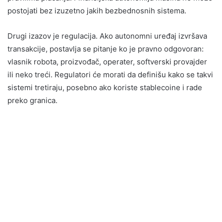
postojati bez izuzetno jakih bezbednosnih sistema.
Drugi izazov je regulacija. Ako autonomni uređaj izvršava
transakcije, postavlja se pitanje ko je pravno odgovoran:
vlasnik robota, proizvođač, operater, softverski provajder
ili neko treći. Regulatori će morati da definišu kako se takvi
sistemi tretiraju, posebno ako koriste stablecoine i rade
preko granica.