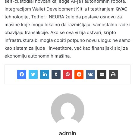
self-custodial novčanika, edge AI-ja i autonomnih robota.
Integracijom Wallet Development Kit-a i testiranjem QVAC
tehnologije, Tether i NEURA žele da postave osnovu za
mašine koje mogu lokalno da razmišljaju, samostalno rade i
obavljaju transakcije. Ako se ova vizija ostvari, kripto
infrastruktura bi mogla dobiti potpuno novu ulogu: ne samo
kao sistem za ljude i investitore, već kao finansijski sloj za
ekonomiju autonomnih mašina.
admin