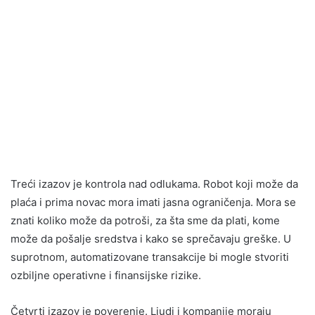
Treći izazov je kontrola nad odlukama. Robot koji može da
plaća i prima novac mora imati jasna ograničenja. Mora se
znati koliko može da potroši, za šta sme da plati, kome
može da pošalje sredstva i kako se sprečavaju greške. U
suprotnom, automatizovane transakcije bi mogle stvoriti
ozbiljne operativne i finansijske rizike.
Četvrti izazov je poverenje. Ljudi i kompanije moraju