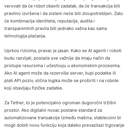
verovati da će robot obaviti zadatak, da će transakcija biti
pravilno izvršena i da sistem neće biti zloupotrebljen. Zato
će kombinacija identiteta, reputacije, audita i
transparentnih pravila biti jednako važna kao sama
tehnologija plaćanja.
Uprkos rizicima, pravac je jasan. Kako se AI agenti i roboti
budu razvijali, postaće sve važnije da imaju način da
pristupe resursima i učestvuju u ekonomskim procesima.
Ako AI agent može da rezerviše server, kupi podatke ili
plati API poziv, slična logika može se proširiti i na robote
koji obavljaju fizičke zadatke.
Za Tether, to je potencijalno ogroman dugoročni tržišni
prostor. Ako digitalni novac postane standard za
automatizovane transakcije između mašina, stablecoini bi
mogli dobiti novu funkciju koja daleko prevazilazi trgovanje