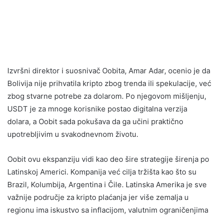
Izvršni direktor i suosnivač Oobita, Amar Adar, ocenio je da
Bolivija nije prihvatila kripto zbog trenda ili spekulacije, već
zbog stvarne potrebe za dolarom. Po njegovom mišljenju,
USDT je za mnoge korisnike postao digitalna verzija
dolara, a Oobit sada pokušava da ga učini praktično
upotrebljivim u svakodnevnom životu.
Oobit ovu ekspanziju vidi kao deo šire strategije širenja po
Latinskoj Americi. Kompanija već cilja tržišta kao što su
Brazil, Kolumbija, Argentina i Čile. Latinska Amerika je sve
važnije područje za kripto plaćanja jer više zemalja u
regionu ima iskustvo sa inflacijom, valutnim ograničenjima