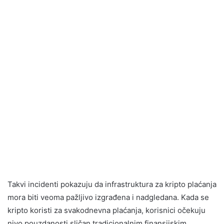
Takvi incidenti pokazuju da infrastruktura za kripto plaćanja
mora biti veoma pažljivo izgrađena i nadgledana. Kada se
kripto koristi za svakodnevna plaćanja, korisnici očekuju
nivo pouzdanosti sličan tradicionalnim finansijskim