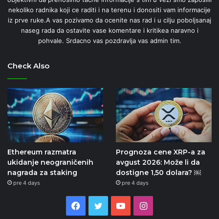
nekoliko radnika koji ce raditi i na terenu i donositi vam informacije
iz prve ruke.A vas pozivamo da ocenite nas rad i u cilju poboljsanaj
naseg rada da ostavite vase komentare i kritikea naravno i
pohvale. Srdacno vas pozdravlja vas admin tim.
Check Also
Ethereum razmatra
Prognoza cene XRP-a za
ukidanje neograničenih
avgust 2026: Može li da
nagrada za staking
dostigne 1,50 dolara? ￼
pre 4 days
pre 4 days
Facebook
Twitter
YouTube
Instagram