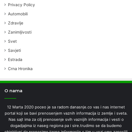
Privacy Policy
Automobili
Zdravlje
Zanimljivosti
Svet
Savjeti
Estrada
Crna Hronika
O nama
12 Marta 2020 poceo je sa radom danasnje.co vas i nas internet
portal koji se bavi prenosenjem vaznih informacija iz zemlje i sveta.
Nas sajt ima za cilj prenosenje svih vaznijih informacija i vesti o
dogadjajima iz naseg regiona pa i sire.trudimo se da budemo
objektivni da prenosimo tacne informacije s tim u vezi smo zaposlili