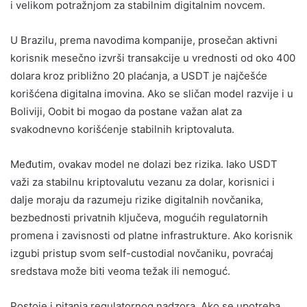
i velikom potražnjom za stabilnim digitalnim novcem.
U Brazilu, prema navodima kompanije, prosečan aktivni
korisnik mesečno izvrši transakcije u vrednosti od oko 400
dolara kroz približno 20 plaćanja, a USDT je najčešće
korišćena digitalna imovina. Ako se sličan model razvije i u
Boliviji, Oobit bi mogao da postane važan alat za
svakodnevno korišćenje stabilnih kriptovaluta.
Međutim, ovakav model ne dolazi bez rizika. Iako USDT
važi za stabilnu kriptovalutu vezanu za dolar, korisnici i
dalje moraju da razumeju rizike digitalnih novčanika,
bezbednosti privatnih ključeva, mogućih regulatornih
promena i zavisnosti od platne infrastrukture. Ako korisnik
izgubi pristup svom self-custodial novčaniku, povraćaj
sredstava može biti veoma težak ili nemoguć.
Postoje i pitanja regulatornog nadzora. Ako se upotreba