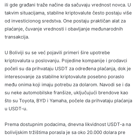
ili gde građani traže načine da sačuvaju vrednost novca. U
takvim situacijama, stabilne kriptovalute često postaju više
od investicionog sredstva. One postaju praktičan alat za
plaćanje, čuvanje vrednosti i obavljanje međunarodnih
transakcija.
U Boliviji su se već pojavili primeri šire upotrebe
kriptovaluta u poslovanju. Pojedine kompanije i prodavci
počeli su da prihvataju USDT za određena plaćanja, dok je
interesovanje za stabilne kriptovalute posebno poraslo
među onima koji imaju potrebu za dolarom. Navodi se i da
su neke automobilske franšize, uključujući brendove kao
što su Toyota, BYD i Yamaha, počele da prihvataju plaćanja
u USDT-u.
Prema dostupnim podacima, dnevna likvidnost USDT-a na
bolivijskim tržištima porasla je sa oko 20.000 dolara pre