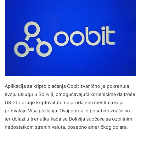
Aplikacija za kripto plaćanja Oobit zvanično je pokrenula
svoju uslugu u Boliviji, omogućavajući korisnicima da troše
USDT i druge kriptovalute na prodajnim mestima koja
prihvataju Visa plaćanja. Ovaj potez je posebno značajan
jer dolazi u trenutku kada se Bolivija suočava sa ozbiljnim
nedostatkom stranih valuta, posebno američkog dolara.