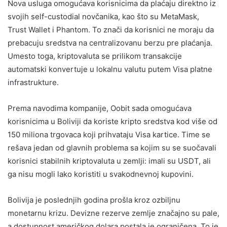
Nova usluga omogućava korisnicima da plaćaju direktno iz
svojih self-custodial novčanika, kao što su MetaMask,
Trust Wallet i Phantom. To znači da korisnici ne moraju da
prebacuju sredstva na centralizovanu berzu pre plaćanja.
Umesto toga, kriptovaluta se prilikom transakcije
automatski konvertuje u lokalnu valutu putem Visa platne
infrastrukture.
Prema navodima kompanije, Oobit sada omogućava
korisnicima u Boliviji da koriste kripto sredstva kod više od
150 miliona trgovaca koji prihvataju Visa kartice. Time se
rešava jedan od glavnih problema sa kojim su se suočavali
korisnici stabilnih kriptovaluta u zemlji: imali su USDT, ali
ga nisu mogli lako koristiti u svakodnevnoj kupovini.
Bolivija je poslednjih godina prošla kroz ozbiljnu
monetarnu krizu. Devizne rezerve zemlje značajno su pale,
a dostupnost američkog dolara postala je ograničena. To je