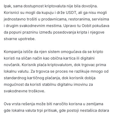
Ipak, sama dostupnost kriptovaluta nije bila dovoljna.
Korisnici su mogli da kupuju i drže USDT, ali ga nisu mogli
jednostavno trošiti u prodavnicama, restoranima, servisima
i drugim svakodnevnim mestima. Upravo tu Oobit pokušava
da popuni prazninu između posedovanja kripta i njegove
stvarne upotrebe.
Kompanija ističe da njen sistem omogućava da se kripto
koristi na sličan način kao obična kartica ili digitalni
novčanik. Korisnik plaća kriptovalutom, dok trgovac prima
lokalnu valutu. Za trgovca se proces ne razlikuje mnogo od
standardnog kartičnog plaćanja, dok korisnik dobija
mogućnost da koristi stabilnu digitalnu imovinu za
svakodnevne troškove.
Ova vrsta rešenja može biti naročito korisna u zemljama
gde lokalna valuta trpi pritisak, gde postoji nestašica dolara