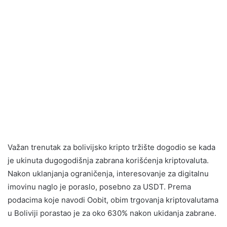
Važan trenutak za bolivijsko kripto tržište dogodio se kada
je ukinuta dugogodišnja zabrana korišćenja kriptovaluta.
Nakon uklanjanja ograničenja, interesovanje za digitalnu
imovinu naglo je poraslo, posebno za USDT. Prema
podacima koje navodi Oobit, obim trgovanja kriptovalutama
u Boliviji porastao je za oko 630% nakon ukidanja zabrane.