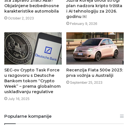
Šta zapravo znači AEB?
Južna Koreja uvodi strogi
Objašnjene bezbednosne
plan nadzora kripto tržišta
karakteristike automobila
i AI tehnologiju za 2026.
godinu ￼
October 2, 2023
February 9, 2026
SEC-ov Crypto Task Force
Recenzija Fiata 500e 2023:
u razgovoru s Deutsche
prva vožnja u Australiji
Bankom tokom “Crypto
September 25, 2023
Week” – prema globalnom
usklađivanju regulative
July 16, 2025
Popularne kompanije