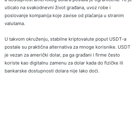
uticalo na svakodnevni život građana, uvoz robe i
poslovanje kompanija koje zavise od plaćanja u stranim
valutama.
U takvom okruženju, stabilne kriptovalute poput USDT-a
postale su praktična alternativa za mnoge korisnike. USDT
je vezan za američki dolar, pa ga građani i firme često
koriste kao digitalnu zamenu za dolar kada do fizičke ili
bankarske dostupnosti dolara nije lako doći.