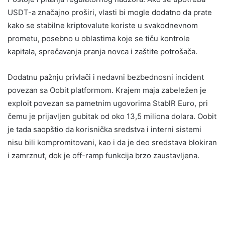
USDT-a značajno proširi, vlasti bi mogle dodatno da prate
kako se stabilne kriptovalute koriste u svakodnevnom
prometu, posebno u oblastima koje se tiču kontrole
kapitala, sprečavanja pranja novca i zaštite potrošača.
Dodatnu pažnju privlači i nedavni bezbednosni incident
povezan sa Oobit platformom. Krajem maja zabeležen je
exploit povezan sa pametnim ugovorima StablR Euro, pri
čemu je prijavljen gubitak od oko 13,5 miliona dolara. Oobit
je tada saopštio da korisnička sredstva i interni sistemi
nisu bili kompromitovani, kao i da je deo sredstava blokiran
i zamrznut, dok je off-ramp funkcija brzo zaustavljena.