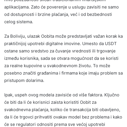
aplikacijama. Zato će poverenje u uslugu zavisiti ne samo
od dostupnosti i brzine plaćanja, već i od bezbednosti
celog sistema.
Za Boliviju, ulazak Oobita može predstavljati važan korak ka
praktičnijoj upotrebi digitalne imovine. Umesto da USDT
ostane samo sredstvo za čuvanje vrednosti ili trgovanje
između korisnika, sada se otvara mogućnost da se koristi
za realne kupovine u svakodnevnom životu. To može
posebno značiti građanima i firmama koje imaju problem sa
pristupom dolarima.
Ipak, uspeh ovog modela zavisiće od više faktora. Ključno
će biti da li će korisnici zaista koristiti Oobit za
svakodnevna plaćanja, koliko će transakcija biti obavljeno,
da li će trgovci prihvatiti ovakav model bez problema i kako
će se regulatori odnositi prema sve većoj upotrebi