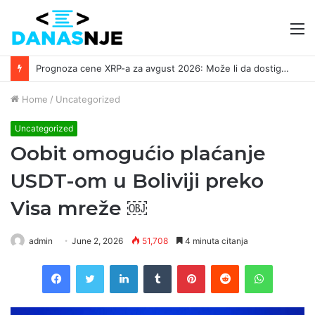
M
Prognoza cene XRP-a za avgust 2026: Može li da dostigne 1,50 dolara? ￼
Home
/
Uncategorized
Uncategorized
Oobit omogućio plaćanje
USDT-om u Boliviji preko
Visa mreže ￼
admin
June 2, 2026
51,708
4 minuta citanja
Facebook
Twitter
LinkedIn
Tumblr
Pinterest
Reddit
WhatsAp