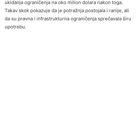
ukidanja ograničenja na oko milion dolara nakon toga.
Takav skok pokazuje da je potražnja postojala i ranije, ali
da su pravna i infrastrukturna ograničenja sprečavala širu
upotrebu.