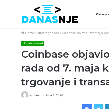
Privacy 
Breaking News
Home
/
Uncategorized
/
Coinbase objavio izveštaj o pre
Uncategorized
Coinbase objavio
rada od 7. maja k
trgovanje i trans
admin
June 2, 2026
Facebook
Twi