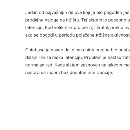
Jedan od najvažnijih delova koji je bio pogođen je
prodajne naloge na tržištu. Taj sistem je posebno o
latenciju. Kod velikih kripto berzi, i kratak preki
ako se dogodi u periodu pojačane tržišne aktivnosti
Coinbase je naveo da je matching engine bio posta
dizajniran za nisku latenciju. Problem je nastao zat
normalan rad. Kada sistem zasnovan na takvom mo
nastavi sa radom bez dodatne intervencije.