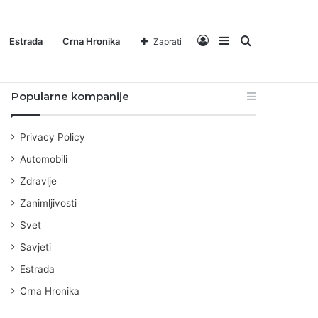
Log
Sidebar
Pretraga
Estrada
Crna Hronika
Zaprati
Zanimljivosti
Svet
Savjeti
Estrada
Crna Hronika
Popularne kompanije
In
za
Privacy Policy
Automobili
Zdravlje
Zanimljivosti
Svet
Savjeti
Estrada
Crna Hronika