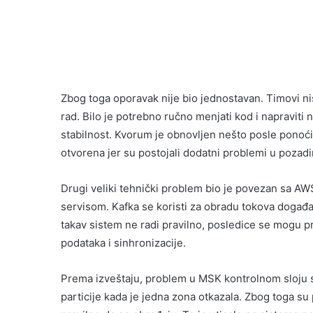
Zbog toga oporavak nije bio jednostavan. Timovi n
rad. Bilo je potrebno ručno menjati kod i napravit
stabilnost. Kvorum je obnovljen nešto posle ponoć
otvorena jer su postojali dodatni problemi u pozad
Drugi veliki tehnički problem bio je povezan sa 
servisom. Kafka se koristi za obradu tokova događaj
takav sistem ne radi pravilno, posledice se mogu pro
podataka i sinhronizacije.
Prema izveštaju, problem u MSK kontrolnom sloju s
particije kada je jedna zona otkazala. Zbog toga su p