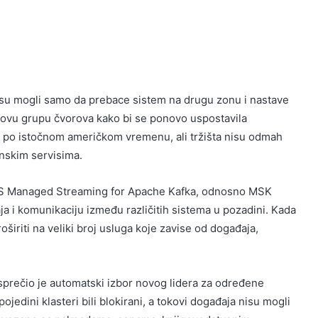
isu mogli samo da prebace sistem na drugu zonu i nastave
i novu grupu čvorova kako bi se ponovo uspostavila
i po istočnom američkom vremenu, ali tržišta nisu odmah
inskim servisima.
AWS Managed Streaming for Apache Kafka, odnosno MSK
a i komunikaciju između različitih sistema u pozadini. Kada
širiti na veliki broj usluga koje zavise od događaja,
prečio je automatski izbor novog lidera za određene
ojedini klasteri bili blokirani, a tokovi događaja nisu mogli