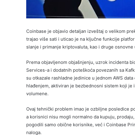
Coinbase je objavio detaljan izveštaj o velikom pre
trajao više sati i uticao je na ključne funkcije plat
slanje i primanje kriptovaluta, kao i druge osnovne
Prema objavljenom objašnjenju, uzrok incidenta bi
Services-a i dodatnih poteškoća povezanih sa Kafk
su otkazale rashladne jedinice u jednom AWS data 
hlađenjem, aktiviran je bezbednosni sistem koji je i
volumene.
Ovaj tehnički problem imao je ozbiljne posledice p
a korisnici nisu mogli normalno da kupuju, prodaju, 
pogodili samo obične korisnike, već i Coinbase Pri
naloga.