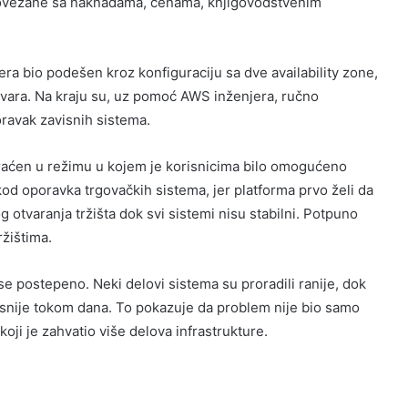
 povezane sa naknadama, cenama, knjigovodstvenim
tera bio podešen kroz konfiguraciju sa dve availability zone,
kvara. Na kraju su, uz pomoć AWS inženjera, ručno
ravak zavisnih sistema.
raćen u režimu u kojem je korisnicima bilo omogućeno
od oporavka trgovačkih sistema, jer platforma prvo želi da
otvaranja tržišta dok svi sistemi nisu stabilni. Potpuno
ržištima.
 postepeno. Neki delovi sistema su proradili ranije, dok
kasnije tokom dana. To pokazuje da problem nije bio samo
oji je zahvatio više delova infrastrukture.