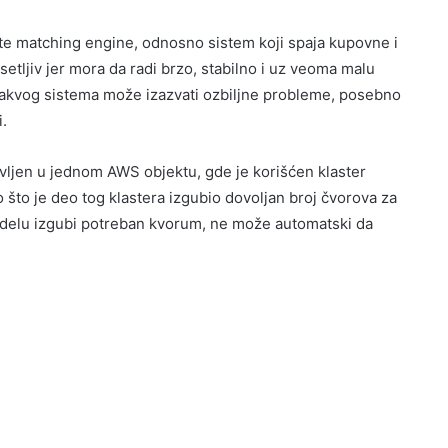
ste matching engine, odnosno sistem koji spaja kupovne i
setljiv jer mora da radi brzo, stabilno i uz veoma malu
d ovakvog sistema može izazvati ozbiljne probleme, posebno
.
vljen u jednom AWS objektu, gde je korišćen klaster
o što je deo tog klastera izgubio dovoljan broj čvorova za
delu izgubi potreban kvorum, ne može automatski da