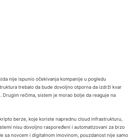
kida nije ispunio očekivanja kompanije u pogledu
truktura trebalo da bude dovoljno otporna da izdrži kvar
re. Drugim rečima, sistem je morao bolje da reaguje na
kripto berze, koje koriste naprednu cloud infrastrukturu,
istemi nisu dovoljno raspoređeni i automatizovani za brzo
rade sa novcem i digitalnom imovinom, pouzdanost nije samo