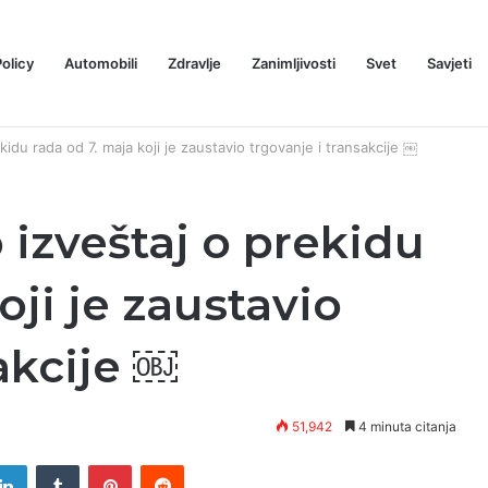
Policy
Automobili
Zdravlje
Zanimljivosti
Svet
Savjeti
Prognoza cene XRP-a za avgust 2026: Može li da dostigne 1,50 dolara? ￼
Privacy Policy
Automobili
Zdravlje
kidu rada od 7. maja koji je zaustavio trgovanje i transakcije ￼
 izveštaj o prekidu
oji je zaustavio
akcije ￼
51,942
4 minuta citanja
tter
LinkedIn
Tumblr
Pinterest
Reddit