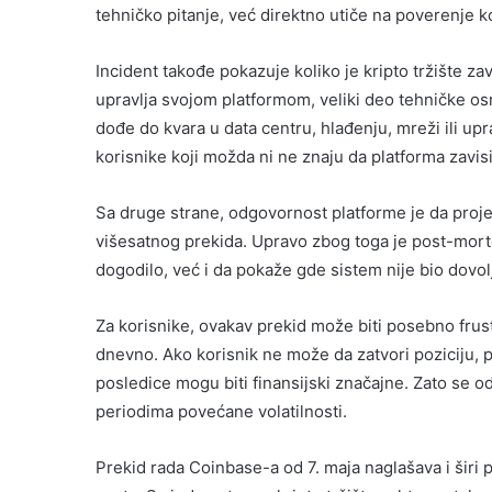
tehničko pitanje, već direktno utiče na poverenje k
Incident takođe pokazuje koliko je kripto tržište za
upravlja svojom platformom, veliki deo tehničke os
dođe do kvara u data centru, hlađenju, mreži ili up
korisnike koji možda ni ne znaju da platforma zavisi
Sa druge strane, odgovornost platforme je da proj
višesatnog prekida. Upravo zbog toga je post-mort
dogodilo, već i da pokaže gde sistem nije bio dovolj
Za korisnike, ovakav prekid može biti posebno frustr
dnevno. Ako korisnik ne može da zatvori poziciju, 
posledice mogu biti finansijski značajne. Zato se od
periodima povećane volatilnosti.
Prekid rada Coinbase-a od 7. maja naglašava i širi 