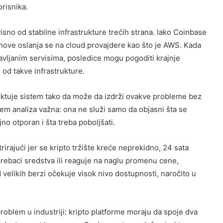
orisnika.
visno od stabilne infrastrukture trećih strana. Iako Coinbase
nove oslanja se na cloud provajdere kao što je AWS. Kada
ravljanim servisima, posledice mogu pogoditi krajnje
 od takve infrastrukture.
ektuje sistem tako da može da izdrži ovakve probleme bez
em analiza važna: ona ne služi samo da objasni šta se
no otporan i šta treba poboljšati.
irajući jer se kripto tržište kreće neprekidno, 24 sata
prebaci sredstva ili reaguje na naglu promenu cene,
 velikih berzi očekuje visok nivo dostupnosti, naročito u
problem u industriji: kripto platforme moraju da spoje dva