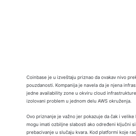
Coinbase je u izveštaju priznao da ovakav nivo pre
pouzdanosti. Kompanija je navela da je njena infras
jedne availability zone u okviru cloud infrastruktu
izolovani problem u jednom delu AWS okruženja.
Ovo priznanje je važno jer pokazuje da čak i velike 
mogu imati ozbiljne slabosti ako određeni ključni s
prebacivanje u slučaju kvara. Kod platformi koje 