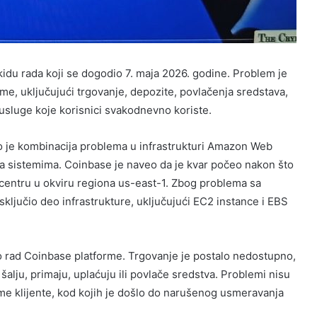
kidu rada koji se dogodio 7. maja 2026. godine. Problem je
forme, uključujući trgovanje, depozite, povlačenja sredstava,
 usluge koje korisnici svakodnevno koriste.
o je kombinacija problema u infrastrukturi Amazon Web
a sistemima. Coinbase je naveo da je kvar počeo nakon što
centru u okviru regiona us-east-1. Zbog problema sa
sključio deo infrastrukture, uključujući EC2 instance i EBS
o rad Coinbase platforme. Trgovanje je postalo nedostupno,
šalju, primaju, uplaćuju ili povlače sredstva. Problemi nisu
me klijente, kod kojih je došlo do narušenog usmeravanja