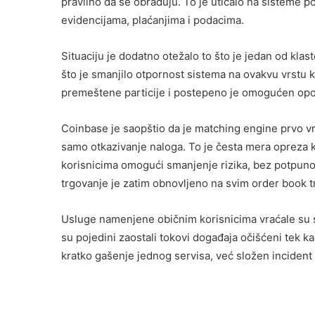
pravilno da se obrađuju. To je uticalo na sisteme
evidencijama, plaćanjima i podacima.
Situaciju je dodatno otežalo to što je jedan od klas
što je smanjilo otpornost sistema na ovakvu vrstu 
premeštene particije i postepeno je omogućen opo
Coinbase je saopštio da je matching engine prvo v
samo otkazivanje naloga. To je česta mera opreza k
korisnicima omogući smanjenje rizika, bez potpunog 
trgovanje je zatim obnovljeno na svim order book t
Usluge namenjene običnim korisnicima vraćale su se
su pojedini zaostali tokovi događaja očišćeni tek 
kratko gašenje jednog servisa, već složen incident k