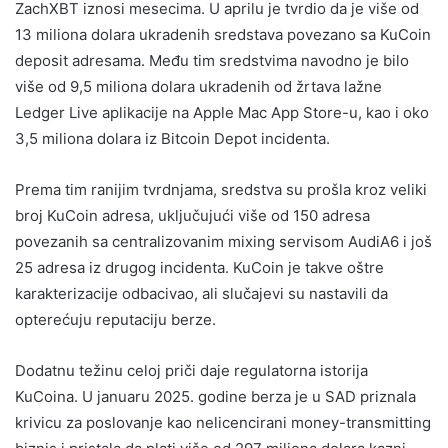
ZachXBT iznosi mesecima. U aprilu je tvrdio da je više od
13 miliona dolara ukradenih sredstava povezano sa KuCoin
deposit adresama. Među tim sredstvima navodno je bilo
više od 9,5 miliona dolara ukradenih od žrtava lažne
Ledger Live aplikacije na Apple Mac App Store-u, kao i oko
3,5 miliona dolara iz Bitcoin Depot incidenta.
Prema tim ranijim tvrdnjama, sredstva su prošla kroz veliki
broj KuCoin adresa, uključujući više od 150 adresa
povezanih sa centralizovanim mixing servisom AudiA6 i još
25 adresa iz drugog incidenta. KuCoin je takve oštre
karakterizacije odbacivao, ali slučajevi su nastavili da
opterećuju reputaciju berze.
Dodatnu težinu celoj priči daje regulatorna istorija
KuCoina. U januaru 2025. godine berza je u SAD priznala
krivicu za poslovanje kao nelicencirani money-transmitting