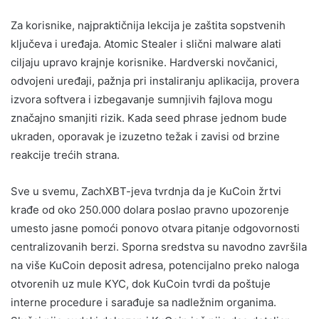
Za korisnike, najpraktičnija lekcija je zaštita sopstvenih
ključeva i uređaja. Atomic Stealer i slični malware alati
ciljaju upravo krajnje korisnike. Hardverski novčanici,
odvojeni uređaji, pažnja pri instaliranju aplikacija, provera
izvora softvera i izbegavanje sumnjivih fajlova mogu
značajno smanjiti rizik. Kada seed phrase jednom bude
ukraden, oporavak je izuzetno težak i zavisi od brzine
reakcije trećih strana.
Sve u svemu, ZachXBT-jeva tvrdnja da je KuCoin žrtvi
krađe od oko 250.000 dolara poslao pravno upozorenje
umesto jasne pomoći ponovo otvara pitanje odgovornosti
centralizovanih berzi. Sporna sredstva su navodno završila
na više KuCoin deposit adresa, potencijalno preko naloga
otvorenih uz mule KYC, dok KuCoin tvrdi da poštuje
interne procedure i sarađuje sa nadležnim organima.