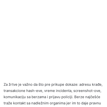
Za žrtve je važno da što pre prikupe dokaze: adresu krađe,
transakcione hash-eve, vreme incidenta, screenshot-ove,
komunikaciju sa berzama i prijavu policiji. Berze najčešće
traže kontakt sa nadležnim organima jer im to daje pravnu