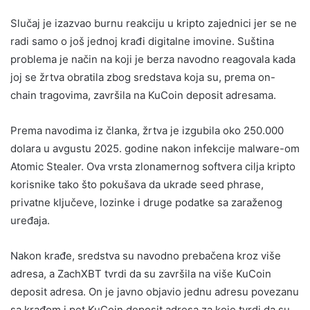
Slučaj je izazvao burnu reakciju u kripto zajednici jer se ne
radi samo o još jednoj krađi digitalne imovine. Suština
problema je način na koji je berza navodno reagovala kada
joj se žrtva obratila zbog sredstava koja su, prema on-
chain tragovima, završila na KuCoin deposit adresama.
Prema navodima iz članka, žrtva je izgubila oko 250.000
dolara u avgustu 2025. godine nakon infekcije malware-om
Atomic Stealer. Ova vrsta zlonamernog softvera cilja kripto
korisnike tako što pokušava da ukrade seed phrase,
privatne ključeve, lozinke i druge podatke sa zaraženog
uređaja.
Nakon krađe, sredstva su navodno prebačena kroz više
adresa, a ZachXBT tvrdi da su završila na više KuCoin
deposit adresa. On je javno objavio jednu adresu povezanu
sa krađom i pet KuCoin deposit adresa za koje tvrdi da su