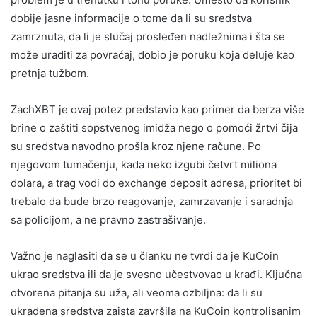
dobije jasne informacije o tome da li su sredstva
zamrznuta, da li je slučaj prosleđen nadležnima i šta se
može uraditi za povraćaj, dobio je poruku koja deluje kao
pretnja tužbom.
ZachXBT je ovaj potez predstavio kao primer da berza više
brine o zaštiti sopstvenog imidža nego o pomoći žrtvi čija
su sredstva navodno prošla kroz njene račune. Po
njegovom tumačenju, kada neko izgubi četvrt miliona
dolara, a trag vodi do exchange deposit adresa, prioritet bi
trebalo da bude brzo reagovanje, zamrzavanje i saradnja
sa policijom, a ne pravno zastrašivanje.
Važno je naglasiti da se u članku ne tvrdi da je KuCoin
ukrao sredstva ili da je svesno učestvovao u krađi. Ključna
otvorena pitanja su uža, ali veoma ozbiljna: da li su
ukradena sredstva zaista završila na KuCoin kontrolisanim