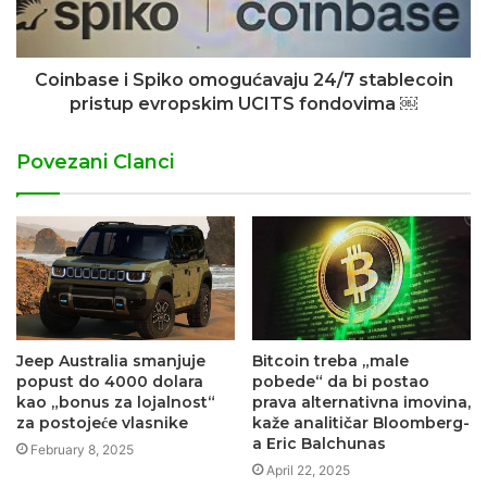
Coinbase i Spiko omogućavaju 24/7 stablecoin
pristup evropskim UCITS fondovima ￼
Povezani Clanci
Jeep Australia smanjuje
Bitcoin treba „male
popust do 4000 dolara
pobede“ da bi postao
kao „bonus za lojalnost“
prava alternativna imovina,
za postojeće vlasnike
kaže analitičar Bloomberg-
a Eric Balchunas
February 8, 2025
April 22, 2025