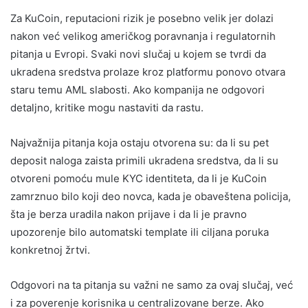
Za KuCoin, reputacioni rizik je posebno velik jer dolazi
nakon već velikog američkog poravnanja i regulatornih
pitanja u Evropi. Svaki novi slučaj u kojem se tvrdi da
ukradena sredstva prolaze kroz platformu ponovo otvara
staru temu AML slabosti. Ako kompanija ne odgovori
detaljno, kritike mogu nastaviti da rastu.
Najvažnija pitanja koja ostaju otvorena su: da li su pet
deposit naloga zaista primili ukradena sredstva, da li su
otvoreni pomoću mule KYC identiteta, da li je KuCoin
zamrznuo bilo koji deo novca, kada je obaveštena policija,
šta je berza uradila nakon prijave i da li je pravno
upozorenje bilo automatski template ili ciljana poruka
konkretnoj žrtvi.
Odgovori na ta pitanja su važni ne samo za ovaj slučaj, već
i za poverenje korisnika u centralizovane berze. Ako