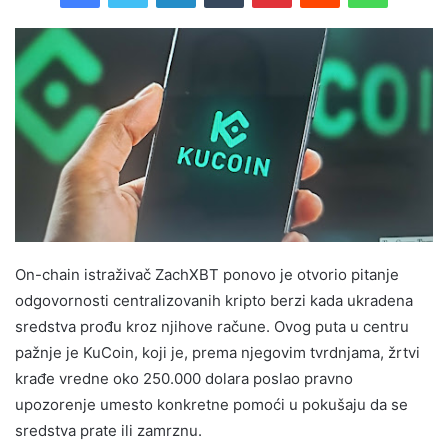
On-chain istraživač ZachXBT ponovo je otvorio pitanje
odgovornosti centralizovanih kripto berzi kada ukradena
sredstva prođu kroz njihove račune. Ovog puta u centru
pažnje je KuCoin, koji je, prema njegovim tvrdnjama, žrtvi
krađe vredne oko 250.000 dolara poslao pravno
upozorenje umesto konkretne pomoći u pokušaju da se
sredstva prate ili zamrznu.