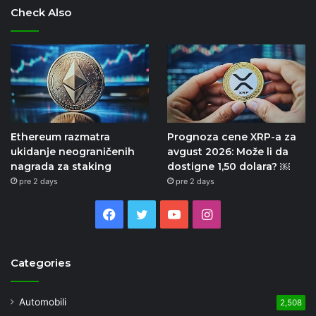
Check Also
Ethereum razmatra
Prognoza cene XRP-a za
ukidanje neograničenih
avgust 2026: Može li da
nagrada za staking
dostigne 1,50 dolara? ￼
pre 2 days
pre 2 days
Facebook
Twitter
YouTube
Instagram
Categories
Automobili
2,508