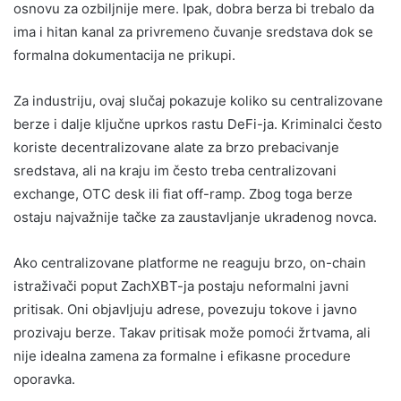
osnovu za ozbiljnije mere. Ipak, dobra berza bi trebalo da
ima i hitan kanal za privremeno čuvanje sredstava dok se
formalna dokumentacija ne prikupi.
Za industriju, ovaj slučaj pokazuje koliko su centralizovane
berze i dalje ključne uprkos rastu DeFi-ja. Kriminalci često
koriste decentralizovane alate za brzo prebacivanje
sredstava, ali na kraju im često treba centralizovani
exchange, OTC desk ili fiat off-ramp. Zbog toga berze
ostaju najvažnije tačke za zaustavljanje ukradenog novca.
Ako centralizovane platforme ne reaguju brzo, on-chain
istraživači poput ZachXBT-ja postaju neformalni javni
pritisak. Oni objavljuju adrese, povezuju tokove i javno
prozivaju berze. Takav pritisak može pomoći žrtvama, ali
nije idealna zamena za formalne i efikasne procedure
oporavka.