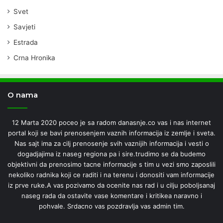
Svet
Savjeti
Estrada
Crna Hronika
O nama
12 Marta 2020 poceo je sa radom danasnje.co vas i nas internet
portal koji se bavi prenosenjem vaznih informacija iz zemlje i sveta.
Nas sajt ima za cilj prenosenje svih vaznijih informacija i vesti o
dogadjajima iz naseg regiona pa i sire.trudimo se da budemo
objektivni da prenosimo tacne informacije s tim u vezi smo zaposlili
nekoliko radnika koji ce raditi i na terenu i donositi vam informacije
iz prve ruke.A vas pozivamo da ocenite nas rad i u cilju poboljsanaj
naseg rada da ostavite vase komentare i kritikea naravno i
pohvale. Srdacno vas pozdravlja vas admin tim.