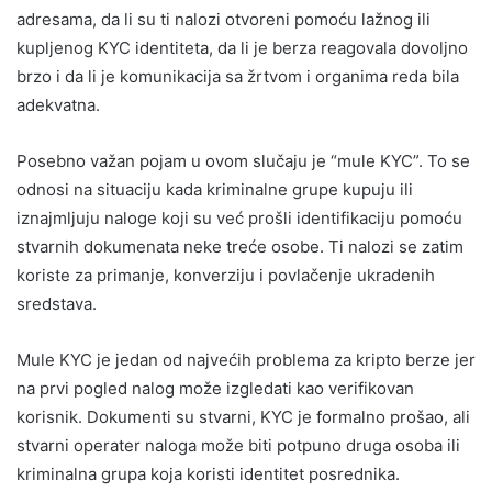
adresama, da li su ti nalozi otvoreni pomoću lažnog ili
kupljenog KYC identiteta, da li je berza reagovala dovoljno
brzo i da li je komunikacija sa žrtvom i organima reda bila
adekvatna.
Posebno važan pojam u ovom slučaju je “mule KYC”. To se
odnosi na situaciju kada kriminalne grupe kupuju ili
iznajmljuju naloge koji su već prošli identifikaciju pomoću
stvarnih dokumenata neke treće osobe. Ti nalozi se zatim
koriste za primanje, konverziju i povlačenje ukradenih
sredstava.
Mule KYC je jedan od najvećih problema za kripto berze jer
na prvi pogled nalog može izgledati kao verifikovan
korisnik. Dokumenti su stvarni, KYC je formalno prošao, ali
stvarni operater naloga može biti potpuno druga osoba ili
kriminalna grupa koja koristi identitet posrednika.