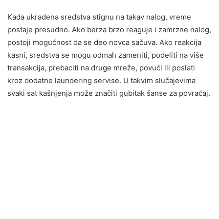
Kada ukradena sredstva stignu na takav nalog, vreme
postaje presudno. Ako berza brzo reaguje i zamrzne nalog,
postoji mogućnost da se deo novca sačuva. Ako reakcija
kasni, sredstva se mogu odmah zameniti, podeliti na više
transakcija, prebaciti na druge mreže, povući ili poslati
kroz dodatne laundering servise. U takvim slučajevima
svaki sat kašnjenja može značiti gubitak šanse za povraćaj.