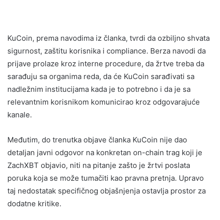
KuCoin, prema navodima iz članka, tvrdi da ozbiljno shvata
sigurnost, zaštitu korisnika i compliance. Berza navodi da
prijave prolaze kroz interne procedure, da žrtve treba da
sarađuju sa organima reda, da će KuCoin sarađivati sa
nadležnim institucijama kada je to potrebno i da je sa
relevantnim korisnikom komunicirao kroz odgovarajuće
kanale.
Međutim, do trenutka objave članka KuCoin nije dao
detaljan javni odgovor na konkretan on-chain trag koji je
ZachXBT objavio, niti na pitanje zašto je žrtvi poslata
poruka koja se može tumačiti kao pravna pretnja. Upravo
taj nedostatak specifičnog objašnjenja ostavlja prostor za
dodatne kritike.