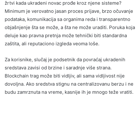
žrtvi kada ukradeni novac prođe kroz njene sisteme?
Minimum je verovatno jasan proces prijave, brzo očuvanje
podataka, komunikacija sa organima reda i transparentno
objašnjenje šta se može, a šta ne može uraditi. Poruka koja
deluje kao pravna pretnja može tehnički biti standardna
zaštita, ali reputaciono izgleda veoma loše.
Za korisnike, slučaj je podsetnik da povraćaj ukradenih
sredstava zavisi od brzine i saradnje više strana.
Blockchain trag može biti vidljiv, ali sama vidljivost nije
dovoljna. Ako sredstva stignu na centralizovanu berzu i ne
budu zamrznuta na vreme, kasnije ih je mnogo teže vratiti.