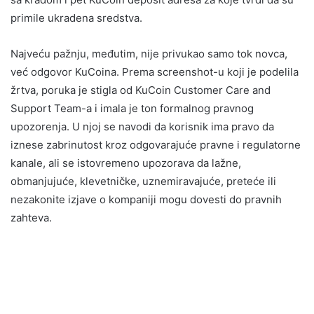
primile ukradena sredstva.
Najveću pažnju, međutim, nije privukao samo tok novca,
već odgovor KuCoina. Prema screenshot-u koji je podelila
žrtva, poruka je stigla od KuCoin Customer Care and
Support Team-a i imala je ton formalnog pravnog
upozorenja. U njoj se navodi da korisnik ima pravo da
iznese zabrinutost kroz odgovarajuće pravne i regulatorne
kanale, ali se istovremeno upozorava da lažne,
obmanjujuće, klevetničke, uznemiravajuće, preteće ili
nezakonite izjave o kompaniji mogu dovesti do pravnih
zahteva.