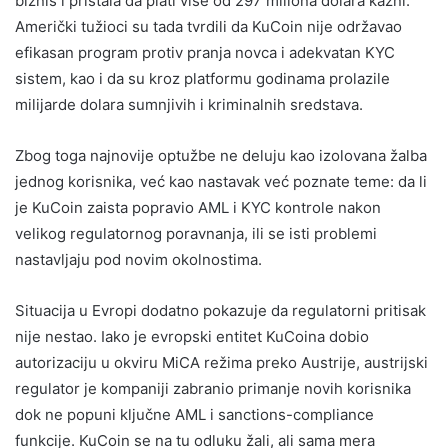
biznis i pristala da plati više od 297 miliona dolara kazni.
Američki tužioci su tada tvrdili da KuCoin nije održavao
efikasan program protiv pranja novca i adekvatan KYC
sistem, kao i da su kroz platformu godinama prolazile
milijarde dolara sumnjivih i kriminalnih sredstava.
Zbog toga najnovije optužbe ne deluju kao izolovana žalba
jednog korisnika, već kao nastavak već poznate teme: da li
je KuCoin zaista popravio AML i KYC kontrole nakon
velikog regulatornog poravnanja, ili se isti problemi
nastavljaju pod novim okolnostima.
Situacija u Evropi dodatno pokazuje da regulatorni pritisak
nije nestao. Iako je evropski entitet KuCoina dobio
autorizaciju u okviru MiCA režima preko Austrije, austrijski
regulator je kompaniji zabranio primanje novih korisnika
dok ne popuni ključne AML i sanctions-compliance
funkcije. KuCoin se na tu odluku žali, ali sama mera