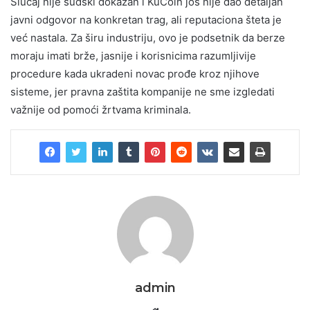
Slučaj nije sudski dokazan i KuCoin još nije dao detaljan
javni odgovor na konkretan trag, ali reputaciona šteta je
već nastala. Za širu industriju, ovo je podsetnik da berze
moraju imati brže, jasnije i korisnicima razumljivije
procedure kada ukradeni novac prođe kroz njihove
sisteme, jer pravna zaštita kompanije ne sme izgledati
važnije od pomoći žrtvama kriminala.
admin