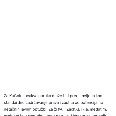
Za KuCoin, ovakva poruka može biti predstavljena kao
standardno zadržavanje prava i zaštita od potencijalno
netačnih javnih optužbi. Za žrtvu i ZachXBT-ja, međutim,
problem je u trenutku i tonu poruke. Umesto da korisnik