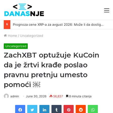
M
Prognoza cene XRP-a za avgust 2026: Može li da dostigne 1,50 dolara? ￼
Home
/
Uncategorized
Uncategorized
ZachXBT optužuje KuCoin
da je žrtvi krađe poslao
pravnu pretnju umesto
pomoći ￼
admin
June 30, 2026
56,837
8 minuta citanja
Facebook
Twitter
LinkedIn
Tumblr
Pinterest
Reddit
WhatsAp