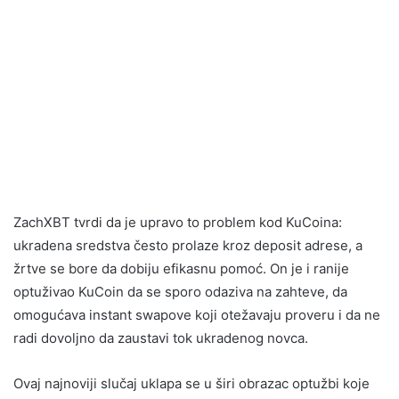
ZachXBT tvrdi da je upravo to problem kod KuCoina:
ukradena sredstva često prolaze kroz deposit adrese, a
žrtve se bore da dobiju efikasnu pomoć. On je i ranije
optuživao KuCoin da se sporo odaziva na zahteve, da
omogućava instant swapove koji otežavaju proveru i da ne
radi dovoljno da zaustavi tok ukradenog novca.
Ovaj najnoviji slučaj uklapa se u širi obrazac optužbi koje