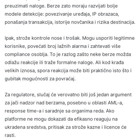
preuzimati naloge. Berze zato moraju razvijati bolje
modele detekcije: povezivanje uređaja, IP obrazaca,
ponašanja transakcija, istorije novčanika i rizika destinacija.
Ipak, strože kontrole nose i trošak. Mogu usporiti legitimne
korisnike, povećati broj lažnih alarma i zahtevati više
compliance osoblja. To je razlog zašto neke berze možda
odlažu reakcije ili traže formalne naloge. Ali kod krađa
velikih iznosa, spora reakcija može biti praktično isto što i
gubitak mogućnosti za povraćaj.
Za regulatore, slučaj će verovatno biti još jedan argument
za jači nadzor nad berzama, posebno u oblasti AML-a,
response time-a i saradnje sa organima reda. Ako
platforme ne mogu dokazati da efikasno reaguju na
ukradena sredstva, pritisak za strože kazne i licence će
rasti.