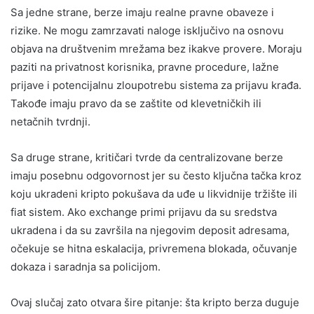
Sa jedne strane, berze imaju realne pravne obaveze i
rizike. Ne mogu zamrzavati naloge isključivo na osnovu
objava na društvenim mrežama bez ikakve provere. Moraju
paziti na privatnost korisnika, pravne procedure, lažne
prijave i potencijalnu zloupotrebu sistema za prijavu krađa.
Takođe imaju pravo da se zaštite od klevetničkih ili
netačnih tvrdnji.
Sa druge strane, kritičari tvrde da centralizovane berze
imaju posebnu odgovornost jer su često ključna tačka kroz
koju ukradeni kripto pokušava da uđe u likvidnije tržište ili
fiat sistem. Ako exchange primi prijavu da su sredstva
ukradena i da su završila na njegovim deposit adresama,
očekuje se hitna eskalacija, privremena blokada, očuvanje
dokaza i saradnja sa policijom.
Ovaj slučaj zato otvara šire pitanje: šta kripto berza duguje