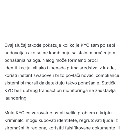
Ovaj slučaj takođe pokazuje koliko je KYC sam po sebi
nedovoljan ako se ne kombinuje sa stalnim praćenjem
ponašanja naloga. Nalog može formalno proći
identifikaciju, ali ako iznenada prima sredstva iz krađe,
koristi instant swapove i brzo povlači novac, compliance
sistemi bi morali da detektuju takvo ponašanje. Statički
KYC bez dobrog transaction monitoringa ne zaustavlja
laundering.
Mule KYC će verovatno ostati veliki problem u kriptu.
Kriminalci mogu kupovati identitete, regrutovati ljude iz
siromašnijih regiona, koristiti falsifikovane dokumente ili