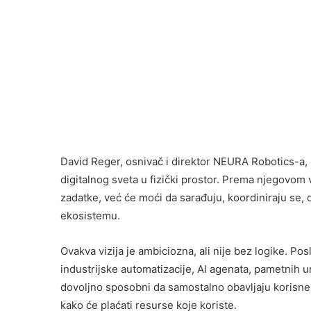
David Reger, osnivač i direktor NEURA Robotics-a, is
digitalnog sveta u fizički prostor. Prema njegovom 
zadatke, već će moći da sarađuju, koordiniraju se, 
ekosistemu.
Ovakva vizija je ambiciozna, ali nije bez logike. P
industrijske automatizacije, AI agenata, pametnih u
dovoljno sposobni da samostalno obavljaju korisne z
kako će plaćati resurse koje koriste.