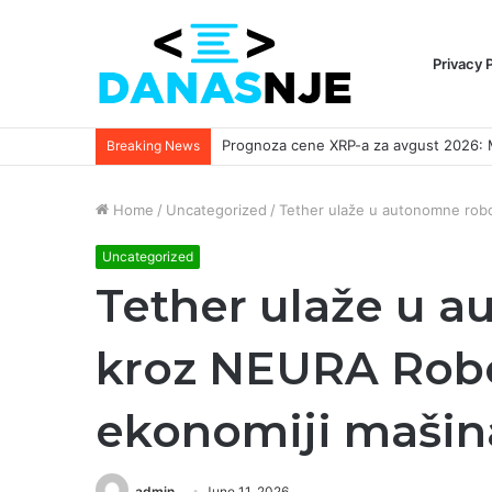
Privacy 
Breaking News
Home
/
Uncategorized
/
Tether ulaže u autonomne robo
Uncategorized
Tether ulaže u 
kroz NEURA Robot
ekonomiji mašin
admin
June 11, 2026