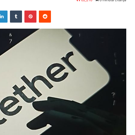
tter
LinkedIn
Tumblr
Pinterest
Reddit