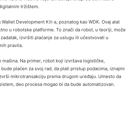
digitalnim tržištem.
g Wallet Development Kit-a, poznatog kao WDK. Ovaj alat
no u robotske platforme. To znači da robot, u teoriji, može
zadatak, izvršiti plaćanje za uslugu ili učestvovati u
ih pravila.
ašina. Na primer, robot koji izvršava logističke,
bude plaćen za svoj rad, da plati pristup podacima, iznajmi
 izvrši mikrotransakciju prema drugom uređaju. Umesto da
ni sistem, deo procesa mogao bi da bude automatizovan.