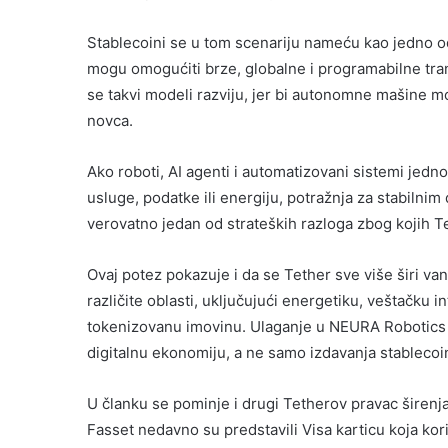
Stablecoini se u tom scenariju nameću kao jedno od 
mogu omogućiti brze, globalne i programabilne tran
se takvi modeli razviju, jer bi autonomne mašine mo
novca.
Ako roboti, AI agenti i automatizovani sistemi jedn
usluge, podatke ili energiju, potražnja za stabilnim
verovatno jedan od strateških razloga zbog kojih Tet
Ovaj potez pokazuje i da se Tether sve više širi v
različite oblasti, uključujući energetiku, veštačku in
tokenizovanu imovinu. Ulaganje u NEURA Robotics uk
digitalnu ekonomiju, a ne samo izdavanja stablecoi
U članku se pominje i drugi Tetherov pravac širenja
Fasset nedavno su predstavili Visa karticu koja k