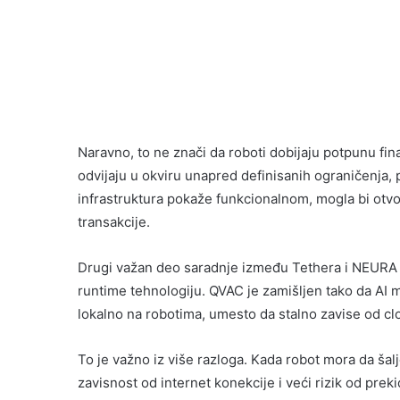
Naravno, to ne znači da roboti dobijaju potpunu fin
odvijaju u okviru unapred definisanih ograničenja, 
infrastruktura pokaže funkcionalnom, mogla bi otv
transakcije.
Drugi važan deo saradnje između Tethera i NEURA 
runtime tehnologiju. QVAC je zamišljen tako da AI
lokalno na robotima, umesto da stalno zavise od clo
To je važno iz više razloga. Kada robot mora da šal
zavisnost od internet konekcije i veći rizik od pre