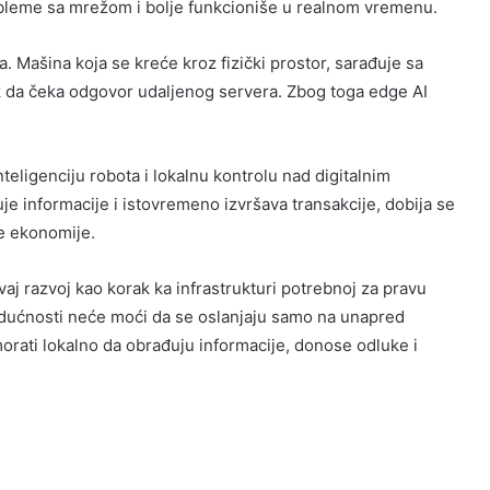
obleme sa mrežom i bolje funkcioniše u realnom vremenu.
. Mašina koja se kreće kroz fizički prostor, sarađuje sa
vek da čeka odgovor udaljenog servera. Zbog toga edge AI
teligenciju robota i lokalnu kontrolu nad digitalnim
 informacije i istovremeno izvršava transakcije, dobija se
e ekonomije.
vaj razvoj kao korak ka infrastrukturi potrebnoj za pravu
udućnosti neće moći da se oslanjaju samo na unapred
orati lokalno da obrađuju informacije, donose odluke i