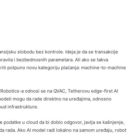
ansijsku slobodu bez kontrole. Ideja je da se transakcije
pravila i bezbednosnih parametara. Ali ako se takva
oriti potpuno novu kategoriju plaćanja: machine-to-machine
Robotics-a odnosi se na QVAC, Tetherovu edge-first AI
 modeli mogu da rade direktno na uređajima, odnosno
ud infrastrukture.
je podatke u cloud da bi dobio odgovor, javlja se kašnjenje,
kida rada. Ako AI model radi lokalno na samom uređaju, robot