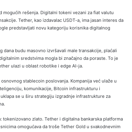
mogućih rešenja. Digitalni tokeni vezani za fiat valutu
sakcije. Tether, kao izdavalac USDT-a, ima jasan interes da
gle predstavljati novu kategoriju korisnika digitalnog
og dana budu masovno izvršavali male transakcije, plaćali
 digitalnim sredstvima mogla bi značajno da poraste. To je
her ulazi u oblast robotike i edge AI-ja.
an osnovnog stablecoin poslovanja. Kompanija već ulaže u
teligenciju, komunikacije, Bitcoin infrastrukturu i
lapa se u širu strategiju izgradnje infrastrukture za
na.
: tokenizovano zlato. Tether i digitalna bankarska platforma
orisnicima omogućava da troše Tether Gold u svakodnevnim