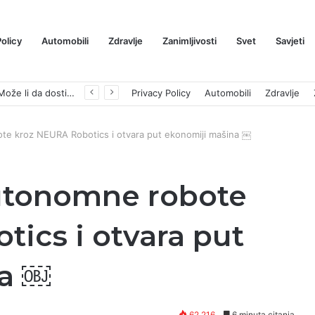
Policy
Automobili
Zdravlje
Zanimljivosti
Svet
Savjeti
Prognoza cene XRP-a za avgust 2026: Može li da dostigne 1,50 dolara? ￼
Privacy Policy
Automobili
Zdravlje
te kroz NEURA Robotics i otvara put ekonomiji mašina ￼
autonomne robote
ics i otvara put
a ￼
62,216
6 minuta citanja