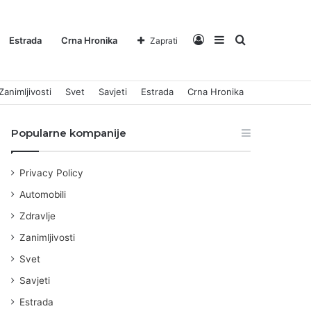
Log
Sidebar
Pretraga
Estrada
Crna Hronika
Zaprati
Zanimljivosti
Svet
Savjeti
Estrada
Crna Hronika
In
za
Popularne kompanije
Privacy Policy
Automobili
Zdravlje
Zanimljivosti
Svet
Savjeti
Estrada