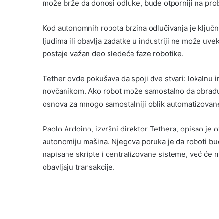
može brže da donosi odluke, bude otporniji na pr
Kod autonomnih robota brzina odlučivanja je ključna
ljudima ili obavlja zadatke u industriji ne može u
postaje važan deo sledeće faze robotike.
Tether ovde pokušava da spoji dve stvari: lokalnu in
novčanikom. Ako robot može samostalno da obrađuje
osnova za mnogo samostalniji oblik automatizovan
Paolo Ardoino, izvršni direktor Tethera, opisao je o
autonomiju mašina. Njegova poruka je da roboti b
napisane skripte i centralizovane sisteme, već će m
obavljaju transakcije.