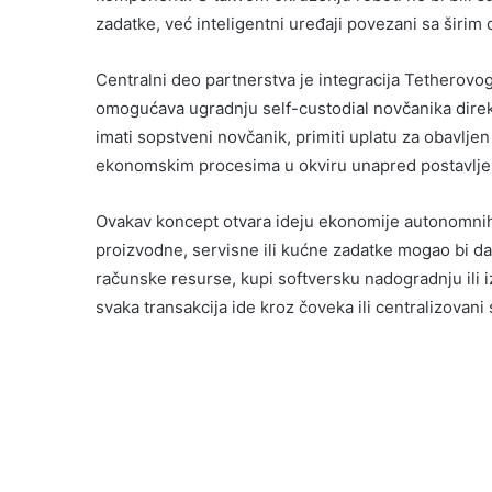
zadatke, već inteligentni uređaji povezani sa širim 
Centralni deo partnerstva je integracija Tetherovo
omogućava ugradnju self-custodial novčanika direkt
imati sopstveni novčanik, primiti uplatu za obavljen 
ekonomskim procesima u okviru unapred postavljen
Ovakav koncept otvara ideju ekonomije autonomnih m
proizvodne, servisne ili kućne zadatke mogao bi da 
računske resurse, kupi softversku nadogradnju ili
svaka transakcija ide kroz čoveka ili centralizova