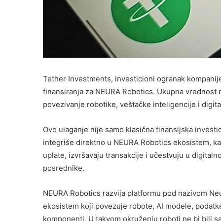
Tether Investments, investicioni ogranak kompanije
finansiranja za NEURA Robotics. Ukupna vrednost run
povezivanje robotike, veštačke inteligencije i digita
Ovo ulaganje nije samo klasična finansijska investi
integriše direktno u NEURA Robotics ekosistem, ka
uplate, izvršavaju transakcije i učestvuju u digital
posrednike.
NEURA Robotics razvija platformu pod nazivom Neur
ekosistem koji povezuje robote, AI modele, podatke,
komponenti. U takvom okruženju roboti ne bi bili s