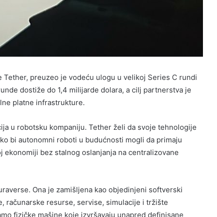
 Tether, preuzeo je vodeću ulogu u velikoj Series C rundi
de dostiže do 1,4 milijarde dolara, a cilj partnerstva je
lne platne infrastrukture.
cija u robotsku kompaniju. Tether želi da svoje tehnologije
ko bi autonomni roboti u budućnosti mogli da primaju
noj ekonomiji bez stalnog oslanjanja na centralizovane
averse. Ona je zamišljena kao objedinjeni softverski
 računarske resurse, servise, simulacije i tržište
amo fizičke mašine koje izvršavaju unapred definisane