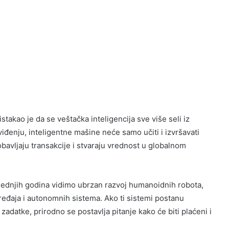
takao je da se veštačka inteligencija sve više seli iz
viđenju, inteligentne mašine neće samo učiti i izvršavati
obavljaju transakcije i stvaraju vrednost u globalnom
oslednjih godina vidimo ubrzan razvoj humanoidnih robota,
ređaja i autonomnih sistema. Ako ti sistemi postanu
adatke, prirodno se postavlja pitanje kako će biti plaćeni i