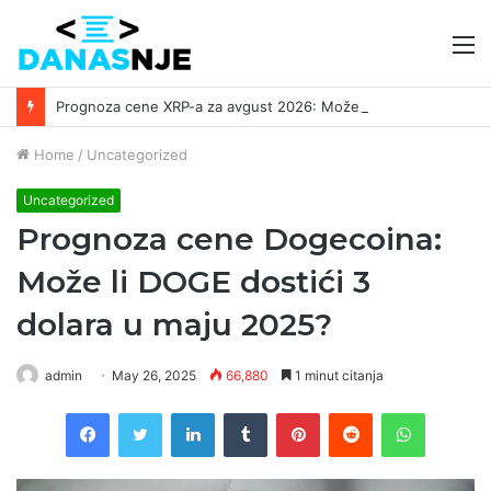
M
Prognoza cene XRP-a za avgust 2026: Može li da dostigne 1,50 dolara? ￼
Home
/
Uncategorized
Uncategorized
Prognoza cene Dogecoina:
Može li DOGE dostići 3
dolara u maju 2025?
admin
May 26, 2025
66,880
1 minut citanja
Facebook
Twitter
LinkedIn
Tumblr
Pinterest
Reddit
WhatsAp