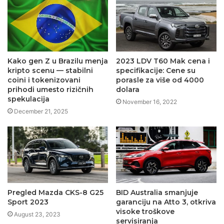
Kako gen Z u Brazilu menja
2023 LDV T60 Mak cena i
kripto scenu — stabilni
specifikacije: Cene su
coini i tokenizovani
porasle za više od 4000
prihodi umesto rizičnih
dolara
spekulacija
November 16, 2022
December 21, 2025
Pregled Mazda CKS-8 G25
BID Australia smanjuje
Sport 2023
garanciju na Atto 3, otkriva
visoke troškove
August 23, 2023
servisiranja