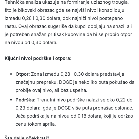
Tehnička analiza ukazuje na formiranje uzlaznog trougla,
što je bikovski obrazac gde se najviši nivoi konsoliduju
između 0,28 i 0,30 dolara, dok najniži nivoi postepeno
rastu. Ovaj obrazac sugeriše da kupci dobijaju na snazi, ali
je potreban snažan pritisak kupovine da bi se probio otpor
na nivou od 0,30 dolara.
Ključni nivoi podrške i otpora:
Otpor:
Zona između 0,28 i 0,30 dolara predstavlja
značajnu prepreku. DOGE je nekoliko puta pokušao da
probije ovaj nivo, ali bez uspeha.
Podrška:
Trenutni nivo podrške nalazi se oko 0,22 do
0,23 dolara, gde je DOGE više puta pronašao oslonac.
Jača podrška je na nivou od 0,18 dolara, koji je održao
cenu tokom aprila.
Šta dalje očekivati?