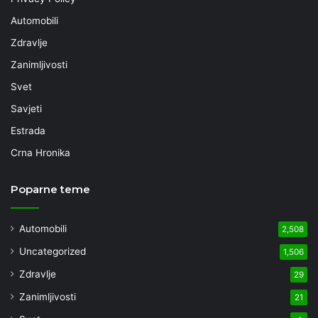
Automobili
Zdravlje
Zanimljivosti
Svet
Savjeti
Estrada
Crna Hronika
Poparne teme
Automobili
2,508
Uncategorized
1,506
Zdravlje
29
Zanimljivosti
21