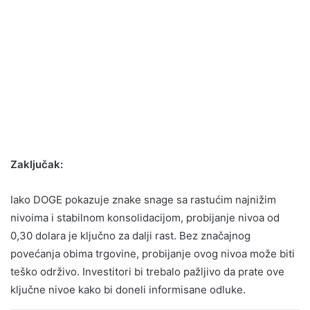
Zaključak:
Iako DOGE pokazuje znake snage sa rastućim najnižim
nivoima i stabilnom konsolidacijom, probijanje nivoa od
0,30 dolara je ključno za dalji rast. Bez značajnog
povećanja obima trgovine, probijanje ovog nivoa može biti
teško održivo. Investitori bi trebalo pažljivo da prate ove
ključne nivoe kako bi doneli informisane odluke.