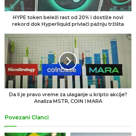
HYPE token beleži rast od 20% i dostiže novi
rekord dok Hyperliquid privlači pažnju tržišta
Da li je pravo vreme za ulaganje u kripto akcije?
Analiza MSTR, COIN i MARA
Povezani Clanci