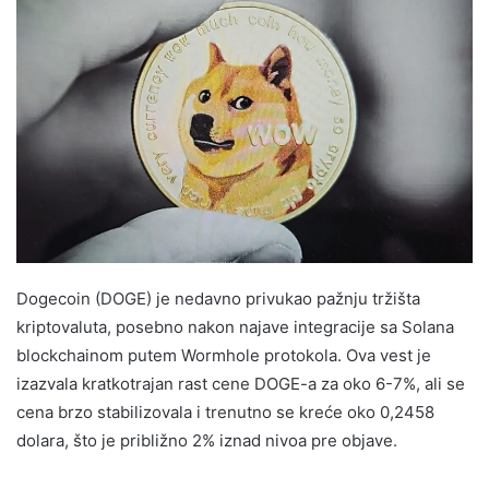
Dogecoin (DOGE) je nedavno privukao pažnju tržišta
kriptovaluta, posebno nakon najave integracije sa Solana
blockchainom putem Wormhole protokola. Ova vest je
izazvala kratkotrajan rast cene DOGE-a za oko 6-7%, ali se
cena brzo stabilizovala i trenutno se kreće oko 0,2458
dolara, što je približno 2% iznad nivoa pre objave.