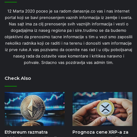
12 Marta 2020 poceo je sa radom danasnje.co vas i nas internet
portal koji se bavi prenosenjem vaznih informacija iz zemlje i sveta.
Nas sajt ima za cilj prenosenje svih vaznijih informacija i vesti o
dogadjajima iz naseg regiona pa i sire.trudimo se da budemo
objektivni da prenosimo tacne informacije s tim u vezi smo zaposlili
nekoliko radnika koji ce raditi i na terenu i donositi vam informacije
iz prve ruke.A vas pozivamo da ocenite nas rad i u cilju poboljsanaj
naseg rada da ostavite vase komentare i kritikea naravno i
pohvale. Srdacno vas pozdravlja vas admin tim.
Check Also
Ethereum razmatra
Prognoza cene XRP-a za