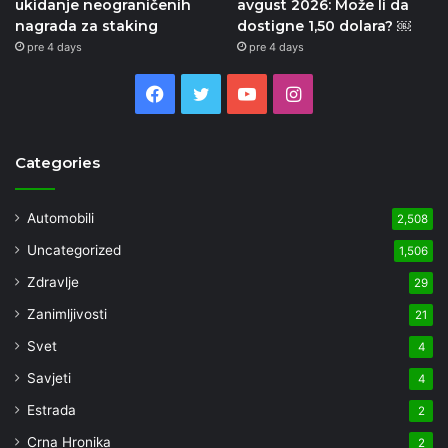
ukidanje neograničenih
avgust 2026: Može li da
nagrada za staking
dostigne 1,50 dolara? ￼
pre 4 days
pre 4 days
Facebook
Twitter
YouTube
Instagram
Categories
Automobili
2,508
Uncategorized
1,506
Zdravlje
29
Zanimljivosti
21
Svet
4
Savjeti
4
Estrada
2
Crna Hronika
2