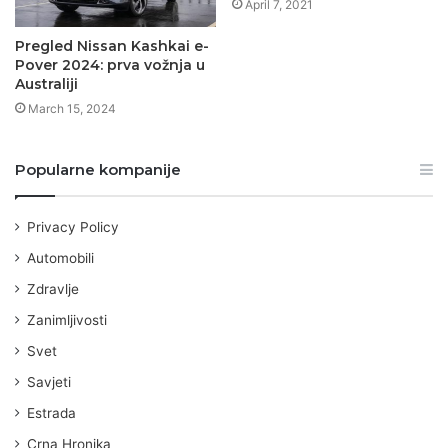
April 7, 2021
Pregled Nissan Kashkai e-
Pover 2024: prva vožnja u
Australiji
March 15, 2024
Popularne kompanije
Privacy Policy
Automobili
Zdravlje
Zanimljivosti
Svet
Savjeti
Estrada
Crna Hronika