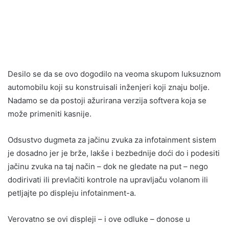
Desilo se da se ovo dogodilo na veoma skupom luksuznom
automobilu koji su konstruisali inženjeri koji znaju bolje.
Nadamo se da postoji ažurirana verzija softvera koja se
može primeniti kasnije.
Odsustvo dugmeta za jačinu zvuka za infotainment sistem
je dosadno jer je brže, lakše i bezbednije doći do i podesiti
jačinu zvuka na taj način – dok ne gledate na put – nego
dodirivati ili prevlačiti kontrole na upravljaču volanom ili
petljajte po displeju infotainment-a.
Verovatno se ovi displeji – i ove odluke – donose u