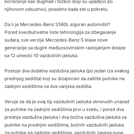
korišćenje kao dugmad i točkići (koji su upadljivi po
njihovom odsustvu), posebno kada ste u pokretu.
Da li je Mercedes-Benz S580L siguran automobil?
Pored sveobuhvatne liste tehnologija za izbegavanje
sudara, sve verzije Mercedes-Benz S klase nove
generacije sa dugim međuosovinskim rastojanjem dolaze
sa 12 umesto 10 vazdušnih jastuka.
Postoje dva dodatna vazdušna jastuka (po jedan iza svakog
prednjeg sedišta) koji su dizajnirani da zaštite putnike na
zadnjim sedištima na dva vanjska sedišta.
Veruje se da je ovaj tip vazdušnih jastuka okrenutih unazad
za putnike na zadnjim sedištima prvi u svetu, i pored dva
prednja vazdušna jastuka i dva bočna vazdušna jastuka za
putnike na prednjim sedištima, bočnih vazdušnih jastuka
za putnike na zadnjim sedištima, vazdušnih zavesa pune