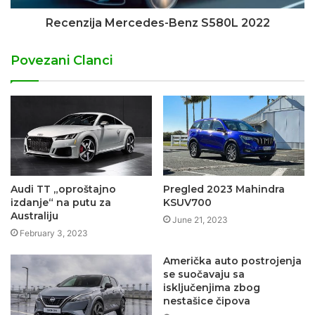
Recenzija Mercedes-Benz S580L 2022
Povezani Clanci
Audi TT „oproštajno
Pregled 2023 Mahindra
izdanje“ na putu za
KSUV700
Australiju
June 21, 2023
February 3, 2023
Američka auto postrojenja
se suočavaju sa
isključenjima zbog
nestašice čipova