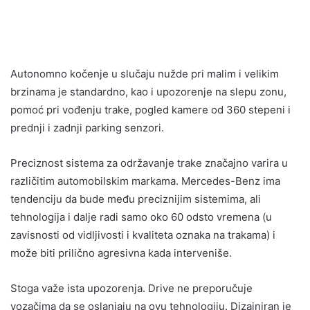
Autonomno kočenje u slučaju nužde pri malim i velikim
brzinama je standardno, kao i upozorenje na slepu zonu,
pomoć pri vođenju trake, pogled kamere od 360 stepeni i
prednji i zadnji parking senzori.
Preciznost sistema za održavanje trake značajno varira u
različitim automobilskim markama. Mercedes-Benz ima
tendenciju da bude među preciznijim sistemima, ali
tehnologija i dalje radi samo oko 60 odsto vremena (u
zavisnosti od vidljivosti i kvaliteta oznaka na trakama) i
može biti prilično agresivna kada interveniše.
Stoga važe ista upozorenja. Drive ne preporučuje
vozačima da se oslanjaju na ovu tehnologiju. Dizajniran je