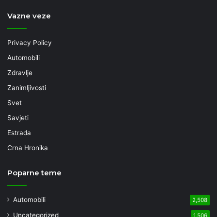
Vazne veze
Privacy Policy
Automobili
Zdravlje
Zanimljivosti
Svet
Savjeti
Estrada
Crna Hronika
Poparne teme
Automobili
2,508
Uncategorized
1,506