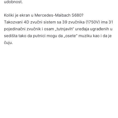
udobnost.
Koliki je ekran u Mercedes-Maibach S680?
Takozvani 4D zvučni sistem sa 39 zvučnika (1750V) ima 31
pojedinačni zvučnik i osam „tutnjavih“ uređaja ugrađenih u
sedišta tako da putnici mogu da „osete“ muziku kao i da je
čuju.