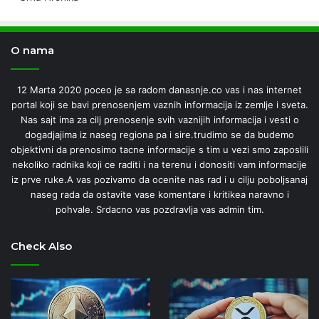
O nama
12 Marta 2020 poceo je sa radom danasnje.co vas i nas internet
portal koji se bavi prenosenjem vaznih informacija iz zemlje i sveta.
Nas sajt ima za cilj prenosenje svih vaznijih informacija i vesti o
dogadjajima iz naseg regiona pa i sire.trudimo se da budemo
objektivni da prenosimo tacne informacije s tim u vezi smo zaposlili
nekoliko radnika koji ce raditi i na terenu i donositi vam informacije
iz prve ruke.A vas pozivamo da ocenite nas rad i u cilju poboljsanaj
naseg rada da ostavite vase komentare i kritikea naravno i
pohvale. Srdacno vas pozdravlja vas admin tim.
Check Also