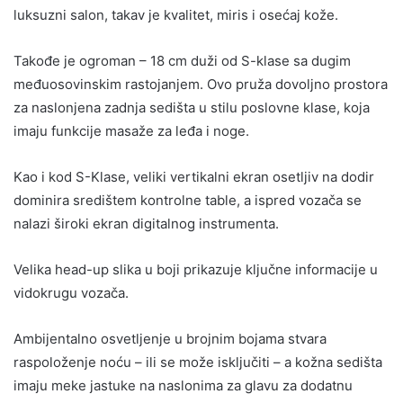
luksuzni salon, takav je kvalitet, miris i osećaj kože.
Takođe je ogroman – 18 cm duži od S-klase sa dugim
međuosovinskim rastojanjem. Ovo pruža dovoljno prostora
za naslonjena zadnja sedišta u stilu poslovne klase, koja
imaju funkcije masaže za leđa i noge.
Kao i kod S-Klase, veliki vertikalni ekran osetljiv na dodir
dominira središtem kontrolne table, a ispred vozača se
nalazi široki ekran digitalnog instrumenta.
Velika head-up slika u boji prikazuje ključne informacije u
vidokrugu vozača.
Ambijentalno osvetljenje u brojnim bojama stvara
raspoloženje noću – ili se može isključiti – a kožna sedišta
imaju meke jastuke na naslonima za glavu za dodatnu