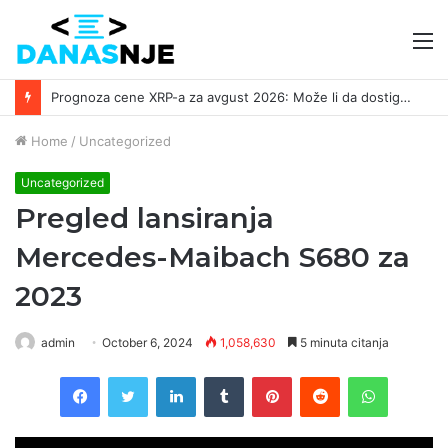
M
Prognoza cene XRP-a za avgust 2026: Može li da dostigne 1,50 dolara? ￼
Home
/
Uncategorized
Uncategorized
Pregled lansiranja
Mercedes-Maibach S680 za
2023
admin
October 6, 2024
1,058,630
5 minuta citanja
Facebook
Twitter
LinkedIn
Tumblr
Pinterest
Reddit
WhatsAp