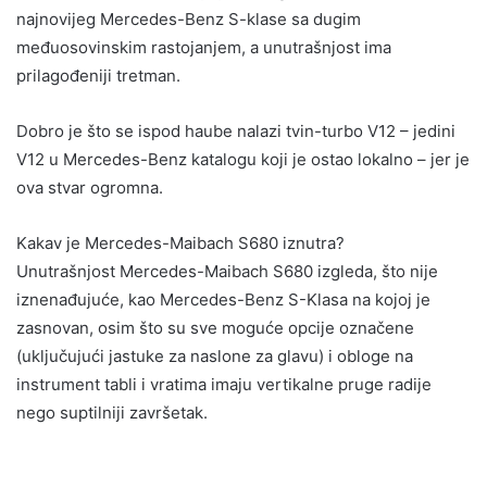
najnovijeg Mercedes-Benz S-klase sa dugim
međuosovinskim rastojanjem, a unutrašnjost ima
prilagođeniji tretman.
Dobro je što se ispod haube nalazi tvin-turbo V12 – jedini
V12 u Mercedes-Benz katalogu koji je ostao lokalno – jer je
ova stvar ogromna.
Kakav je Mercedes-Maibach S680 iznutra?
Unutrašnjost Mercedes-Maibach S680 izgleda, što nije
iznenađujuće, kao Mercedes-Benz S-Klasa na kojoj je
zasnovan, osim što su sve moguće opcije označene
(uključujući jastuke za naslone za glavu) i obloge na
instrument tabli i vratima imaju vertikalne pruge radije
nego suptilniji završetak.