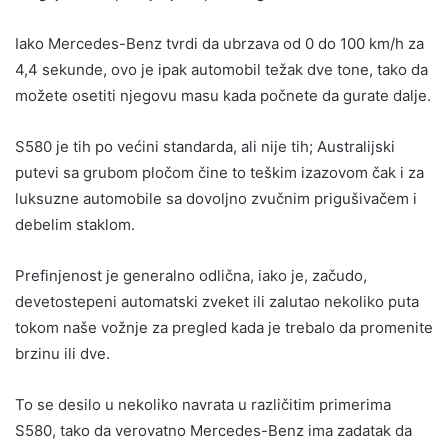
Iako Mercedes-Benz tvrdi da ubrzava od 0 do 100 km/h za
4,4 sekunde, ovo je ipak automobil težak dve tone, tako da
možete osetiti njegovu masu kada počnete da gurate dalje.
S580 je tih po većini standarda, ali nije tih; Australijski
putevi sa grubom pločom čine to teškim izazovom čak i za
luksuzne automobile sa dovoljno zvučnim prigušivačem i
debelim staklom.
Prefinjenost je generalno odlična, iako je, začudo,
devetostepeni automatski zveket ili zalutao nekoliko puta
tokom naše vožnje za pregled kada je trebalo da promenite
brzinu ili dve.
To se desilo u nekoliko navrata u različitim primerima
S580, tako da verovatno Mercedes-Benz ima zadatak da