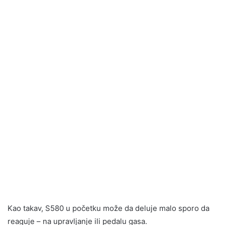
Kao takav, S580 u početku može da deluje malo sporo da
reaguje – na upravljanje ili pedalu gasa.