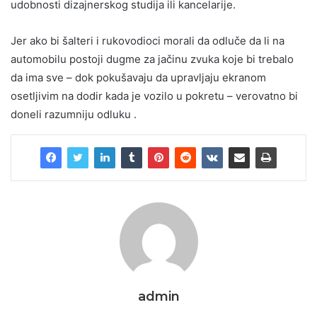
udobnosti dizajnerskog studija ili kancelarije.
Jer ako bi šalteri i rukovodioci morali da odluče da li na
automobilu postoji dugme za jačinu zvuka koje bi trebalo
da ima sve – dok pokušavaju da upravljaju ekranom
osetljivim na dodir kada je vozilo u pokretu – verovatno bi
doneli razumniju odluku .
admin