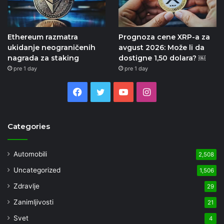
Ethereum razmatra
Prognoza cene XRP-a za
ukidanje neograničenih
avgust 2026: Može li da
nagrada za staking
dostigne 1,50 dolara? ￼
pre 1 day
pre 1 day
Facebook
Twitter
YouTube
Instagram
Categories
Automobili
2,508
Uncategorized
1,506
Zdravlje
29
Zanimljivosti
21
Svet
4