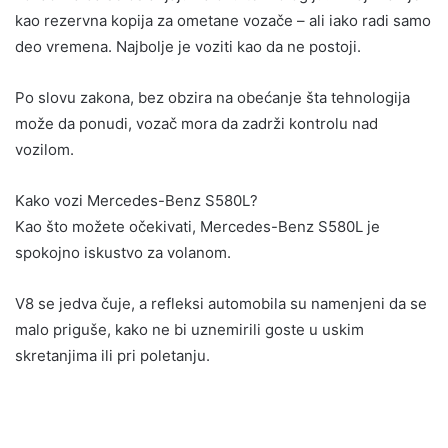
kao rezervna kopija za ometane vozače – ali iako radi samo
deo vremena. Najbolje je voziti kao da ne postoji.
Po slovu zakona, bez obzira na obećanje šta tehnologija
može da ponudi, vozač mora da zadrži kontrolu nad
vozilom.
Kako vozi Mercedes-Benz S580L?
Kao što možete očekivati, Mercedes-Benz S580L je
spokojno iskustvo za volanom.
V8 se jedva čuje, a refleksi automobila su namenjeni da se
malo priguše, kako ne bi uznemirili goste u uskim
skretanjima ili pri poletanju.