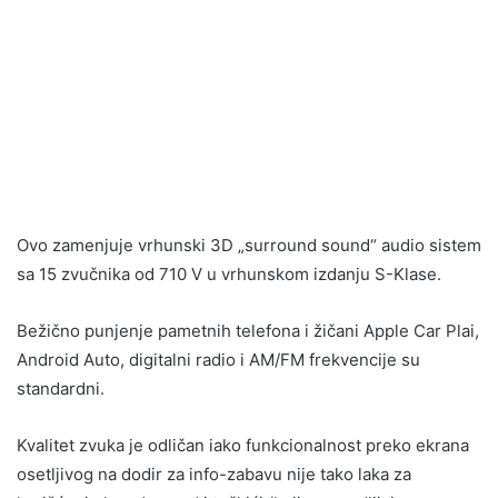
Ovo zamenjuje vrhunski 3D „surround sound“ audio sistem
sa 15 zvučnika od 710 V u vrhunskom izdanju S-Klase.
Bežično punjenje pametnih telefona i žičani Apple Car Plai,
Android Auto, digitalni radio i AM/FM frekvencije su
standardni.
Kvalitet zvuka je odličan iako funkcionalnost preko ekrana
osetljivog na dodir za info-zabavu nije tako laka za