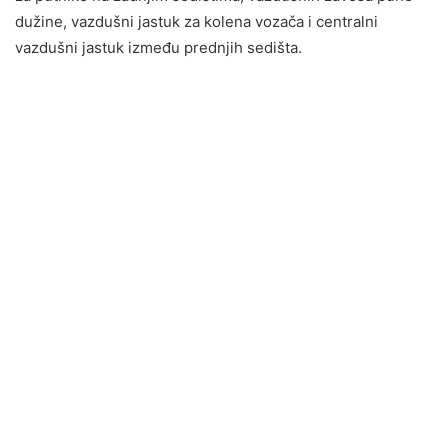
dužine, vazdušni jastuk za kolena vozača i centralni
vazdušni jastuk između prednjih sedišta.