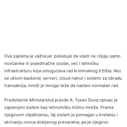
Ova zaplena je važna jer pokazuje da vlasti ne ciljaju samo
novčanike ili pojedinačne osobe, već i tehničku
infrastrukturu koja omogućava rad kriminalnog tržišta. Ako
se ukloni backend, serveri, cloud nalozi i sistemi za obradu
transakcija, mreži je mnogo teže da nastavi normalan rad.
Predstavnik Ministarstva pravde A. Tysen Duva opisao je
zaplenjeni sistem kao tehnološku kičmu mreže. Prema
njegovom objašnjenju, taj sistem je pomagao u kretanju i
skrivanju novca dobijenog prevarama, pa je njegovo