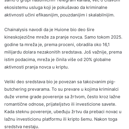
ekosistemu usluga koji je pokušavao da kriminalne
aktivnosti učini efikasnijim, pouzdanijim i skalabilnijim.
Chainalysis navodi da je Huione bio deo šire
kineskojezične mreže za pranje novca. Samo tokom 2025.
godine ta mreža je, prema proceni, obradila oko 16,1
milijardu dolara nezakonitih sredstava. Još važnije, prema
istim podacima, mreža je činila više od 20% globalne
aktivnosti pranja novca u kriptu.
Veliki deo sredstava bio je povezan sa takozvanim pig-
butchering prevarama. To su prevare u kojima kriminalci
duže vreme grade poverenje sa žrtvom, često kroz lažne
romantične odnose, prijateljstvo ili investicione savete.
Kada steknu poverenje, ubeđuju žrtvu da prebaci novac u
lažnu investicionu platformu ili kripto šemu. Nakon toga
sredstva nestaju.