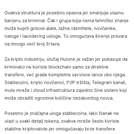
Ovakva struktura je posebno opasna jer smanjuje ulaznu
barijeru za kriminal. Čak i grupa koja nema tehničko znanje
može kupiti gotove alate, lažne identitete, novčanike,
naloge i laundering usluge. To omogućava širenje prevara
na mnogo veći broj žrtava.
Za kripto industriju, slučaj Huione je važan jer pokazuje da
kriminalci ne koriste blockchain samo za direktne
transfere, već grade kompletne servisne lance oko njega.
Stablecoini, kripto novčanici, P2P tržišta, Telegram kanali,
mule mreže i cloud infrastruktura zajedno čine sistem koji
može obraditi ogromne količine nezakonitog novca.
Posebno je značajna uloga stablecoina. Iako članak ne
ulazi u svaki detalj tokena, ovakve mreže često koriste
stabilne kriptovalute jer omogućavaju brze transfere