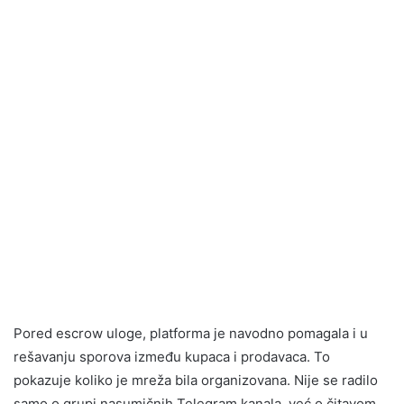
Pored escrow uloge, platforma je navodno pomagala i u
rešavanju sporova između kupaca i prodavaca. To
pokazuje koliko je mreža bila organizovana. Nije se radilo
samo o grupi nasumičnih Telegram kanala, već o čitavom