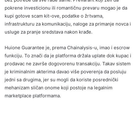
pokrene investicionu ili romantičnu prevaru mogao je da
kupi gotove scam kit-ove, podatke o žrtvama,
infrastrukturu za komunikaciju, naloge za primanje novca i
usluge za pranje sredstava nakon krađe.
Huione Guarantee je, prema Chainalysis-u, imao i escrow
funkciju. To znači da je platforma držala uplate dok kupac i
prodavac ne završe dogovorenu transakciju. Takav sistem
je kriminalnim akterima davao više poverenja da posluju
jedni sa drugima, jer su mogli da koriste posrednički
mehanizam sličan onome koji postoje na legalnim
marketplace platformama.