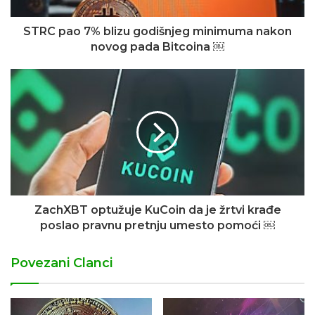
STRC pao 7% blizu godišnjeg minimuma nakon
novog pada Bitcoina ￼
ZachXBT optužuje KuCoin da je žrtvi krađe
poslao pravnu pretnju umesto pomoći ￼
Povezani Clanci