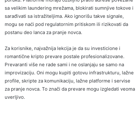
sa velikim laundering mrežama, blokirati sumnjive tokove i
sarađivati sa istražiteljima. Ako ignorišu takve signale,
mogu se naći pod regulatornim pritiskom ili rizikovati da
postanu deo lanca za pranje novca.
Za korisnike, najvažnija lekcija je da su investicione i
romantične kripto prevare postale profesionalizovane.
Prevaranti više ne rade sami i ne oslanjaju se samo na
improvizaciju. Oni mogu kupiti gotovu infrastrukturu, lažne
profile, skripte za komunikaciju, lažne platforme i servise
za pranje novca. To znači da prevare mogu izgledati veoma
uverljivo.