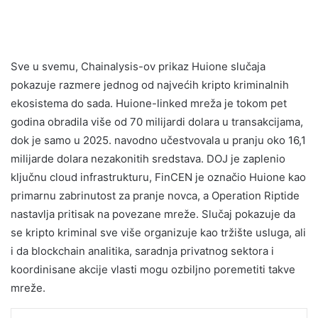
Sve u svemu, Chainalysis-ov prikaz Huione slučaja
pokazuje razmere jednog od najvećih kripto kriminalnih
ekosistema do sada. Huione-linked mreža je tokom pet
godina obradila više od 70 milijardi dolara u transakcijama,
dok je samo u 2025. navodno učestvovala u pranju oko 16,1
milijarde dolara nezakonitih sredstava. DOJ je zaplenio
ključnu cloud infrastrukturu, FinCEN je označio Huione kao
primarnu zabrinutost za pranje novca, a Operation Riptide
nastavlja pritisak na povezane mreže. Slučaj pokazuje da
se kripto kriminal sve više organizuje kao tržište usluga, ali
i da blockchain analitika, saradnja privatnog sektora i
koordinisane akcije vlasti mogu ozbiljno poremetiti takve
mreže.