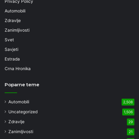
Privacy Policy
Automobili
Zdravlje
Zanimljivosti
Svet
Savjeti
Estrada
Crna Hronika
Poparne teme
Automobili
2,508
Uncategorized
1,506
Zdravlje
29
Zanimljivosti
21