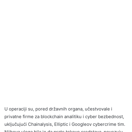
U operaciji su, pored državnih organa, učestvovale i
privatne firme za blockchain analitiku i cyber bezbednost,
uključujući Chainalysis, Elliptic i Googleov cybercrime tim.
Njihova uloga bila je da prate tokove sredstava, povezuju