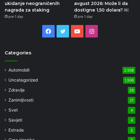
ukidanje neograničenih
avgust 2026: Može li da
nagrada za staking
dostigne 1,50 dolara? ￼
pre 1 day
pre 1 day
Facebook
Twitter
YouTube
Instagram
Categories
Automobili
2,508
Uncategorized
1,506
Zdravlje
29
Zanimljivosti
21
Svet
4
Savjeti
4
Estrada
2
Crna Hronika