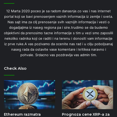
12 Marta 2020 poceo je sa radom danasnje.co vas i nas internet
portal koji se bavi prenosenjem vaznih informacija iz zemlje i sveta.
Nas sajt ima za cilj prenosenje svih vaznijih informacija i vesti o
dogadjajima iz naseg regiona pa i sire.trudimo se da budemo
objektivni da prenosimo tacne informacije s tim u vezi smo zaposlili
nekoliko radnika koji ce raditi i na terenu i donositi vam informacije
iz prve ruke.A vas pozivamo da ocenite nas rad i u cilju poboljsanaj
naseg rada da ostavite vase komentare i kritikea naravno i
pohvale. Srdacno vas pozdravlja vas admin tim.
Check Also
Ethereum razmatra
Prognoza cene XRP-a za