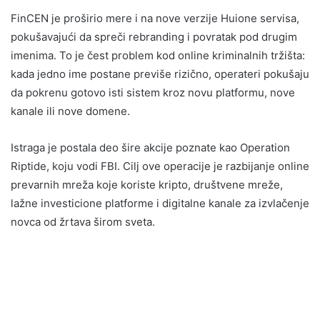
FinCEN je proširio mere i na nove verzije Huione servisa,
pokušavajući da spreči rebranding i povratak pod drugim
imenima. To je čest problem kod online kriminalnih tržišta:
kada jedno ime postane previše rizično, operateri pokušaju
da pokrenu gotovo isti sistem kroz novu platformu, nove
kanale ili nove domene.
Istraga je postala deo šire akcije poznate kao Operation
Riptide, koju vodi FBI. Cilj ove operacije je razbijanje online
prevarnih mreža koje koriste kripto, društvene mreže,
lažne investicione platforme i digitalne kanale za izvlačenje
novca od žrtava širom sveta.