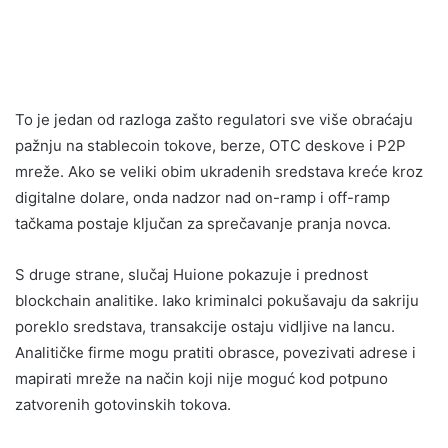
To je jedan od razloga zašto regulatori sve više obraćaju
pažnju na stablecoin tokove, berze, OTC deskove i P2P
mreže. Ako se veliki obim ukradenih sredstava kreće kroz
digitalne dolare, onda nadzor nad on-ramp i off-ramp
tačkama postaje ključan za sprečavanje pranja novca.
S druge strane, slučaj Huione pokazuje i prednost
blockchain analitike. Iako kriminalci pokušavaju da sakriju
poreklo sredstava, transakcije ostaju vidljive na lancu.
Analitičke firme mogu pratiti obrasce, povezivati adrese i
mapirati mreže na način koji nije moguć kod potpuno
zatvorenih gotovinskih tokova.