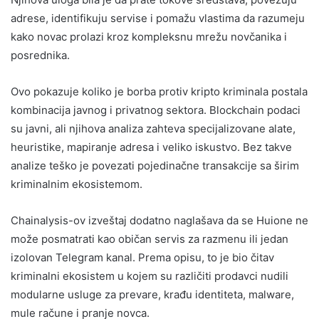
adrese, identifikuju servise i pomažu vlastima da razumeju
kako novac prolazi kroz kompleksnu mrežu novčanika i
posrednika.
Ovo pokazuje koliko je borba protiv kripto kriminala postala
kombinacija javnog i privatnog sektora. Blockchain podaci
su javni, ali njihova analiza zahteva specijalizovane alate,
heuristike, mapiranje adresa i veliko iskustvo. Bez takve
analize teško je povezati pojedinačne transakcije sa širim
kriminalnim ekosistemom.
Chainalysis-ov izveštaj dodatno naglašava da se Huione ne
može posmatrati kao običan servis za razmenu ili jedan
izolovan Telegram kanal. Prema opisu, to je bio čitav
kriminalni ekosistem u kojem su različiti prodavci nudili
modularne usluge za prevare, krađu identiteta, malware,
mule račune i pranje novca.