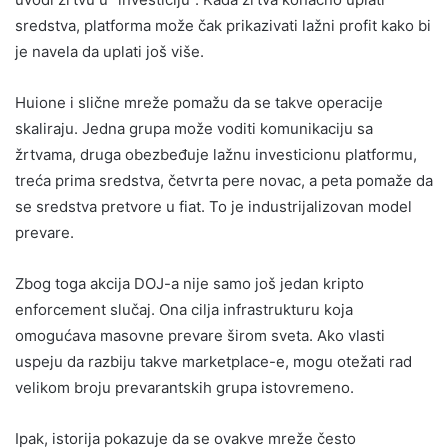
sredstva, platforma može čak prikazivati lažni profit kako bi
je navela da uplati još više.
Huione i slične mreže pomažu da se takve operacije
skaliraju. Jedna grupa može voditi komunikaciju sa
žrtvama, druga obezbeđuje lažnu investicionu platformu,
treća prima sredstva, četvrta pere novac, a peta pomaže da
se sredstva pretvore u fiat. To je industrijalizovan model
prevare.
Zbog toga akcija DOJ-a nije samo još jedan kripto
enforcement slučaj. Ona cilja infrastrukturu koja
omogućava masovne prevare širom sveta. Ako vlasti
uspeju da razbiju takve marketplace-e, mogu otežati rad
velikom broju prevarantskih grupa istovremeno.
Ipak, istorija pokazuje da se ovakve mreže često