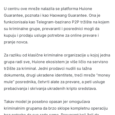
U centru ove mreže nalazila se platforma Huione
Guarantee, poznata i kao Haowang Guarantee. Ona je
funkcionisala kao Telegram-bazirano P2P tržište na kojem
su kriminalne grupe, prevaranti i posrednici mogli da
kupuju i prodaju usluge potrebne za online prevare i
pranje novca.
Za razliku od klasične kriminalne organizacije u kojoj jedna
grupa radi sve, Huione ekosistem je više ličio na servisno
tržište za kriminal. Jedni prodavci nudili su lažna
dokumenta, drugi ukradene identitete, treći mreže “money
mule” posrednika, četvrti alate za prevare, a peti usluge
prebacivanja i skrivanja ukradenih kripto sredstava.
Takav model je posebno opasan jer omogućava
kriminalnim grupama da brzo sklope kompletnu operaciju
bez potrebe da sve rade same. Prevarant koji želi da