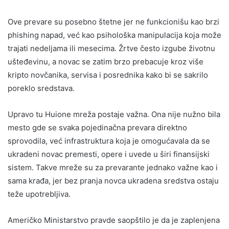
Ove prevare su posebno štetne jer ne funkcionišu kao brzi
phishing napad, već kao psihološka manipulacija koja može
trajati nedeljama ili mesecima. Žrtve često izgube životnu
ušteđevinu, a novac se zatim brzo prebacuje kroz više
kripto novčanika, servisa i posrednika kako bi se sakrilo
poreklo sredstava.
Upravo tu Huione mreža postaje važna. Ona nije nužno bila
mesto gde se svaka pojedinačna prevara direktno
sprovodila, već infrastruktura koja je omogućavala da se
ukradeni novac premesti, opere i uvede u širi finansijski
sistem. Takve mreže su za prevarante jednako važne kao i
sama krađa, jer bez pranja novca ukradena sredstva ostaju
teže upotrebljiva.
Američko Ministarstvo pravde saopštilo je da je zaplenjena