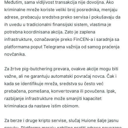
Međutim, sama vidljivost transakcija nije dovoljna. Ako
kriminalne mreže koriste veliki broj posrednika, menjaju
adrese, prebacuju sredstva preko servisa i pokušavaju da
ih uvedu u tradicionalni finansijski sistem, vlastima je
potrebna koordinisana akcija. Zato je zaplena
infrastrukture, označavanje preko FinCEN-a i saradnja sa
platformama poput Telegrama važnija od samog praćenja
novčanika.
Za žrtve pig-butchering prevara, ovakve akcije mogu biti
važne, ali ne garantuju automatski povraćaj novca. Čak i
kada se identifikuje mreža, sredstva su često već
prebačena, pomešana, konvertovana ili povučena. Ipak,
razbijanje infrastrukture može smanjiti kapacitet
kriminalaca da nastave istim obimom.
Za berze i druge kripto servise, slučaj Huione šalje jasnu
poruku. Platforme moraju ozbiljno pratiti adrese povezane