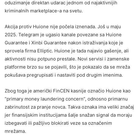
oduzimanje direktan udarac jednom od najaktivnijih
kriminalnih marketplace-a na svetu.
Akcija protiv Huione nije počela iznenada. Još u maju
2025. Telegram je ugasio kanale povezane sa Huione
Guarantee i Xinbi Guarantee nakon istraživanja koje je
sprovela firma Elliptic. Huione je tada najavio gašenje, ali
aktivnosti nisu potpuno prestale. Novi servisi i zamenske
platforme brzo su se pojavili, što je pokazalo da se mreža
pokušava pregrupisati i nastaviti pod drugim imenima.
Zbog toga je američki FinCEN kasnije označio Huione kao
“primary money laundering concern”, odnosno primarnu
zabrinutost za pranje novca. Takva oznaka ima veliki značaj
jer finansijskim institucijama šalje snažan signal da moraju
izbegavati ili pažljivo blokirati veze sa označenim
mrežama.