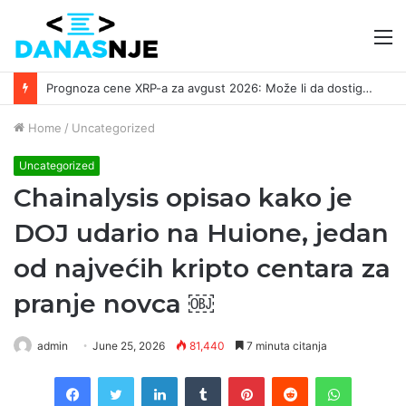
M
Južna Koreja traži pomoć Interpola zbog XRP prevare vredne 8,5 miliona dolara ￼
Home
/
Uncategorized
Uncategorized
Chainalysis opisao kako je
DOJ udario na Huione, jedan
od najvećih kripto centara za
pranje novca ￼
admin
June 25, 2026
81,440
7 minuta citanja
Facebook
Twitter
LinkedIn
Tumblr
Pinterest
Reddit
WhatsAp