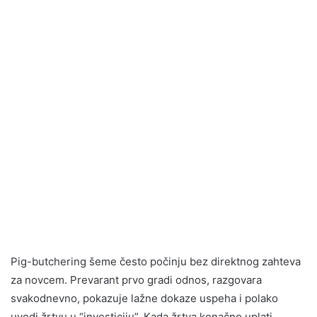
Pig-butchering šeme često počinju bez direktnog zahteva
za novcem. Prevarant prvo gradi odnos, razgovara
svakodnevno, pokazuje lažne dokaze uspeha i polako
uvodi žrtvu u “investiciju”. Kada žrtva konačno uplati