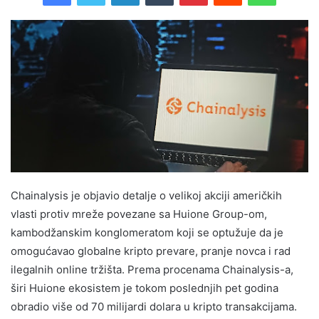
Chainalysis je objavio detalje o velikoj akciji američkih
vlasti protiv mreže povezane sa Huione Group-om,
kambodžanskim konglomeratom koji se optužuje da je
omogućavao globalne kripto prevare, pranje novca i rad
ilegalnih online tržišta. Prema procenama Chainalysis-a,
širi Huione ekosistem je tokom poslednjih pet godina
obradio više od 70 milijardi dolara u kripto transakcijama.