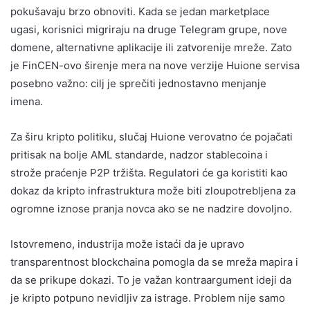
pokušavaju brzo obnoviti. Kada se jedan marketplace
ugasi, korisnici migriraju na druge Telegram grupe, nove
domene, alternativne aplikacije ili zatvorenije mreže. Zato
je FinCEN-ovo širenje mera na nove verzije Huione servisa
posebno važno: cilj je sprečiti jednostavno menjanje
imena.
Za širu kripto politiku, slučaj Huione verovatno će pojačati
pritisak na bolje AML standarde, nadzor stablecoina i
strože praćenje P2P tržišta. Regulatori će ga koristiti kao
dokaz da kripto infrastruktura može biti zloupotrebljena za
ogromne iznose pranja novca ako se ne nadzire dovoljno.
Istovremeno, industrija može istaći da je upravo
transparentnost blockchaina pomogla da se mreža mapira i
da se prikupe dokazi. To je važan kontraargument ideji da
je kripto potpuno nevidljiv za istrage. Problem nije samo