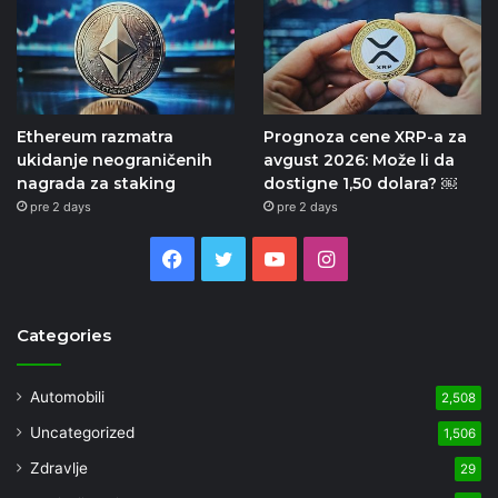
Ethereum razmatra
Prognoza cene XRP-a za
ukidanje neograničenih
avgust 2026: Može li da
nagrada za staking
dostigne 1,50 dolara? ￼
pre 2 days
pre 2 days
Facebook
Twitter
YouTube
Instagram
Categories
Automobili
2,508
Uncategorized
1,506
Zdravlje
29