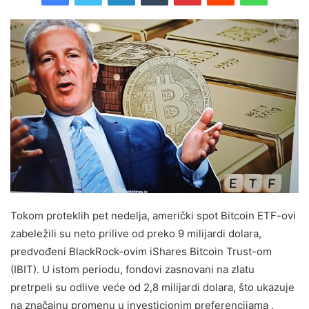
Tokom proteklih pet nedelja, američki spot Bitcoin ETF-ovi
zabeležili su neto prilive od preko 9 milijardi dolara,
predvođeni BlackRock-ovim iShares Bitcoin Trust-om
(IBIT). U istom periodu, fondovi zasnovani na zlatu
pretrpeli su odlive veće od 2,8 milijardi dolara, što ukazuje
na značajnu promenu u investicionim preferencijama .