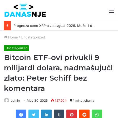
M
Prognoza cene XRP-a za avgust 2026: Može li da dostigne 1,50 dolara? ￼
Home
/
Uncategorized
Uncategorized
Bitcoin ETF-ovi privukli 9
milijardi dolara, nadmašujući
zlato: Peter Schiff bez
komentara
admin
May 30, 2025
127,904
1 minut citanja
Facebook
Twitter
LinkedIn
Tumblr
Pinterest
Reddit
WhatsAp