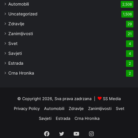
Automobili
2,508
Uncategorized
1,506
Zdravlje
29
Zanimljivosti
21
Svet
4
Savjeti
4
Estrada
2
Crna Hronika
2
© Copyright 2026, Sva prava zadrzana |
SS Media
Privacy Policy
Automobili
Zdravlje
Zanimljivosti
Svet
Savjeti
Estrada
Crna Hronika
Facebook
Twitter
YouTube
Instagram