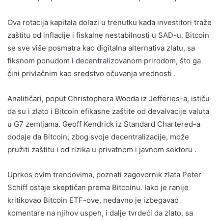
Ova rotacija kapitala dolazi u trenutku kada investitori traže
zaštitu od inflacije i fiskalne nestabilnosti u SAD-u. Bitcoin
se sve više posmatra kao digitalna alternativa zlatu, sa
fiksnom ponudom i decentralizovanom prirodom, što ga
čini privlačnim kao sredstvo očuvanja vrednosti .
Analitičari, poput Christophera Wooda iz Jefferies-a, ističu
da su i zlato i Bitcoin efikasne zaštite od devalvacije valuta
u G7 zemljama. Geoff Kendrick iz Standard Chartered-a
dodaje da Bitcoin, zbog svoje decentralizacije, može
pružiti zaštitu i od rizika u privatnom i javnom sektoru .
Uprkos ovim trendovima, poznati zagovornik zlata Peter
Schiff ostaje skeptičan prema Bitcoinu. Iako je ranije
kritikovao Bitcoin ETF-ove, nedavno je izbegavao
komentare na njihov uspeh, i dalje tvrdeći da zlato, sa