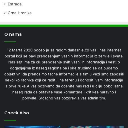
Estrada
Crna Hronika
O nama
12 Marta 2020 poceo je sa radom danasnje.co vas i nas internet
portal koji se bavi prenosenjem vaznih informacija iz zemlje i sveta.
Nas sajt ima za cilj prenosenje svih vaznijih informacija i vesti o
dogadjajima iz naseg regiona pa i sire.trudimo se da budemo
objektivni da prenosimo tacne informacije s tim u vezi smo zaposlili
nekoliko radnika koji ce raditi i na terenu i donositi vam informacije
iz prve ruke.A vas pozivamo da ocenite nas rad i u cilju poboljsanaj
naseg rada da ostavite vase komentare i kritikea naravno i
pohvale. Srdacno vas pozdravlja vas admin tim.
Check Also